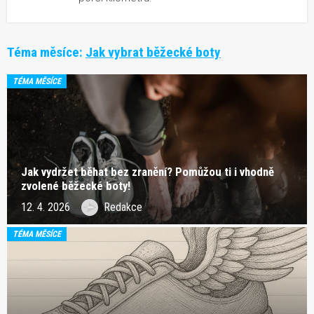
Téma měsíce:
Jak vybrat běžecké boty
TÉMA MĚSÍCE
Jak vydržet běhat bez zranění? Pomůžou ti i vhodně
zvolené běžecké boty!
12. 4. 2026
Redakce
TÉMA MĚSÍCE