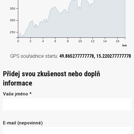
350
300
250
0
2
4
6
8
10
12
14
16
km
GPS souřadnice startu:
49.865277777778, 15.220277777778
Přidej svou zkušenost nebo doplň
informace
Vaše jméno *
E-mail (nepovinné)