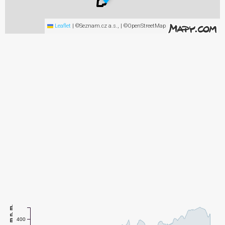
Leaflet
|
©Seznam.cz a.s., | ©OpenStreetMap
m n. m.
400