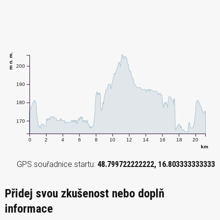
m n. m.
200
190
180
170
0
2
4
6
8
10
12
14
16
18
20
km
GPS souřadnice startu:
48.799722222222, 16.803333333333
Přidej svou zkušenost nebo doplň
informace