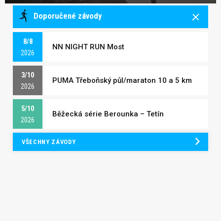
Doporučené závody
8/8
NN NIGHT RUN Most
2026
3/10
PUMA Třeboňský půl/maraton 10 a 5 km
2026
5/10
Běžecká série Berounka – Tetín
2026
VŠECHNY ZÁVODY