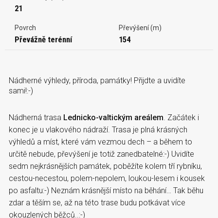
21
Povrch
Převýšení (m)
Převážně terénní
154
Nádherné výhledy, příroda, památky! Přijdte a uvidíte
sami!:-)
Nádherná trasa
Lednicko-valtickým areálem
. Začátek i
konec je u vlakového nádraží. Trasa je plná krásných
výhledů a míst, které vám vezmou dech – a během to
určitě nebude, převýšení je totiž zanedbatelné:-) Uvidíte
sedm nejkrásnějších památek, poběžíte kolem tří rybníku,
cestou-necestou, polem-nepolem, loukou-lesem i kousek
po asfaltu:-) Neznám krásnější místo na běhání… Tak běhu
zdar a těším se, až na této trase budu potkávat více
okouzlených běžců..:-)