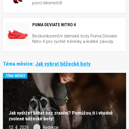
porci kilometrů!
PUMA DEVIATE NITRO 4
Bezkonkurenční dámské boty Puma Deviate
Nitro 4 pro rychlé tréninky a krátké závody.
Téma měsíce:
Jak vybrat běžecké boty
TÉMA MĚSÍCE
Jak vydržet běhat bez zranění? Pomůžou ti i vhodně
zvolené běžecké boty!
12. 4. 2026
Redakce