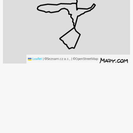
Leaflet
|
©Seznam.cz a.s., | ©OpenStreetMap