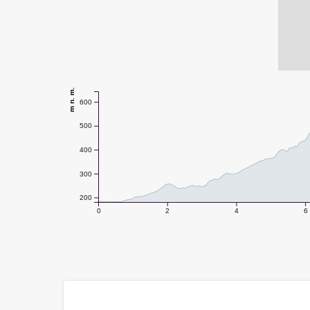
m n. m.
600
500
400
300
200
0
2
4
6