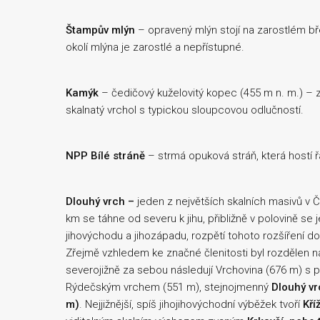
Štampův mlýn
– opravený mlýn stojí na zarostlém b
okolí mlýna je zarostlé a nepřístupné.
Kamýk
– čedičový kuželovitý kopec (455 m n. m.) – 
skalnatý vrchol s typickou sloupcovou odlučností.
NPP Bílé stráně
– strmá opuková stráň, která hostí 
Dlouhý vrch –
jeden z největších skalních masivů v 
km se táhne od severu k jihu, přibližně v polovině se 
jihovýchodu a jihozápadu, rozpětí tohoto rozšíření do
Zřejmě vzhledem ke značné členitosti byl rozdělen 
severojižně za sebou následují Vrchovina (676 m) s
Rýdečským vrchem (551 m), stejnojmenný
Dlouhý vr
m)
. Nejjižnější, spíš jihojihovýchodní výběžek tvoří
Kří