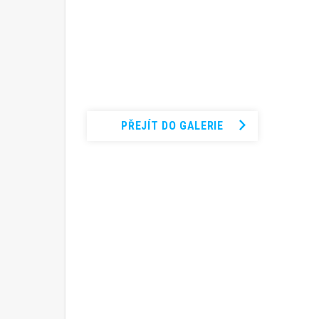
Podívejte se na
kompletní
fotogalerii
PŘEJÍT DO GALERIE