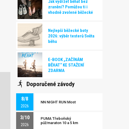
Jak vydržet běhat bez
zranění? Pomůžou ti i
vhodně zvolené běžecké
boty!
Nejlepší běžecké boty
2026: výběr testerů Světa
běhu
E-BOOK „ZAČÍNÁM
BĚHAT“ KE STAŽENÍ
ZDARMA
Doporučené závody
8/8
NN NIGHT RUN Most
2026
3/10
PUMA Třeboňský
půl/maraton 10 a 5 km
2026