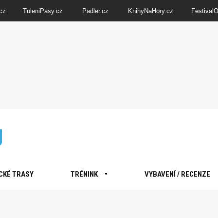
cz
TuleniPasy.cz
Padler.cz
KnihyNaHory.cz
Festival
CKÉ TRASY
TRÉNINK
VYBAVENÍ / RECENZE