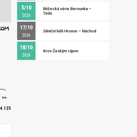
5/10
Běžecká série Berounka –
Tetín
2026
17/10
Silniční běh Hronov – Náchod
2026
18/10
Kros Českým rájem
2026
km
4.125