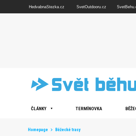
HedvabnaStezka.cz
SvetOutdooru.cz
SvetBehu.
ČLÁNKY
TERMÍNOVKA
BĚŽE
Homepage
Běžecké trasy