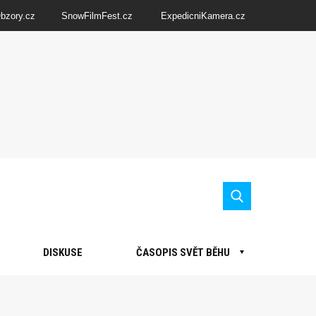
Obzory.cz
SnowFilmFest.cz
ExpedicniKamera.cz
DISKUSE
ČASOPIS SVĚT BĚHU