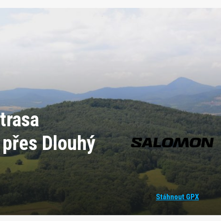
trasa
 přes Dlouhý
Stáhnout GPX