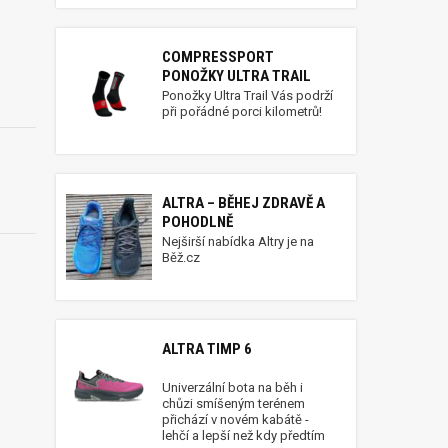
COMPRESSPORT
PONOŽKY ULTRA TRAIL
Ponožky Ultra Trail Vás podrží
při pořádné porci kilometrů!
ALTRA – BĚHEJ ZDRAVĚ A
POHODLNĚ
Nejširší nabídka Altry je na
Běž.cz
ALTRA TIMP 6
Univerzální bota na běh i
chůzi smíšeným terénem
přichází v novém kabátě -
lehčí a lepší než kdy předtím