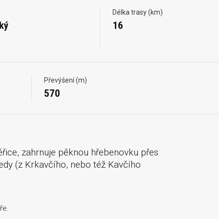
Délka trasy (km)
ký
16
Převýšení (m)
570
řice, zahrnuje pěknou hřebenovku přes
edy (z Krkavčího, nebo též Kavčího
ře.