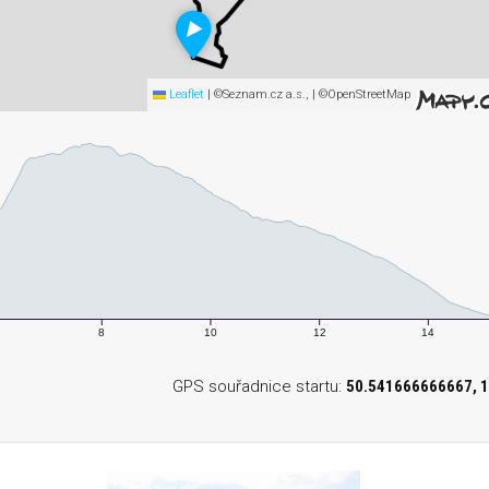
Leaflet
|
©Seznam.cz a.s., | ©OpenStreetMap
8
10
12
14
GPS souřadnice startu:
50.541666666667, 1