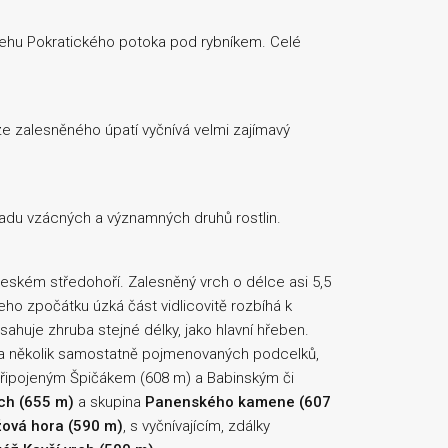
řehu Pokratického potoka pod rybníkem. Celé
ze zalesněného úpatí vyčnívá velmi zajímavý
řadu vzácných a významných druhů rostlin.
Českém středohoří. Zalesněný vrch o délce asi 5,5
jeho zpočátku úzká část vidlicovitě rozbíhá k
sahuje zhruba stejné délky, jako hlavní hřeben.
na několik samostatně pojmenovaných podcelků,
 připojeným Špičákem (608 m) a Babinským či
ch (655 m)
a skupina
Panenského kamene (607
žová hora (590 m)
, s vyčnívajícím, zdálky