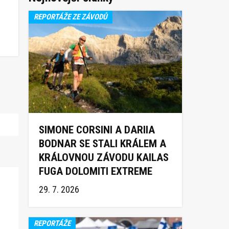
REPORTÁŽE ZE ZÁVODŮ
SIMONE CORSINI A DARIIA
BODNAR SE STALI KRÁLEM A
KRÁLOVNOU ZÁVODU KAILAS
FUGA DOLOMITI EXTREME
TRAIL 2026
29. 7. 2026
REPORTÁŽE