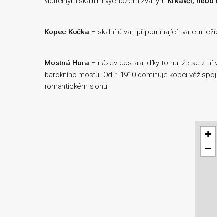
viditelným skalním výchozem zvaným
Krkavčí, nebo 
Kopec Kočka
– skalní útvar, připomínající tvarem leží
Mostná Hora
– název dostala, díky tomu, že se z ní 
barokního mostu. Od r. 1910 dominuje kopci věž spo
romantickém slohu.
+
−