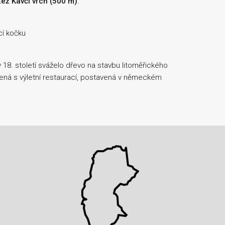
též Kavčí vrch (500 m)
.
cí kočku
v 18. století sváželo dřevo na stavbu litoměřického
jená s výletní restaurací, postavená v německém