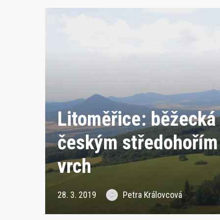
Litoměřice: běžecká 
českým středohořím
vrch
28. 3. 2019
Petra Královcová