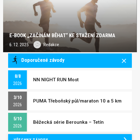
E-BOOK „ZAČÍNÁM BĚHAT“ KE STAŽENÍ ZDARMA
6. 12. 2025
Redakce
Doporučené závody
8/8
NN NIGHT RUN Most
2026
3/10
PUMA Třeboňský půl/maraton 10 a 5 km
2026
5/10
Běžecká série Berounka – Tetín
2026
VŠECHNY ZÁVODY