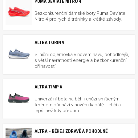
PUMA DEVIATE NITRO 4
Bezkonkurenční dámské boty Puma Deviate
Nitro 4 pro rychlé tréninky a krátké závody.
ALTRA TORIN 9
Silniční objemovka v novém hávu, pohodlnější,
s větší návratností energie a bezkonkurenční
přilnavostí.
ALTRA TIMP 6
Univerzální bota na běh i chůzi smíšeným
terénem přichází v novém kabátě - lehčí a
lepší než kdy předtím
ALTRA – BĚHEJ ZDRAVĚ A POHODLNĚ