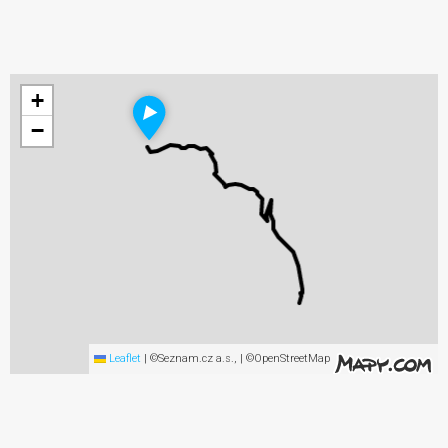
+
−
Leaflet
|
©Seznam.cz a.s., | ©OpenStreetMap