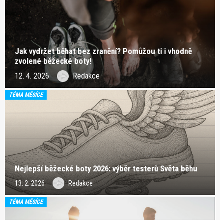
Jak vydržet běhat bez zranění? Pomůžou ti i vhodně
zvolené běžecké boty!
12. 4. 2026
Redakce
TÉMA MĚSÍCE
Nejlepší běžecké boty 2026: výběr testerů Světa běhu
13. 2. 2026
Redakce
TÉMA MĚSÍCE