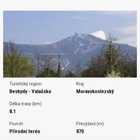
Turistický region
Kraj
Beskydy - Valašsko
Moravskoslezský
Délka trasy (km)
8.1
Povrch
Převýšení (m)
Přírodní terén
870