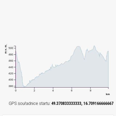
m n. m.
500
480
460
440
420
400
380
0
2
4
6
8
km
GPS souřadnice startu:
49.370833333333, 16.709166666667