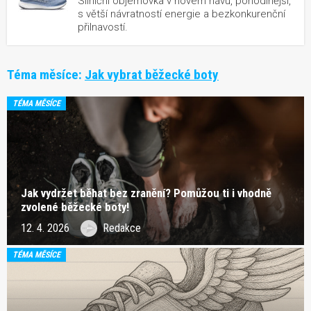
Silniční objemovka v novém hávu, pohodlnější,
s větší návratností energie a bezkonkurenční
přilnavostí.
Téma měsíce:
Jak vybrat běžecké boty
TÉMA MĚSÍCE
Jak vydržet běhat bez zranění? Pomůžou ti i vhodně
zvolené běžecké boty!
12. 4. 2026
Redakce
TÉMA MĚSÍCE