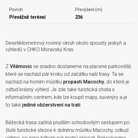
Povrch
Převýšení (m)
Převážně terénní
236
Desetikilometrový rovinný okruh okolo spousty jeskyň a
výhledů v CHKO Moravský Kras.
Z
Vilémovic
se snadno dostaneme na placené parkoviště,
které se nachází pár kroku od začátku naší trasy. Ta se
nachází na horním můstku
propasti Macochy
, do které je
odtud krásný výhled. Je zde také turistická chata s
informačním centrem, kde lze koupit mapy, suvenýry a je
to také
jediné občerstvení na trati
.
Běžecká trasa začíná prudším schodovitým sestupem po
žluté turistické stezce k dolnímu můstku Macochy, odkud
vidíme, co jsme během pár metrů sklesali. Pokračujeme