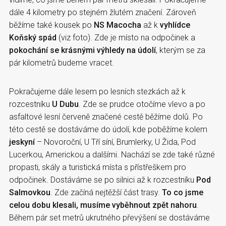
dále 4 kilometry po stejném žlutém značení. Zároveň
běžíme také kousek po
NS Macocha
až k
vyhlídce
Koňský spád
(viz foto). Zde je místo na odpočinek a
pokochání se krásnými výhledy na údolí
, kterým se za
pár kilometrů budeme vracet.
Pokračujeme dále lesem po lesních stezkách až k
rozcestníku
U Dubu
. Zde se prudce otočíme vlevo a po
asfaltové lesní červeně značené cestě běžíme dolů. Po
této cestě se dostáváme do údolí, kde poběžíme kolem
jeskyní
– Novoroční, U Tří síní, Brumlerky, U Žida, Pod
Lucerkou, Americkou a dalšími. Nachází se zde také různé
propasti, skály a turistická místa s přístřeškem pro
odpočinek. Dostáváme se po silnici až k rozcestníku
Pod
Salmovkou
. Zde začíná nejtěžší část trasy.
To co jsme
celou dobu klesali, musíme vyběhnout zpět nahoru
.
Během pár set metrů ukrutného převýšení se dostáváme