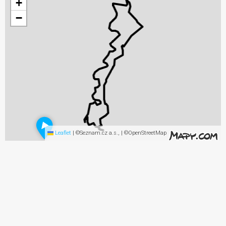
+
−
Leaflet
|
©Seznam.cz a.s., | ©OpenStreetMap