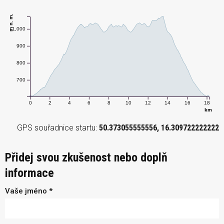
m n. m.
1,000
900
800
700
0
2
4
6
8
10
12
14
16
18
km
GPS souřadnice startu:
50.373055555556, 16.309722222222
Přidej svou zkušenost nebo doplň
informace
Vaše jméno *