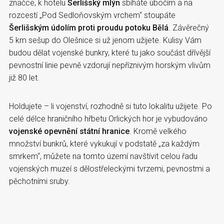
značce, k hotelu
Šerlišský mlýn
sbíháte úbočím a na
rozcestí „Pod Sedloňovským vrchem“ stoupáte
Šerlišským údolím proti proudu potoku Bělá
. Závěrečný
5 km sešup do Olešnice si už jenom užijete. Kulisy Vám
budou dělat vojenské bunkry, které tu jako součást dřívější
pevnostní linie pevně vzdorují nepříznivým horským vlivům
již 80 let.
Holdujete – li vojenství, rozhodně si tuto lokalitu užijete. Po
celé délce hraničního hřbetu Orlických hor je vybudováno
vojenské opevnění státní hranice
. Kromě velkého
množství bunkrů, které vykukují v podstatě „za každým
smrkem“, můžete na tomto území navštívit celou řadu
vojenských muzeí s dělostřeleckými tvrzemi, pevnostmi a
pěchotními sruby.