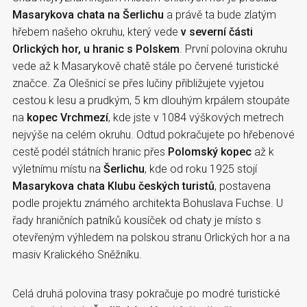
Masarykova chata na Šerlichu
a právě ta bude zlatým
hřebem našeho okruhu, který vede
v severní části
Orlických hor, u hranic s Polskem
. První polovina okruhu
vede až k Masarykově chatě stále po červené turistické
značce. Za Olešnicí se přes lučiny přibližujete vyjetou
cestou k lesu a prudkým, 5 km dlouhým krpálem stoupáte
na
kopec Vrchmezí
, kde jste v 1084 výškových metrech
nejvýše na celém okruhu. Odtud pokračujete po hřebenové
cestě podél státních hranic přes
Polomský kopec
až k
výletnímu místu na
Šerlichu
, kde od roku 1925 stojí
Masarykova chata Klubu českých turistů
, postavena
podle projektu známého architekta Bohuslava Fuchse. U
řady hraničních patníků kousíček od chaty je místo s
otevřeným výhledem na polskou stranu Orlických hor a na
masiv Kralického Sněžníku.
Celá druhá polovina trasy pokračuje po modré turistické