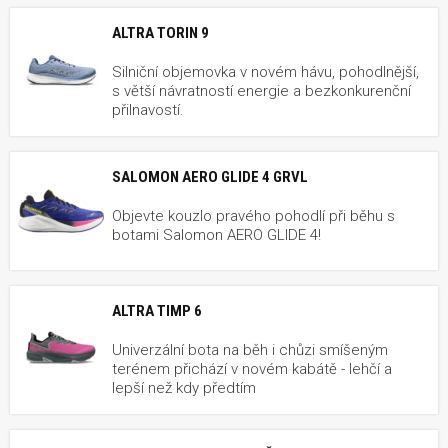
ALTRA TORIN 9
Silniční objemovka v novém hávu, pohodlnější,
s větší návratností energie a bezkonkurenční
přilnavostí.
SALOMON AERO GLIDE 4 GRVL
Objevte kouzlo pravého pohodlí při běhu s
botami Salomon AERO GLIDE 4!
ALTRA TIMP 6
Univerzální bota na běh i chůzi smíšeným
terénem přichází v novém kabátě - lehčí a
lepší než kdy předtím