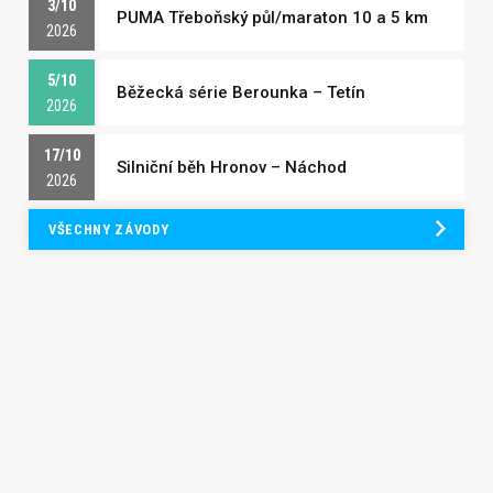
3/10
PUMA Třeboňský půl/maraton 10 a 5 km
2026
5/10
Běžecká série Berounka – Tetín
2026
17/10
Silniční běh Hronov – Náchod
2026
VŠECHNY ZÁVODY