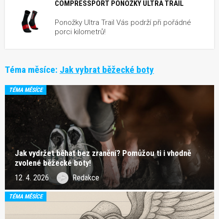
COMPRESSPORT PONOŽKY ULTRA TRAIL
Ponožky Ultra Trail Vás podrží při pořádné
porci kilometrů!
Téma měsíce:
Jak vybrat běžecké boty
TÉMA MĚSÍCE
Jak vydržet běhat bez zranění? Pomůžou ti i vhodně
zvolené běžecké boty!
12. 4. 2026
Redakce
TÉMA MĚSÍCE