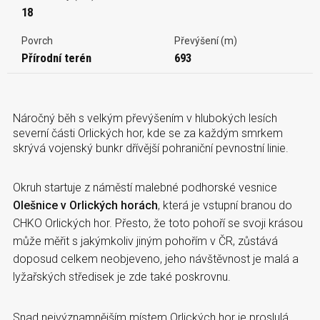
18
Povrch
Převýšení (m)
Přírodní terén
693
Náročný běh s velkým převýšením v hlubokých lesích
severní části Orlických hor, kde se za každým smrkem
skrývá vojenský bunkr dřívější pohraniční pevnostní linie.
Okruh startuje z náměstí malebné podhorské vesnice
Olešnice v Orlických horách
, která je vstupní branou do
CHKO Orlických hor. Přesto, že toto pohoří se svoji krásou
může měřit s jakýmkoliv jiným pohořím v ČR, zůstává
doposud celkem neobjeveno, jeho návštěvnost je malá a
lyžařských středisek je zde také poskrovnu.
Snad nejvýznamnějším místem Orlických hor je proslulá