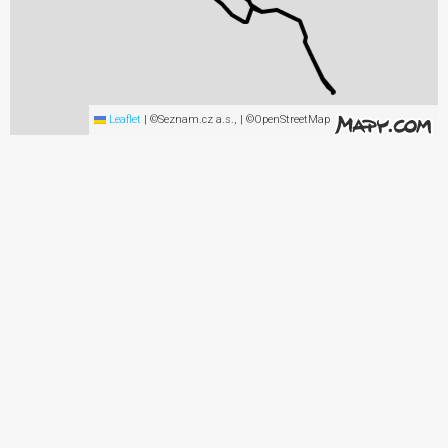
Leaflet
|
©Seznam.cz a.s., | ©OpenStreetMap