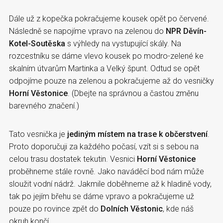
Dále už z kopečka pokračujeme kousek opět po červené.
Následně se napojíme vpravo na zelenou do
NPR Děvín-
Kotel-Soutěska
s výhledy na vystupující skály. Na
rozcestníku se dáme vlevo kousek po modro-zelené ke
skalním útvarům Martinka a Velký špunt. Odtud se opět
odpojíme pouze na zelenou a pokračujeme až do vesničky
Horní Věstonice
. (Dbejte na správnou a častou změnu
barevného značení.)
Tato vesnička je
jediným místem na trase k občerstvení
.
Proto doporučuji za každého počasí, vzít si s sebou na
celou trasu dostatek tekutin. Vesnici
Horní Věstonice
proběhneme stále rovně. Jako naváděcí bod nám může
sloužit vodní nádrž. Jakmile doběhneme až k hladině vody,
tak po jejím břehu se dáme vpravo a pokračujeme už
pouze po rovince zpět do
Dolních Věstonic
, kde náš
okruh končí.