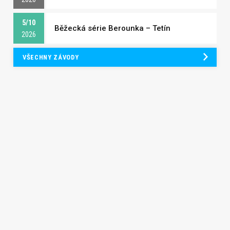
5/10
Běžecká série Berounka – Tetín
2026
VŠECHNY ZÁVODY