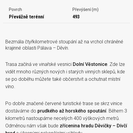
Povrch
Převýšení (m)
Převážně terénní
493
Bezmála čtyřkilometrové stoupání až na vrchol chráněné
krajinné oblasti Pálava – Děvín.
Trasa začíná ve vinařské vesnici
Dolní Věstonice
. Zde lze
vidět mnoho různých nových i starých vinných sklepů, kde
se po doběhu můžete také občerstvit a ochutnat místní
víno.
Po dobře značené červené turistické trase se skrz vinice
dostáváme do
prudkého až horského spoutání
. Během 3
kilometrů nastoupáme necelých 400 výškových metrů.
Odměnou nám však bude
zřícenina hradu Děvičky – Dívčí