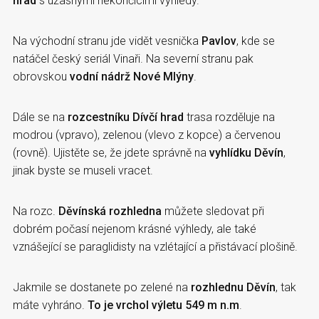
hrad
s úžasnými nekončícími výhledy.
Na východní stranu jde vidět vesnička
Pavlov
, kde se
natáčel český seriál Vinaři. Na severní stranu pak
obrovskou
vodní nádrž Nové Mlýny
.
Dále se na
rozcestníku Dívčí hrad
trasa rozděluje na
modrou (vpravo), zelenou (vlevo z kopce) a červenou
(rovně). Ujistěte se, že jdete správně na
vyhlídku Děvín
,
jinak byste se museli vracet.
Na rozc.
Děvínská rozhledna
můžete sledovat při
dobrém počasí nejenom krásné výhledy, ale také
vznášející se paraglidisty na vzlétající a přistávací plošině.
Jakmile se dostanete po zelené na
rozhlednu Děvín
, tak
máte vyhráno.
To je vrchol výletu 549 m n.m
.