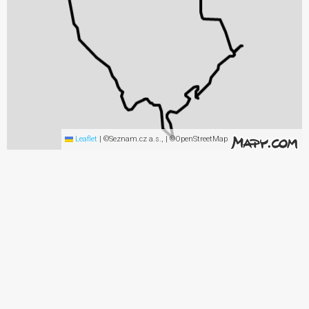
Leaflet
|
©Seznam.cz a.s., | ©OpenStreetMap