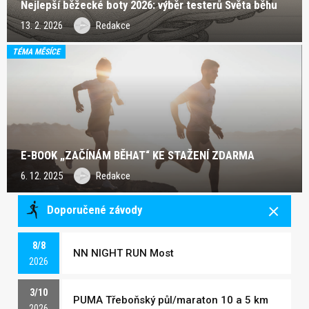
Nejlepší běžecké boty 2026: výběr testerů Světa běhu
13. 2. 2026
Redakce
TÉMA MĚSÍCE
E-BOOK „ZAČÍNÁM BĚHAT“ KE STAŽENÍ ZDARMA
6. 12. 2025
Redakce
Doporučené závody
8/8
NN NIGHT RUN Most
2026
3/10
PUMA Třeboňský půl/maraton 10 a 5 km
2026