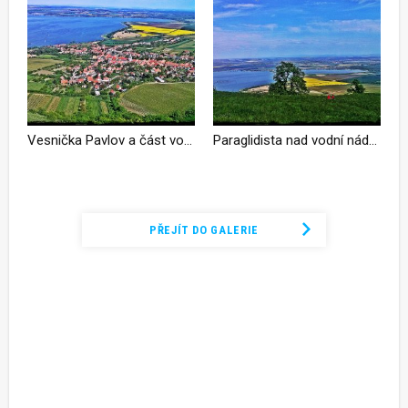
Vesnička Pavlov a část vodní nádrže Nové Mlýny ze zříceniny hradu Děvičky
Paraglidista nad vodní nádrží Nové Mlýny z rozcestníku Děvín
Podívejte se na kompletní fotogalerii
PŘEJÍT DO GALERIE