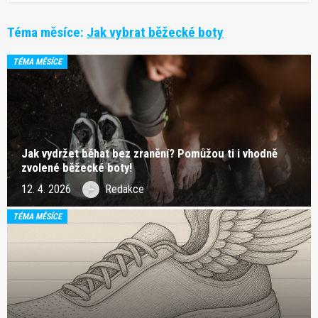
Téma měsíce:
Jak vybrat běžecké boty
TÉMA MĚSÍCE
Jak vydržet běhat bez zranění? Pomůžou ti i vhodně
zvolené běžecké boty!
12. 4. 2026
Redakce
TÉMA MĚSÍCE