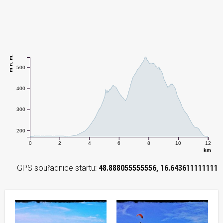
m n. m.
500
400
300
200
0
2
4
6
8
10
12
km
GPS souřadnice startu:
48.888055555556, 16.643611111111