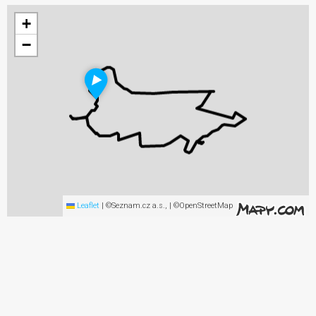
+
−
Leaflet
|
©Seznam.cz a.s., | ©OpenStreetMap