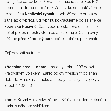
poté ještě dál až ke křižovatce s naučnou stezkou F. X.
France na ktreou odbočíme. Za chvilku se dostáváme k
rozcestí na
Neslívský rybník
– odbočíme do prava po
žluté až k rybníku. Od rybníku pokračujeme po zelené ke
kozelské Hájovně
. Část vede po sfaltové cestě, ale lze
běžet po lesní cestě, která asfaltku lemuje. Od hájovny
běžíme
přes zámecký park
opět k dolnímu parkovišti.
Zajímavosti na trase:
zřícenina hradu Lopata
– hrad byl roku 1397 dobyt
královským vojskem. Zanikl po čtyřměsíčním obléhání
Habarta Maršíka z Hrádku a Lopaty husitskými vojsky v
letech 1432–33.
zámek Kozel
– lovecký zámek ležící v rozlehlém krásném
parku s několika vyhlídkami