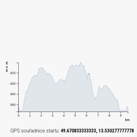
m n. m.
420
400
380
360
0
1
2
3
4
5
6
7
8
9
km
GPS souřadnice startu:
49.670833333333, 13.530277777778