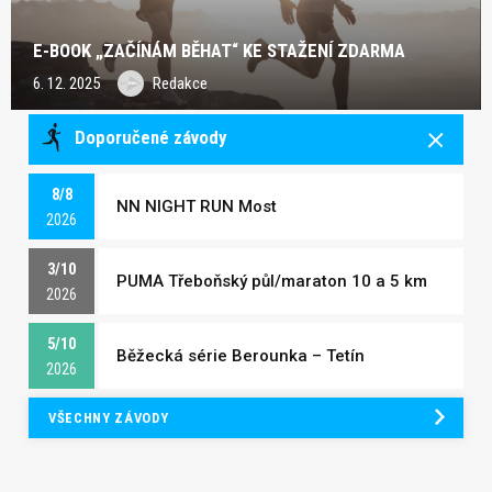
E-BOOK „ZAČÍNÁM BĚHAT“ KE STAŽENÍ ZDARMA
6. 12. 2025
Redakce
Doporučené závody
8/8
NN NIGHT RUN Most
2026
3/10
PUMA Třeboňský půl/maraton 10 a 5 km
2026
5/10
Běžecká série Berounka – Tetín
2026
VŠECHNY ZÁVODY