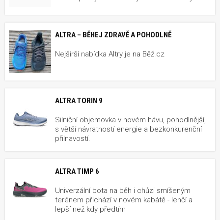
ALTRA – BĚHEJ ZDRAVĚ A POHODLNĚ
Nejširší nabídka Altry je na Běž.cz
ALTRA TORIN 9
Silniční objemovka v novém hávu, pohodlnější,
s větší návratností energie a bezkonkurenční
přilnavostí.
ALTRA TIMP 6
Univerzální bota na běh i chůzi smíšeným
terénem přichází v novém kabátě - lehčí a
lepší než kdy předtím