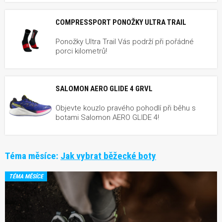
COMPRESSPORT PONOŽKY ULTRA TRAIL
Ponožky Ultra Trail Vás podrží při pořádné
porci kilometrů!
SALOMON AERO GLIDE 4 GRVL
Objevte kouzlo pravého pohodlí při běhu s
botami Salomon AERO GLIDE 4!
Téma měsíce:
Jak vybrat běžecké boty
TÉMA MĚSÍCE