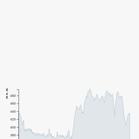
m n. m.
480
460
440
420
400
380