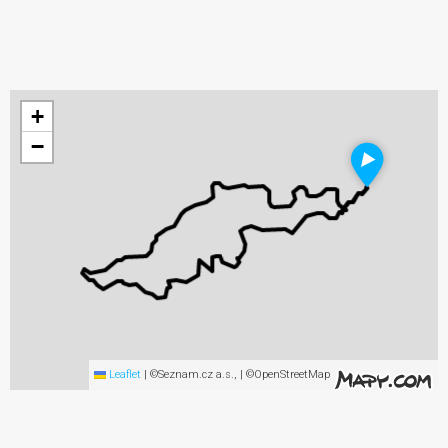
+
−
Leaflet
|
©Seznam.cz a.s., | ©OpenStreetMap