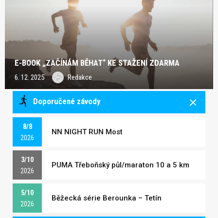
E-BOOK „ZAČÍNÁM BĚHAT“ KE STAŽENÍ ZDARMA
6. 12. 2025
Redakce
Doporučené závody
8/8
NN NIGHT RUN Most
2026
3/10
PUMA Třeboňský půl/maraton 10 a 5 km
2026
5/10
Běžecká série Berounka – Tetín
2026