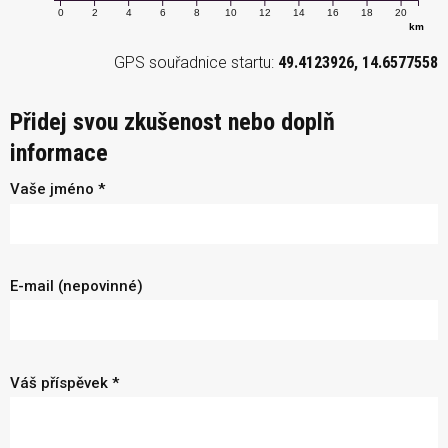
0
2
4
6
8
10
12
14
16
18
20
km
GPS souřadnice startu:
49.4123926, 14.6577558
Přidej svou zkušenost nebo doplň
informace
Vaše jméno *
E-mail (nepovinné)
Váš příspěvek *