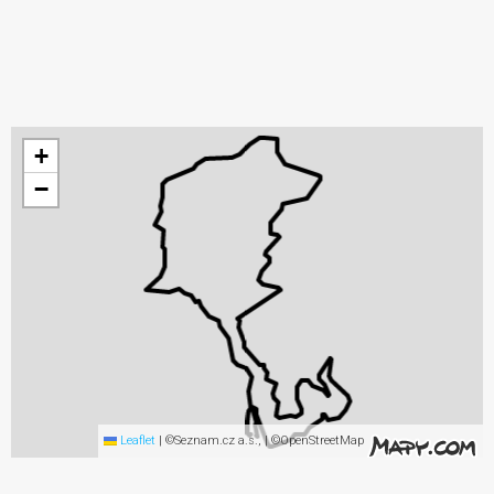
+
−
Leaflet
|
©Seznam.cz a.s., | ©OpenStreetMap