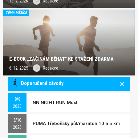
13. 2. 2026
Redakce
TÉMA MĚSÍCE
E-BOOK „ZAČÍNÁM BĚHAT“ KE STAŽENÍ ZDARMA
6. 12. 2025
Redakce
Doporučené závody
8/8
NN NIGHT RUN Most
2026
3/10
PUMA Třeboňský půl/maraton 10 a 5 km
2026