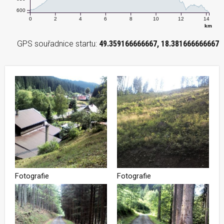
600
0
2
4
6
8
10
12
14
km
GPS souřadnice startu:
49.359166666667, 18.381666666667
Fotografie
Fotografie