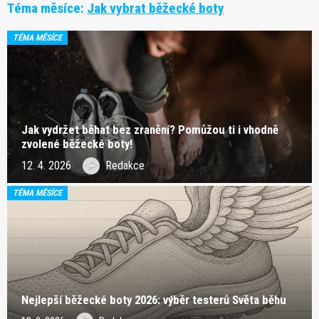
Téma měsíce:
Jak vybrat běžecké boty
TÉMA MĚSÍCE
Jak vydržet běhat bez zranění? Pomůžou ti i vhodně
zvolené běžecké boty!
12. 4. 2026
Redakce
TÉMA MĚSÍCE
Nejlepší běžecké boty 2026: výběr testerů Světa běhu