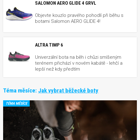
SALOMON AERO GLIDE 4 GRVL
Objevte kouzlo pravého pohodlí při běhu s
botami Salomon AERO GLIDE 4!
ALTRA TIMP 6
Univerzální bota na běh i chůzi smíšeným
terénem přichází v novém kabátě - lehčí a
lepší než kdy předtím
Téma měsíce:
Jak vybrat běžecké boty
TÉMA MĚSÍCE