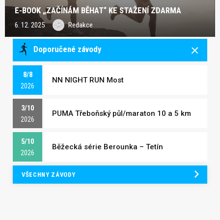
E-BOOK „ZAČÍNÁM BĚHAT“ KE STAŽENÍ ZDARMA
6. 12. 2025
Redakce
Doporučené závody
8/8
NN NIGHT RUN Most
2026
3/10
PUMA Třeboňský půl/maraton 10 a 5 km
2026
5/10
Běžecká série Berounka – Tetín
2026
VŠECHNY ZÁVODY