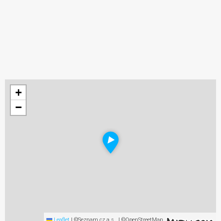
+
−
Leaflet
|
©Seznam.cz a.s., | ©OpenStreetMap