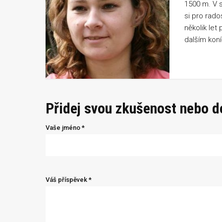
1500 m. V 
si pro rado
několik let
dalším kon
Přidej svou zkušenost nebo 
Vaše jméno *
Váš příspěvek *