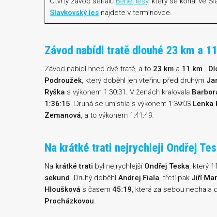
Čtvrtý závod seriálu
Běhej lesy
, který se konal ve 
Slavkovský les
najdete v termínovce.
Závod nabídl tratě dlouhé 23 km a 1
Závod nabídl hned dvě tratě, a to
23 km
a
11 km
.
Dl
Podroužek
, který doběhl jen vteřinu před druhým
Ja
Ryška
s výkonem 1:30:31. V ženách kralovala
Barbor
1:36:15
. Druhá se umístila s výkonem 1:39:03
Lenka 
Zemanová
, a to výkonem 1:41:49.
Na krátké trati nejrychleji Ondřej T
Na
krátké trati
byl nejrychlejší
Ondřej Teska
, který 
sekund
. Druhý doběhl
Andrej Fiala
, třetí pak
Jiří Ma
Hloušková
s časem
45:19
, která za sebou nechala 
Procházkovou
.