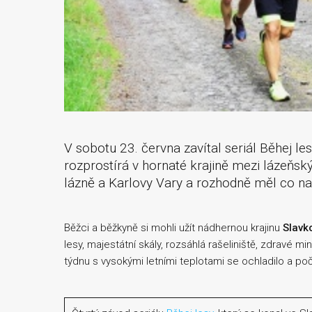
V sobotu 23. června zavítal seriál Běhej l
rozprostírá v hornaté krajině mezi lázeňs
lázně a Karlovy Vary a rozhodně měl co na
Běžci a běžkyně si mohli užít nádhernou krajinu
Slavk
lesy, majestátní skály, rozsáhlá rašeliniště, zdravé 
týdnu s vysokými letními teplotami se ochladilo a poč