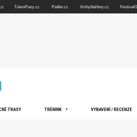
cz
TuleniPasy.cz
Padler.cz
KnihyNaHory.cz
Festival
CKÉ TRASY
TRÉNINK
VYBAVENÍ / RECENZE