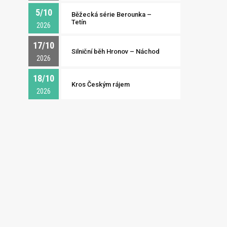
5/10
Běžecká série Berounka –
Tetín
2026
17/10
Silniční běh Hronov – Náchod
2026
18/10
Kros Českým rájem
2026