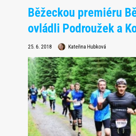
Běžeckou premiéru Bě
ovládli Podroužek a K
25. 6. 2018
Kateřina Hubková