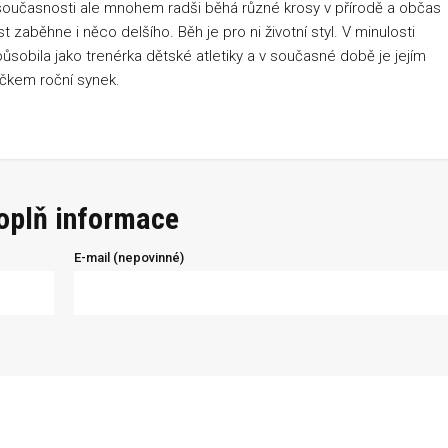
současnosti ale mnohem radši běhá různé krosy v přírodě a občas
st zaběhne i něco delšího. Běh je pro ni životní styl. V minulosti
 působila jako trenérka dětské atletiky a v současné době je jejím
íčkem roční synek.
doplň informace
E-mail (nepovinné)