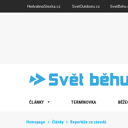
HedvabnaStezka.cz
SvetOutdooru.cz
SvetBehu.
ČLÁNKY
TERMÍNOVKA
BĚŽE
Homepage
Články
Reportáže ze závodů