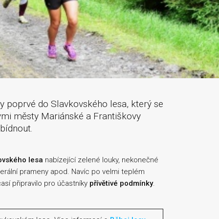
esy poprvé do Slavkovského lesa, který se
kými městy Mariánské a Františkovy
bídnout.
ovského lesa
nabízející zelené louky, nekonečné
minerální prameny apod. Navíc po velmi teplém
así připravilo pro účastníky
přívětivé podmínky
.