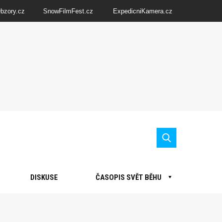
Obzory.cz
SnowFilmFest.cz
ExpedicniKamera.cz
DISKUSE
ČASOPIS SVĚT BĚHU