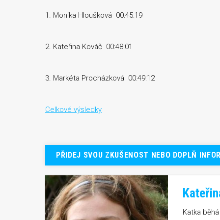
1. Monika Hloušková 00:45:19
2. Kateřina Kováč 00:48:01
3. Markéta Procházková 00:49:12
Celkové výsledky
PŘIDEJ SVOU ZKUŠENOST NEBO DOPLŇ INFO
Kateři
Katka běhá 