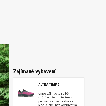
Zajímavé vybavení
ALTRA TIMP 6
Univerzální bota na běh i
chůzi smíšeným terénem
přichází v novém kabátě -
lehčí a lepší než kdy předtím