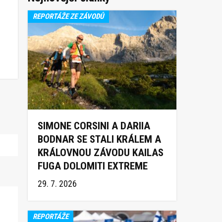
REPORTÁŽE ZE ZÁVODŮ
SIMONE CORSINI A DARIIA
BODNAR SE STALI KRÁLEM A
KRÁLOVNOU ZÁVODU KAILAS
FUGA DOLOMITI EXTREME
TRAIL 2026
29. 7. 2026
REPORTÁŽE