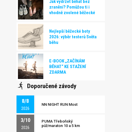
Jak vydržet běhat bez
zranění? Pomůžou ti i
vhodně zvolené běžecké
boty!
Nejlepší běžecké boty
2026: výběr testerů Světa
běhu
E-BOOK „ZAČÍNÁM
BĚHAT“ KE STAŽENÍ
ZDARMA
Doporučené závody
8/8
NN NIGHT RUN Most
2026
3/10
PUMA Třeboňský
půl/maraton 10 a 5 km
2026