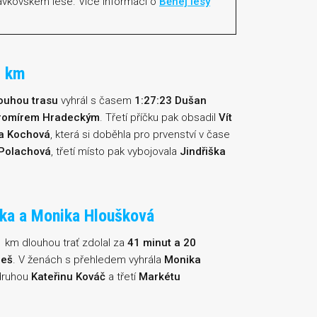
Slavkovském lese. Více informací o
Běhej lesy
1 km
ouhou trasu
vyhrál s časem
1:27:23 Dušan
romírem Hradeckým
. Třetí příčku pak obsadil
Vít
a Kochová
, která si doběhla pro prvenství v čase
Polachová
, třetí místo pak vybojovala
Jindřiška
eska a Monika Hloušková
11 km dlouhou trať zdolal za
41 minut a 20
reš
. V ženách s přehledem vyhrála
Monika
druhou
Kateřinu Kováč
a třetí
Markétu