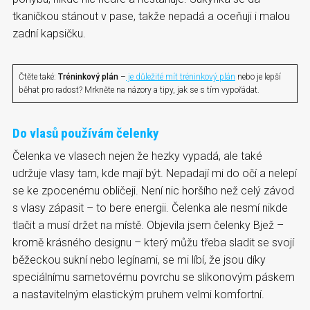
tkaničkou stánout v pase, takže nepadá a oceňuji i malou
zadní kapsičku.
Čtěte také:
Tréninkový plán
–
je důležité mít tréninkový plán
nebo je lepší
běhat pro radost? Mrkněte na názory a tipy, jak se s tím vypořádat.
Do vlasů používám čelenky
Čelenka ve vlasech nejen že hezky vypadá, ale také
udržuje vlasy tam, kde mají být. Nepadají mi do očí a nelepí
se ke zpocenému obličeji. Není nic horšího než celý závod
s vlasy zápasit – to bere energii. Čelenka ale nesmí nikde
tlačit a musí držet na místě. Objevila jsem čelenky Bjež –
kromě krásného designu – který můžu třeba sladit se svojí
běžeckou sukní nebo legínami, se mi líbí, že jsou díky
speciálnímu sametovému povrchu se slikonovým páskem
a nastavitelným elastickým pruhem velmi komfortní.