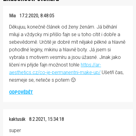
Mia
17.2.2020, 8:48:05
Děkujuu, konečně článek od ženy ženám. Já běhání
miluji a vždycky mi přišlo fajn se u toho cítit i dobře a
sebevědomě. Určitě je dobré mít nějaké pěkné a hlavně
pohodlné leginy, mikinu a hlavně boty. Já jsem si
vybrala s motivem vesmíru a jsou úžasné. Jinak jako
líčení mi přijde fajn možnost tohle
https://ar-
aesthetics.cz/co-je-permanentni-make-up/
Ušetří čas,
nesmeje se, neteče s potem 🙂
ODPOVĚDĚT
kaktusák
8.2.2021, 15:34:18
super