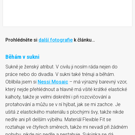
Prohlédněte si
další fotografie
k článku…
Běhám v sukni
Sukně je ženský atribut. V civilu ji nosím ráda nejen do
práce nebo do divadla. V sukni také trénuji a běhám.
Oblíbila jsem si
Nessi Mosaic
– má výrazný barevný vzor,
který nejde přehlédnout a hlavně má všité krátké elastické
kalhoty, takže je velmi diskrétní i při rozcvičování a
protahování a můžu se v ní hýbat, jak se mi zachce. Je
ušitá z elastického materiálu s plochými švy, takže nikde
nedře ani při delším výběhu. Materiál Flexible Fit se
roztahuje ve čtyřech směrech, takže mi nevadí při žádném
pohybu, nikde nic nedře a nestahuje. Sukýnka se dá