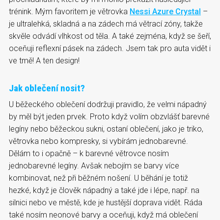
trénink. Mým favoritem je větrovka
Nessi Azure Crystal
–
je ultralehká, skladná a na zádech má větrací zóny, takže
skvěle odvádí vlhkost od těla. A také zejména, když se šeří,
oceňuji reflexní pásek na zádech. Jsem tak pro auta vidět i
ve tmě! A ten design!
Jak oblečení nosit?
U běžeckého oblečení dodržuji pravidlo, že velmi nápadný
by měl být jeden prvek. Proto když volím obzvlášť barevné
legíny nebo běžeckou sukni, ostaní oblečení, jako je triko,
větrovka nebo kompresky, si vybírám jednobarevné.
Dělám to i opačně – k barevné větrovce nosím
jednobarevné legíny. Avšak nebojím se barvy více
kombinovat, než při běžném nošení. U běhání je totiž
hezké, když je člověk nápadný a také jde i lépe, např. na
silnici nebo ve městě, kde je hustější doprava vidět. Ráda
také nosím neonové barvy a oceňuji, když má oblečení