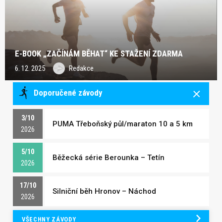
E-BOOK „ZAČÍNÁM BĚHAT“ KE STAŽENÍ ZDARMA
6. 12. 2025
Redakce
Doporučené závody
3/10
PUMA Třeboňský půl/maraton 10 a 5 km
2026
5/10
Běžecká série Berounka – Tetín
2026
17/10
Silniční běh Hronov – Náchod
2026
VŠECHNY ZÁVODY