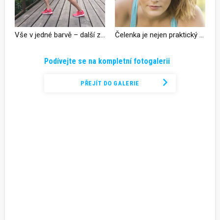
Vše v jedné barvě – další z možností, jak sladit oblečení
Čelenka je nejen praktický doplňek, ale také pěkný modní prvek
Podívejte se na kompletní fotogalerii
PŘEJÍT DO GALERIE