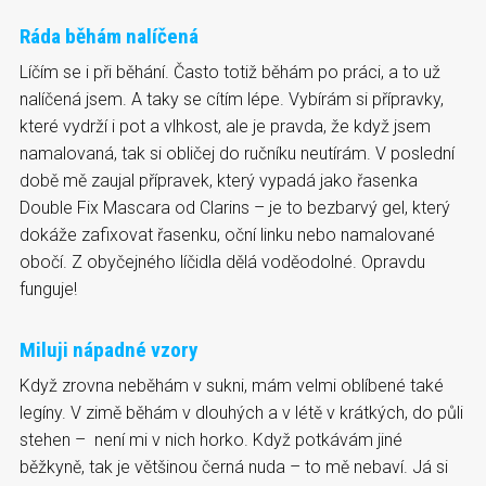
Ráda běhám nalíčená
Líčím se i při běhání. Často totiž běhám po práci, a to už
nalíčená jsem. A taky se cítím lépe. Vybírám si přípravky,
které vydrží i pot a vlhkost, ale je pravda, že když jsem
namalovaná, tak si obličej do ručníku neutírám. V poslední
době mě zaujal přípravek, který vypadá jako řasenka
Double Fix Mascara od Clarins – je to bezbarvý gel, který
dokáže zafixovat řasenku, oční linku nebo namalované
obočí. Z obyčejného líčidla dělá voděodolné. Opravdu
funguje!
Miluji nápadné vzory
Když zrovna neběhám v sukni, mám velmi oblíbené také
legíny. V zimě běhám v dlouhých a v létě v krátkých, do půli
stehen – není mi v nich horko. Když potkávám jiné
běžkyně, tak je většinou černá nuda – to mě nebaví. Já si