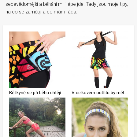
sebevědomější a běhání mi i lépe jde. Tady jsou moje tipy,
na co se zaměuji a co mám ráda:
Běžkyně se při běhu chtějí líbit
V celkovém outfitu by měl být nápaditý vždy jen jeden prvek (sukně na obrázku)