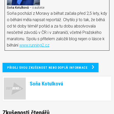
Soňa Kotulková
– o autorce
Soňa pochází z Moravy a běhat začala před 2,5 lety, kdy
o běhání měla napsat reportáž. Chytilo ji to tak, že běhá
od té doby téměř pořád a za tu dobu absolvovala
nesčetně závodů v ČR i v zahraničí, včetně Pražského
maratonu. Spolu s přítelem založili blog nejen o lásce k
běhání
www.running2.cz
PŘIDEJ SVOU ZKUŠENOST NEBO DOPLŇ INFORMACE
Soňa Kotulková
Zkušenosti čtenářů