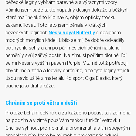
běžecké legíny vybírám barevné a s výraznými vzory.
Všimla jsem si, že takto nápadný design dokáže u běžkyň,
které mají nějaké to kilo navíc, objem opticky trošku
zakamuflovat. Toto léto jsem běhala v krátkých
běžeckých legínách
Nessi Royal Butterfly
s designem
modrých motýlích křídel. Líbilo se mi, že dobře odváděly
pot, rychle schly a ani po pár měsících běhání na slunci
neměnily svůj zářivý odstín. Na zimu si pořídím dlouhé, líbí
se mi Nessi s vyšším pasem Purple. V zimě totiž potřebuji,
abych měla záda a ledviny chráněné, a to tyto legíny zajistí.
Jsou navíc ušité z materiálu Kolsport Giga Elastic, který
padne jako druhá kůže.
Chráním se proti větru a dešti
Protože běhám celý rok a za každého počasí, tak zejména
na podzim a v zimě používám tenkou funkční větrovku.
Chci se vyhnout promoknutí a promrznutí a s tím spojeným
prochladnutím, které by mi mohlo překazit následující