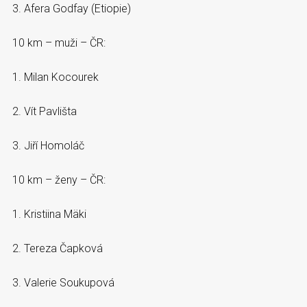
3. Afera Godfay (Etiopie)
10 km – muži – ČR:
1. Milan Kocourek
2. Vít Pavlišta
3. Jiří Homoláč
10 km – ženy – ČR:
1. Kristiina Mäki
2. Tereza Čapková
3. Valerie Soukupová