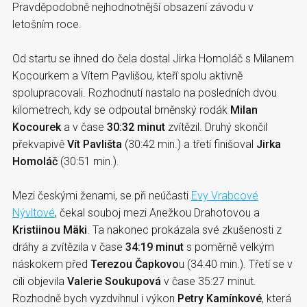
Pravděpodobně nejhodnotnější obsazení závodu v
letošním roce.
Od startu se ihned do čela dostal Jirka Homoláč s Milanem
Kocourkem a Vítem Pavlišou, kteří spolu aktivně
spolupracovali. Rozhodnutí nastalo na posledních dvou
kilometrech, kdy se odpoutal brněnský rodák
Milan
Kocourek
a v čase
30:32 minut
zvítězil. Druhý skončil
překvapivě
Vít Pavlišta
(30:42 min.) a třetí finišoval
Jirka
Homoláč
(30:51 min.).
Mezi českými ženami, se při neúčasti
Evy Vrabcové
Nývltové
, čekal souboj mezi Anežkou Drahotovou a
Kristiinou Mäki
. Ta nakonec prokázala své zkušenosti z
dráhy a zvítězila v čase
34:19 minut
s poměrně velkým
náskokem před
Terezou Čapkovo
u (34:40 min.). Třetí se v
cíli objevila
Valerie Soukupová
v čase 35:27 minut.
Rozhodně bych vyzdvihnul i výkon
Petry Kamínkové
, která