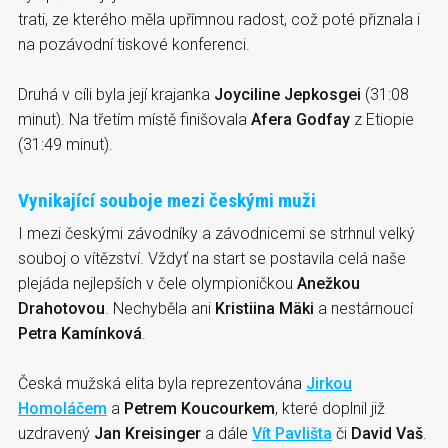
trati, ze kterého měla upřímnou radost, což poté přiznala i
na pozávodní tiskové konferenci.
Druhá v cíli byla její krajanka
Joyciline Jepkosgei
(31:08
minut). Na třetím místě finišovala
Afera Godfay
z Etiopie
(31:49 minut).
Vynikající souboje mezi českými muži
I mezi českými závodníky a závodnicemi se strhnul velký
souboj o vítězství. Vždyť na start se postavila celá naše
plejáda nejlepších v čele olympioničkou
Anežkou
Drahotovou
. Nechyběla ani
Kristiina Mäki
a nestárnoucí
Petra Kamínková
.
Česká mužská elita byla reprezentována
Jirkou
Homoláčem
a
Petrem Koucourkem
, které doplnil již
uzdravený
Jan Kreisinger
a dále
Vít Pavlišta
či
David Vaš
.