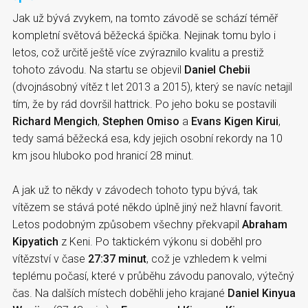
Jak už bývá zvykem, na tomto závodě se schází téměř
kompletní světová běžecká špička. Nejinak tomu bylo i
letos, což určitě ještě více zvýraznilo kvalitu a prestiž
tohoto závodu. Na startu se objevil
Daniel Chebii
(dvojnásobný vítěz t let 2013 a 2015), který se navíc netajil
tím, že by rád dovršil hattrick. Po jeho boku se postavili
Richard Mengich
,
Stephen Omiso
a
Evans Kigen Kirui
,
tedy samá běžecká esa, kdy jejich osobní rekordy na 10
km jsou hluboko pod hranicí 28 minut.
A jak už to někdy v závodech tohoto typu bývá, tak
vítězem se stává poté někdo úplně jiný než hlavní favorit.
Letos podobným způsobem všechny překvapil
Abraham
Kipyatich
z Keni. Po taktickém výkonu si doběhl pro
vítězství v čase
27:37 minut
, což je vzhledem k velmi
teplému počasí, které v průběhu závodu panovalo, výtečný
čas. Na dalších místech doběhli jeho krajané
Daniel Kinyua