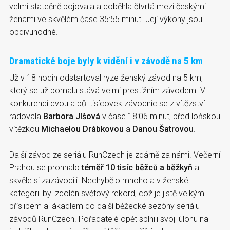
velmi statečně bojovala a doběhla čtvrtá mezi českými
ženami ve skvělém čase 35:55 minut. Její výkony jsou
obdivuhodné.
Dramatické boje byly k vidění i v závodě na 5 km
Už v 18 hodin odstartoval ryze ženský závod na 5 km,
který se už pomalu stává velmi prestižním závodem. V
konkurenci dvou a půl tisícovek závodnic se z vítězství
radovala
Barbora Jíšová
v čase 18:06 minut, před loňskou
vítězkou
Michaelou Drábkovou
a
Danou Šatrovou
.
Další závod ze seriálu RunCzech je zdárně za námi. Večerní
Prahou se prohnalo
téměř 10 tisíc běžců a běžkyň
a
skvěle si zazávodili. Nechybělo mnoho a v ženské
kategorii byl zdolán světový rekord, což je jistě velkým
příslibem a lákadlem do další běžecké sezóny seriálu
závodů RunCzech. Pořadatelé opět splnili svoji úlohu na