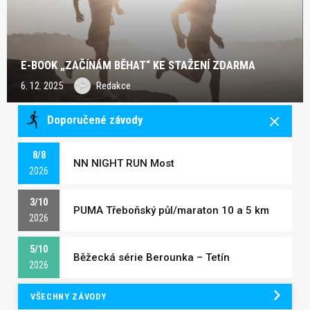
E-BOOK „ZAČÍNÁM BĚHAT“ KE STAŽENÍ ZDARMA
6. 12. 2025
Redakce
Doporučené závody
8/8
NN NIGHT RUN Most
2026
3/10
PUMA Třeboňský půl/maraton 10 a 5 km
2026
5/10
Běžecká série Berounka – Tetín
2026
VŠECHNY ZÁVODY