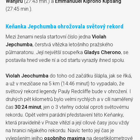
Wanjiru
(27:43 min.) a
Emmanuuel Kiprono Kipsang
(27:45 min.).
Keňanka Jepchumba ohrožovala světový rekord
Mezi ženami nesla startovní číslo jedna
Violah
Jepchumba
, čerstvá vítězka letošního pražského
půlmaratonu. Její největší soupeřka
Gladys Cherono
, se
postavila hned vedle ní a od startu vyrazily ihned spolu.
Violah Jeochumba
do toho od začátku šlápla, jak se říká,
a už v mezičase na 5 km (14:46 minut) to vypadalo, že
světový rekord legendy Pauly Redcliffe bude v ohrožení. I
druhých pět kilometrů bylo velmi rychlých a v cíli naměřený
čas
30:24 minut
, jen o 3 vteřiny odolal oproti světovému
rekordu. Opět velmi parádní představení této Keňanky,
která pravidelně v Praze vítězí a její cílové časy jsou vždy
na hranici nějakého rekordu. Navíc tento její čas je
vylepšením jejího
osobního maxima
na desetikilometrové