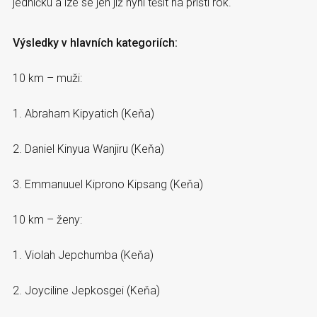
jedničku a lze se jen již nyní těšit na příští rok.
Výsledky v hlavních kategoriích:
10 km – muži:
1. Abraham Kipyatich (Keňa)
2. Daniel Kinyua Wanjiru (Keňa)
3. Emmanuuel Kiprono Kipsang (Keňa)
10 km – ženy:
1. Violah Jepchumba (Keňa)
2. Joyciline Jepkosgei (Keňa)