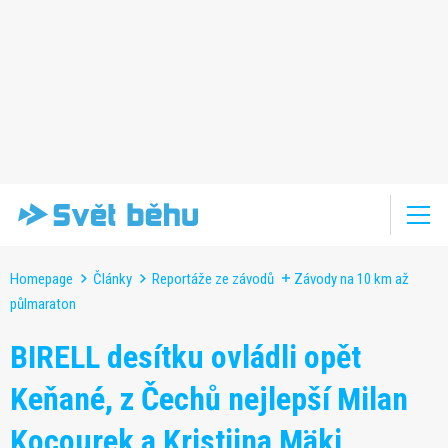
Homepage
Články
Reportáže ze závodů
Závody na 10 km až
půlmaraton
BIRELL desítku ovládli opět
Keňané, z Čechů nejlepší Milan
Kocourek a Kristiina Mäki