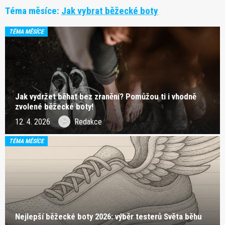
Téma měsíce:
Jak vybrat běžecké boty
TÉMA MĚSÍCE
Jak vydržet běhat bez zranění? Pomůžou ti i vhodně
zvolené běžecké boty!
12. 4. 2026
Redakce
TÉMA MĚSÍCE
Nejlepší běžecké boty 2026: výběr testerů Světa běhu