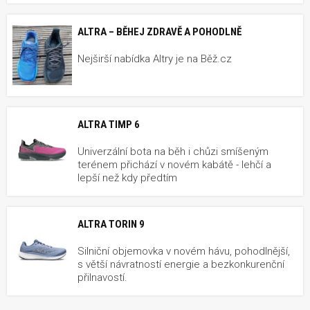
ALTRA – BĚHEJ ZDRAVĚ A POHODLNĚ
Nejširší nabídka Altry je na Běž.cz
ALTRA TIMP 6
Univerzální bota na běh i chůzi smíšeným
terénem přichází v novém kabátě - lehčí a
lepší než kdy předtím
ALTRA TORIN 9
Silniční objemovka v novém hávu, pohodlnější,
s větší návratností energie a bezkonkurenční
přilnavostí.