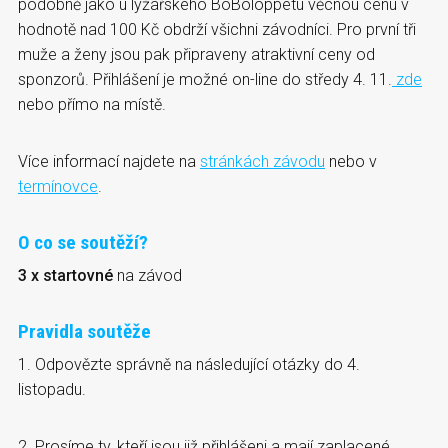
podobně jako u lyžařského BoBoloppetu věcnou cenu v
hodnotě nad 100 Kč obdrží všichni závodníci. Pro první tři
muže a ženy jsou pak připraveny atraktivní ceny od
sponzorů. Přihlášení je možné on-line do středy 4. 11.
zde
nebo přímo na místě.
Více informací najdete na
stránkách závodu
nebo v
termínovce
.
O co se soutěží?
3 x startovné
na závod
Pravidla soutěže
1. Odpovězte správně na následující otázky do 4.
listopadu.
2. Prosíme ty, kteří jsou již přihlášeni a mají zaplacené