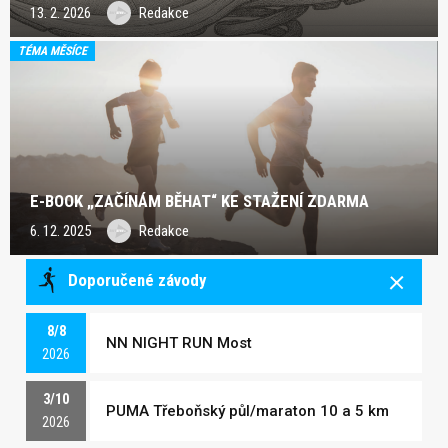
13. 2. 2026
Redakce
TÉMA MĚSÍCE
E-BOOK „ZAČÍNÁM BĚHAT“ KE STAŽENÍ ZDARMA
6. 12. 2025
Redakce
Doporučené závody
8/8
NN NIGHT RUN Most
2026
3/10
PUMA Třeboňský půl/maraton 10 a 5 km
2026