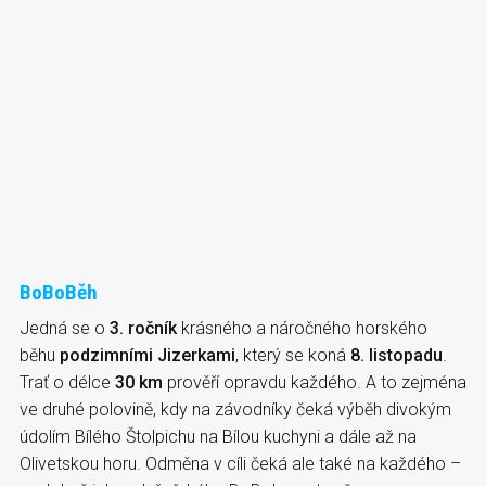
BoBoBěh
Jedná se o
3. ročník
krásného a náročného horského
běhu
podzimními Jizerkami
, který se koná
8. listopadu
.
Trať o délce
30 km
prověří opravdu každého. A to zejména
ve druhé polovině, kdy na závodníky čeká výběh divokým
údolím Bílého Štolpichu na Bílou kuchyni a dále až na
Olivetskou horu. Odměna v cíli čeká ale také na každého –