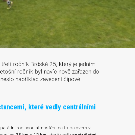
ž třetí ročník Brdské 25, který je jedním
tošní ročník byl navíc nově zařazen do
neslo například zavedení čipové
stancemi, které vedly centrálními
 parádní rodinnou atmosféru na fotbalovém v