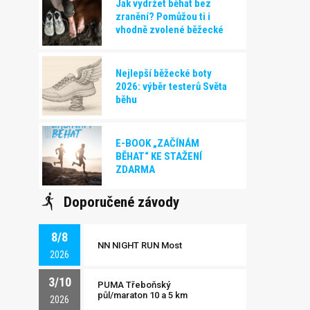
Jak vydržet běhat bez
zranění? Pomůžou ti i
vhodně zvolené běžecké
boty!
Nejlepší běžecké boty
2026: výběr testerů Světa
běhu
E-BOOK „ZAČÍNÁM
BĚHAT“ KE STAŽENÍ
ZDARMA
Doporučené závody
8/8
NN NIGHT RUN Most
2026
3/10
PUMA Třeboňský
půl/maraton 10 a 5 km
2026