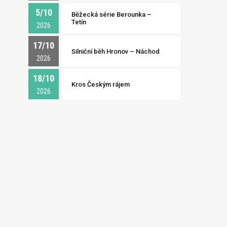
5/10
Běžecká série Berounka –
Tetín
2026
17/10
Silniční běh Hronov – Náchod
2026
18/10
Kros Českým rájem
2026