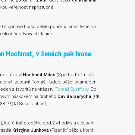
ncemi na
25 km
a
12 km
, které vedly
centrálními
okou veřejnost nepřístupné.
30 stupňové horko dělalo poněkud snesitelnějším.
dali občerstvovací stanice.
lan Hochmut, v ženách pak Ivona
o vítězství
Hochmut Milan
(Spartak Rožmitál),
na chvíli zastavit Tomáš Hudec, běžel osamocen.
eden z favoritů na vítězství
Tomáš Bystřický
. Do
tovým náskokem na druhého
Davida Gerycha
(CK
38:19 (TJ Sokol Unhošť).
), která trať proběhla pod 2 v hodiny a s časem
místila
Kristýna Junková
(Plzenští běžci), která