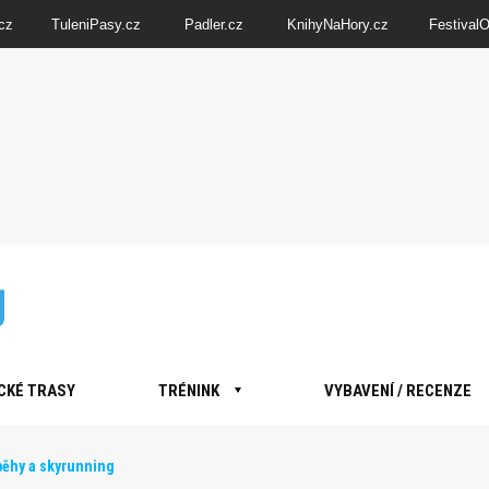
cz
TuleniPasy.cz
Padler.cz
KnihyNaHory.cz
Festival
CKÉ TRASY
TRÉNINK
VYBAVENÍ / RECENZE
běhy a skyrunning