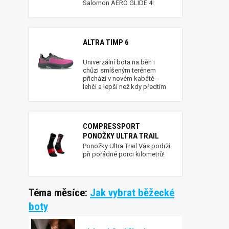
Salomon AERO GLIDE 4!
ALTRA TIMP 6
Univerzální bota na běh i
chůzi smíšeným terénem
přichází v novém kabátě -
lehčí a lepší než kdy předtím
COMPRESSPORT
PONOŽKY ULTRA TRAIL
Ponožky Ultra Trail Vás podrží
při pořádné porci kilometrů!
Téma měsíce:
Jak vybrat běžecké
boty