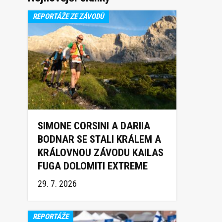
REPORTÁŽE ZE ZÁVODŮ
SIMONE CORSINI A DARIIA
BODNAR SE STALI KRÁLEM A
KRÁLOVNOU ZÁVODU KAILAS
FUGA DOLOMITI EXTREME
TRAIL 2026
29. 7. 2026
REPORTÁŽE