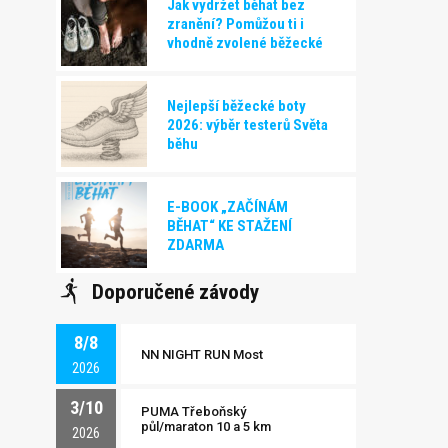
Jak vydržet běhat bez
zranění? Pomůžou ti i
vhodně zvolené běžecké
boty!
Nejlepší běžecké boty
2026: výběr testerů Světa
běhu
E-BOOK „ZAČÍNÁM
BĚHAT“ KE STAŽENÍ
ZDARMA
Doporučené závody
8/8
NN NIGHT RUN Most
2026
3/10
PUMA Třeboňský
půl/maraton 10 a 5 km
2026