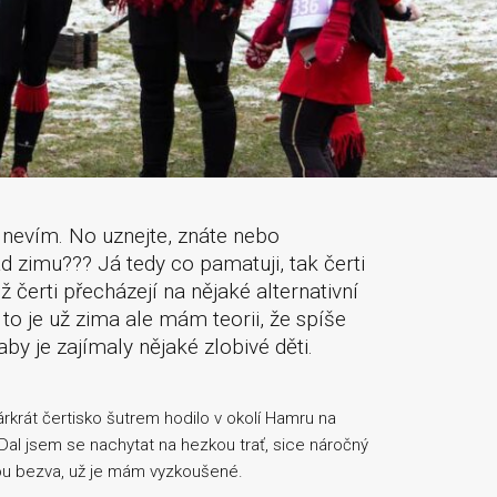
 nevím. No uznejte, znáte nebo
d zimu??? Já tedy co pamatuji, tak čerti
 čerti přecházejí na nějaké alternativní
to je už zima ale mám teorii, že spíše
by je zajímaly nějaké zlobivé děti.
párkrát čertisko šutrem
hodilo v okolí Hamru na
 Dal jsem se nachytat na hezkou trať, sice náročný
sou bezva, už je mám vyzkoušené.