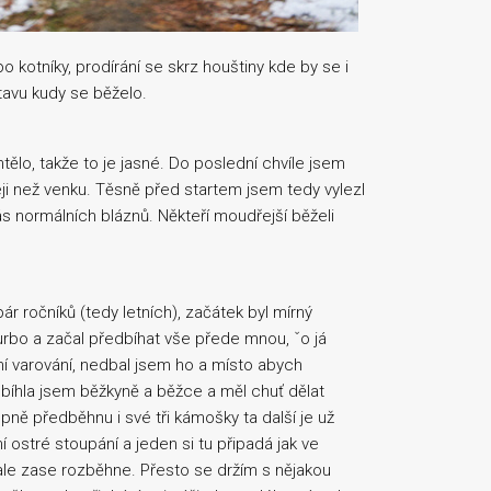
 po kotníky, prodírání se skrz houštiny kde by se i
tavu kudy se běželo.
tělo, takže to je jasné. Do poslední chvíle jsem
eji než venku. Těsně před startem jsem tedy vylezl
 nás normálních bláznů. Někteří moudřejší běželi
r ročníků (tedy letních), začátek byl mírný
urbo a začal předbíhat vše přede mnou, ˇo já
vní varování, nedbal jsem ho a místo abych
íhla jsem běžkyně a běžce a měl chuť dělat
pně předběhnu i své tři kámošky ta další je už
rvní ostré stoupání a jeden si tu připadá jak ve
ale zase rozběhne. Přesto se držím s nějakou