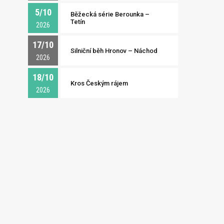
5/10
Běžecká série Berounka –
Tetín
2026
17/10
Silniční běh Hronov – Náchod
2026
18/10
Kros Českým rájem
2026