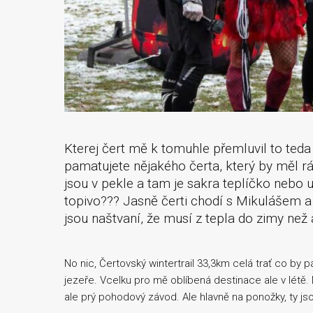
Kterej čert mě k tomuhle přemluvil to teda
pamatujete nějakého čerta, který by měl rá
jsou v pekle a tam je sakra teplíčko nebo už
topivo??? Jasně čerti chodí s Mikulášem a 
jsou naštvaní, že musí z tepla do zimy než a
No nic, Čertovský wintertrail 33,3km celá trať co by 
jezeře. Vcelku pro mě oblíbená destinace ale v létě.
ale prý pohodový závod. Ale hlavně na ponožky, ty j