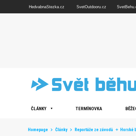
HedvabnaStezka.cz
SvetOutdooru.cz
SvetBehu.
ČLÁNKY
TERMÍNOVKA
BĚŽE
Homepage
Články
Reportáže ze závodů
Horské 