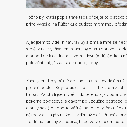
Tož to byl kratší popis tratě teda přidejte to blátíčko
princ vykašlal na Růženku a budete mít mírnou předs
A jak jsem to viděl in natura? Byla zima a mně se nech
seděl v tzv. vyhřívaném stanu, bylo tam opravdu tepl
a připojil se k asi třistahlavému davu čertů, čertic a
poloviční trať, já zas tak moudrej nebyl.
Začal jsem tedy pěkně od zadu jak to tady dělám už pá
přesně podle …Když ptáčka lapají…. a tak jsem zapl t
hlupák. Za chvíli jsem vběhli do terénu a já dostal pr
pokorně pokračoval s davem po uzoučké cestičce, ob
dlouhý nos (to neberte vážně, na to nebyl čas). Postu
někde v dáli a já vím, že ji uvidím až v cíli. Přichází p
frontě na banány za sociku, hned za vrcholem se to 