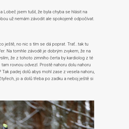
 Lobeč jsem tušil, že byla chyba se hlásit na
 dobou už nemám závodit ale spokojeně odpočívat.
co ještě, no nic s tím se dá poprat. Trať…tak tu
cifer. Na tomhle závodě je dobrým zvykem, že na
slím, že z tohoto zimního čerta by kardiolog z té
ě tam rovnou odvezl. Prostě nahoru dolu nahoru
? Tak padej dolů abys mohl zase z vesela nahoru,
tyřech, jo a dolů třeba po zadku a neboj ještě si