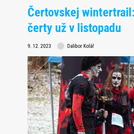
Čertovskej wintertrail:
čerty už v listopadu
9. 12. 2023
Dalibor Kolář