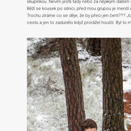
skupinkou. Nevím jestli tady nebo za nějakým dalším 
Běží se kousek po silnici, před mou grupou je menší
Trochu zíráme co se děje, že by přeci jen čerti??? J
cestu a jen to zadunělo když prorážel houští. Byl to m