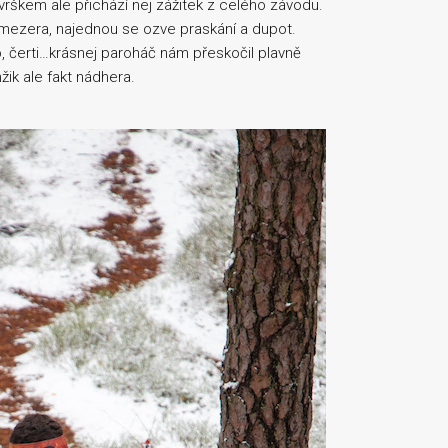
vrškem ale přichází nej zážitek z celého závodu.
 mezera, najednou se ozve praskání a dupot.
o, čerti…krásnej paroháč nám přeskočil plavně
žik ale fakt nádhera.