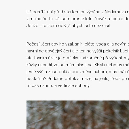
Už cca 14 dní před startem při výběhu z Nedamova na
zimního čerta. Já jsem prostě letní člověk a touhle
Jenže….to jsem celý já abych si to nezkusil.
Počasí…čert aby ho vzal, sníh, bláto, voda a já nevím 
navrhl ne obyčejný čert ale ten nejvyšší pekelník Lu
startovním čísle je graficky znázorněné převýšení, my
křivky usoudil, že se mám hlásit na IKEMu nebo by m
ještě výš a zase dolů a pro změnu nahoru, máš málo
nestačilo? Přidáme potok a mazej na jehlu, třeba po č
to dáš nahoru a ve finále schody.