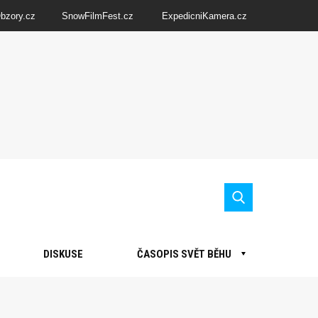
Obzory.cz
SnowFilmFest.cz
ExpedicniKamera.cz
DISKUSE
ČASOPIS SVĚT BĚHU