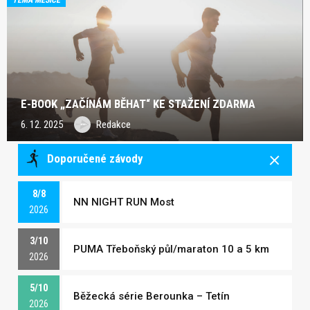
E-BOOK „ZAČÍNÁM BĚHAT“ KE STAŽENÍ ZDARMA
6. 12. 2025
Redakce
Doporučené závody
8/8
NN NIGHT RUN Most
2026
3/10
PUMA Třeboňský půl/maraton 10 a 5 km
2026
5/10
Běžecká série Berounka – Tetín
2026