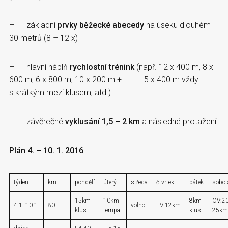
– základní
prvky běžecké abecedy
na úseku dlouhém
30 metrů (8 – 12 x)
– hlavní náplň
rychlostní trénink
(např. 12 x 400 m, 8 x
600 m, 6 x 800 m, 10 x 200 m + 5 x 400 m vždy
s krátkým mezi klusem, atd.)
– závěrečné
vyklusání 1,5 – 2 km
a následné protažení
Plán 4. – 10. 1. 2016
týden
km
pondělí
úterý
středa
čtvrtek
pátek
sobot
15km
10km
8km
OV:20
4.1.-10.1.
80
volno
TV:12km
klus
tempa
klus
25km