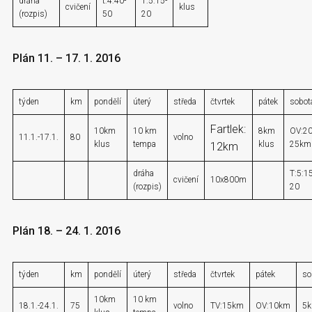
dráha
t:4:40-
T:5:15-
cvičení
klus
(rozpis)
50
20
Plán 11. – 17. 1. 2016
týden
km
pondělí
úterý
středa
čtvrtek
pátek
sobot
Fartlek:
10km
10 km
8km
OV:20
11.1.-17.1.
80
volno
klus
tempa
klus
25km
12km
dráha
T:5:15
cvičení
10x800m
(rozpis)
20
Plán 18. – 24. 1. 2016
týden
km
pondělí
úterý
středa
čtvrtek
pátek
so
10km
10 km
18.1.-24.1.
75
volno
TV:15km
OV:10km
5