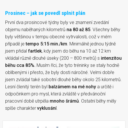
Prosinec – jak se povedl splnit plán
První dva prosincové týdny byly ve znamení zvedání
objemu naběhaných kilometrů
na 80 až 85
. Všechny běhy
byly většinou v tempu obecné vytrvalosti, což v mém
případě je
tempo 5:15 min./km
. Minimálně jednou týdně
jsem přidal
fartlek
, kdy jsem do běhu na 10 až 12 km
vkládal různě dlouhé úseky (200 – 800 metrů) s
intenzitou
běhu cca 85%.
Musím říci, že tyto tréninky se staly hodně
oblíbenými i přesto, že byly dosti náročné. Velmi dobře
jsem zvládal také sobotní dlouhé běhy okolo 25 kilometrů.
Lesní členitý terén byl
balzámem na mé nohy
a určitě i
odpočinkem pro mysl, která zvláště v předvánoční
pracovní době utrpěla
mnoho šrámů
. Ostatní běhy měly
spíše charakter
vyklusání
.