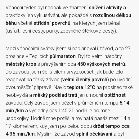
Vánoční týden byl naopak ve znamení
snížení aktivity
a
prakticky jen vyklusávání, ale pokaždé s
rozdílnou délkou
běhu
včetně
střídání povrchů
, na kterých jsem běhal
(asfalt, lesní cesty, parky, zpevněné štěrkové cesty).
Mezi vánočními svátky jsem si naplánoval i závod, a to 27.
prosince v Teplicích
půlmaraton
. Byl to velmi náročný
městský kros
s převýšením cca
450 výškových metrů
.
Do závodu jsem šel s cílem si vyzkoušet, jak bude tělo
reagovat na těžký závod (
velmi členitý povrch
) po úvodní
dvouměsíční přípravě. Navíc
teplota 12°C
na prosinec také
neobvyklá a
měkký podklad trati
jen umocnil
obtížnost
závodu. Celý závod jsem běžel v průměrném tempu
5:14
min./km
a výsledný čas 1:45:21 hodin je po mne
uspokojivý. Hodně mne potěšila rovinatá pasáž mezi 14 a
17 kilometrem, kdy jsem po celou dobu
držel tempo cca
4:35 min./km
. Myslím, že závod
splnil očekávání
a byl