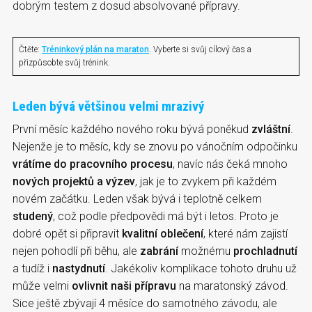
dobrým testem z dosud absolvované přípravy.
Čtěte:
Tréninkový plán na maraton
. Vyberte si svůj cílový čas a
přizpůsobte svůj trénink.
Leden bývá většinou velmi mrazivý
První měsíc každého nového roku bývá poněkud
zvláštní
.
Nejenže je to měsíc, kdy se znovu po vánočním odpočinku
vrátíme do pracovního procesu
, navíc nás čeká mnoho
nových projektů a výzev
, jak je to zvykem při každém
novém začátku. Leden však bývá i teplotně celkem
studený
, což podle předpovědi má být i letos. Proto je
dobré opět si připravit
kvalitní oblečení
, které nám zajistí
nejen pohodlí při běhu, ale
zabrání
možnému
prochladnutí
a tudíž i
nastydnutí
. Jakékoliv komplikace tohoto druhu už
může velmi
ovlivnit naši přípravu
na maratonský závod.
Sice ještě zbývají 4 měsíce do samotného závodu, ale