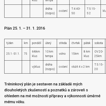
klus
tempa
dráha
T:4:40-
T:5:15-
cvičení
kl
(rozpis)
50
5:2
Plán 25. 1. – 31. 1. 2016
týden
km
pondělí
úterý
středa
čtvrtek
pátek
sobota
6-8km
10 km
8 km
OV:20-
25.1.-31.1.
75
volno
15km
klus
tempa
klus
25km
dráha
T:5:15-
výklus
cvičení
vložit 4 x 2 km
(rozpis)
20
Tréninkový plán je sestaven na základě mých
dlouholetých zkušeností a poznatků a zároveň s
ohledem na mé možnosti přípravy a výkonnosti úměrné
mému věku.