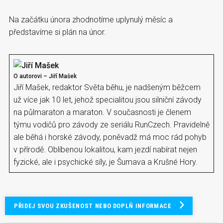
Na začátku února zhodnotíme uplynulý měsíc a
představíme si plán na únor.
O autorovi – Jiří Mašek
Jiří Mašek, redaktor Světa běhu, je nadšeným běžcem
už více jak 10 let, jehož specialitou jsou silniční závody
na půlmaraton a maraton. V současnosti je členem
týmu vodičů pro závody ze seriálu RunCzech. Pravidelně
ale běhá i horské závody, poněvadž má moc rád pohyb
v přírodě. Oblíbenou lokalitou, kam jezdí nabírat nejen
fyzické, ale i psychické síly, je Šumava a Krušné Hory.
PŘIDEJ SVOU ZKUŠENOST NEBO DOPLŇ INFORMACE