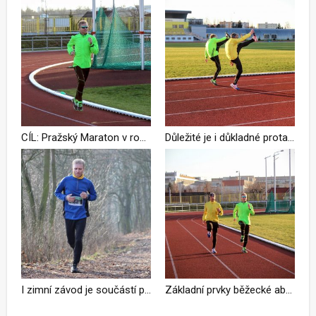
CÍL: Pražský Maraton v roce 2016 v čase 3:15 hodin – leden 2016
Důležité je i důkladné protažení před tréninkem
I zimní závod je součástí přípravy
Základní prvky běžecké abecedy nemohou chybět