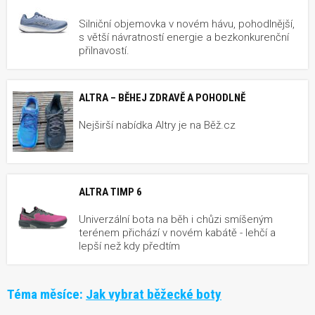
Silniční objemovka v novém hávu, pohodlnější,
s větší návratností energie a bezkonkurenční
přilnavostí.
ALTRA – BĚHEJ ZDRAVĚ A POHODLNĚ
Nejširší nabídka Altry je na Běž.cz
ALTRA TIMP 6
Univerzální bota na běh i chůzi smíšeným
terénem přichází v novém kabátě - lehčí a
lepší než kdy předtím
Téma měsíce:
Jak vybrat běžecké boty