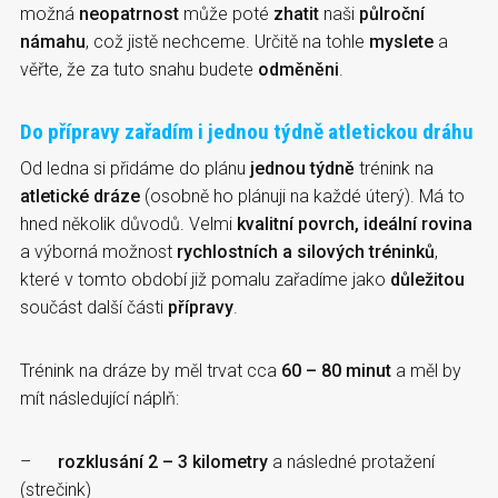
možná
neopatrnost
může poté
zhatit
naši
půlroční
námahu
, což jistě nechceme. Určitě na tohle
myslete
a
věřte, že za tuto snahu budete
odměněni
.
Do přípravy zařadím i jednou týdně atletickou dráhu
Od ledna si přidáme do plánu
jednou týdně
trénink na
atletické dráze
(osobně ho plánuji na každé úterý). Má to
hned několik důvodů. Velmi
kvalitní povrch, ideální rovina
a výborná možnost
rychlostních a silových tréninků
,
které v tomto období již pomalu zařadíme jako
důležitou
součást další části
přípravy
.
Trénink na dráze by měl trvat cca
60 – 80 minut
a měl by
mít následující náplň:
–
rozklusání 2 – 3 kilometry
a následné protažení
(strečink)