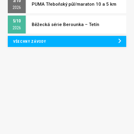
3/10
PUMA Třeboňský půl/maraton 10 a 5 km
2026
5/10
Běžecká série Berounka – Tetín
2026
VŠECHNY ZÁVODY