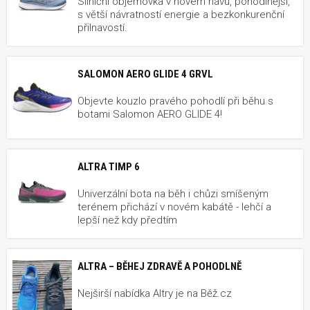
Silniční objemovka v novém hávu, pohodlnější,
s větší návratností energie a bezkonkurenční
přilnavostí.
SALOMON AERO GLIDE 4 GRVL
Objevte kouzlo pravého pohodlí při běhu s
botami Salomon AERO GLIDE 4!
ALTRA TIMP 6
Univerzální bota na běh i chůzi smíšeným
terénem přichází v novém kabátě - lehčí a
lepší než kdy předtím
ALTRA – BĚHEJ ZDRAVĚ A POHODLNĚ
Nejširší nabídka Altry je na Běž.cz