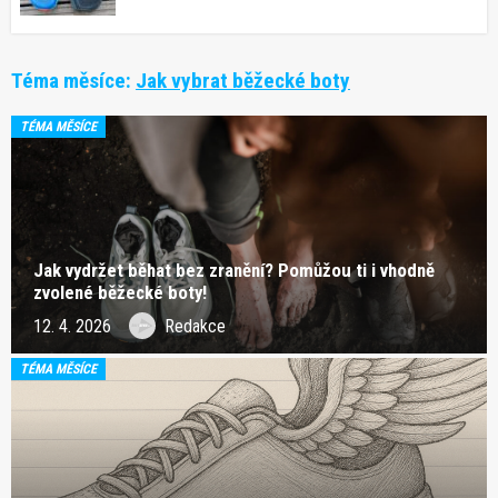
Téma měsíce:
Jak vybrat běžecké boty
TÉMA MĚSÍCE
Jak vydržet běhat bez zranění? Pomůžou ti i vhodně
zvolené běžecké boty!
12. 4. 2026
Redakce
TÉMA MĚSÍCE