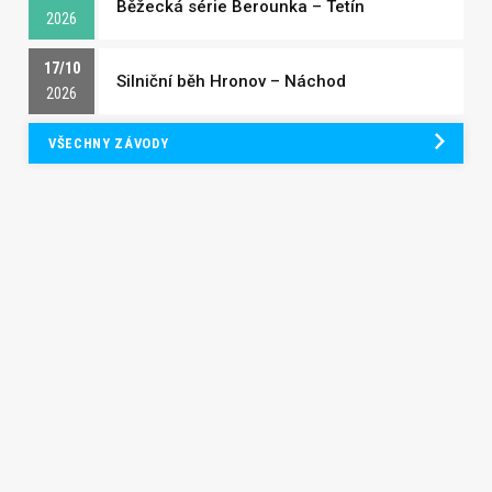
Běžecká série Berounka – Tetín
2026
17/10
Silniční běh Hronov – Náchod
2026
VŠECHNY ZÁVODY