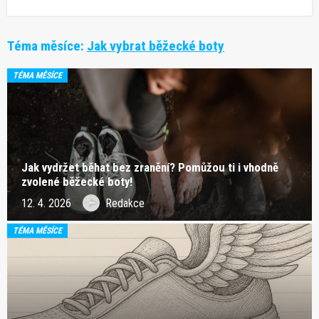
Téma měsíce:
Jak vybrat běžecké boty
TÉMA MĚSÍCE
Jak vydržet běhat bez zranění? Pomůžou ti i vhodně
zvolené běžecké boty!
12. 4. 2026
Redakce
TÉMA MĚSÍCE