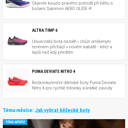
Objevte kouzlo pravého pohodlí při běhu s
botami Salomon AERO GLIDE 4!
ALTRA TIMP 6
Univerzální bota na běh i chůzi smíšeným
terénem přichází v novém kabátě - lehčí a
lepší než kdy předtím
PUMA DEVIATE NITRO 4
Bezkonkurenční dámské boty Puma Deviate
Nitro 4 pro rychlé tréninky a krátké závody.
Téma měsíce:
Jak vybrat běžecké boty
TÉMA MĚSÍCE