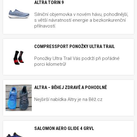
ALTRA TORIN 9
Silniční objemovka v novém hávu, pohodlnější,
s větší návratností energie a bezkonkurenční
přilnavostí.
COMPRESSPORT PONOŽKY ULTRA TRAIL
Ponožky Ultra Trail Vás podrží při pořádné
porci kilometrů!
ALTRA – BĚHEJ ZDRAVĚ A POHODLNĚ
Nejširší nabídka Altry je na Běž.cz
SALOMON AERO GLIDE 4 GRVL