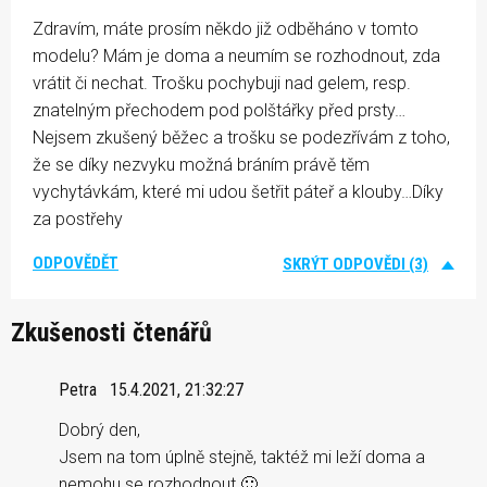
Zdravím, máte prosím někdo již odběháno v tomto
modelu? Mám je doma a neumím se rozhodnout, zda
vrátit či nechat. Trošku pochybuji nad gelem, resp.
znatelným přechodem pod polštářky před prsty…
Nejsem zkušený běžec a trošku se podezřívám z toho,
že se díky nezvyku možná bráním právě těm
vychytávkám, které mi udou šetřit páteř a klouby…Díky
za postřehy
ODPOVĚDĚT
SKRÝT ODPOVĚDI (3)
Zkušenosti čtenářů
Petra
15.4.2021, 21:32:27
Dobrý den,
Jsem na tom úplně stejně, taktéž mi leží doma a
nemohu se rozhodnout 🙂