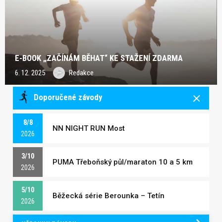
E-BOOK „ZAČÍNÁM BĚHAT“ KE STAŽENÍ ZDARMA
6. 12. 2025
Redakce
Doporučené závody
8/8
NN NIGHT RUN Most
2026
3/10
PUMA Třeboňský půl/maraton 10 a 5 km
2026
5/10
Běžecká série Berounka – Tetín
2026