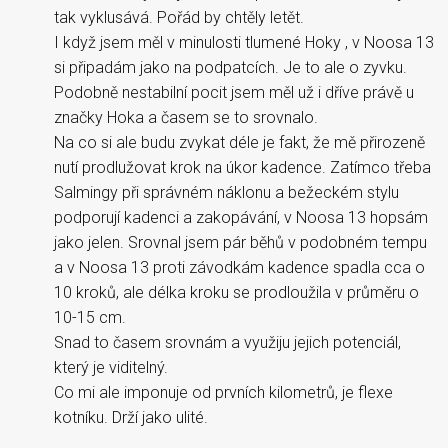
tak vyklusává. Pořád by chtěly letět.
I když jsem měl v minulosti tlumené Hoky , v Noosa 13
si připadám jako na podpatcích. Je to ale o zyvku.
Podobně nestabilní pocit jsem měl už i dříve právě u
značky Hoka a časem se to srovnalo.
Na co si ale budu zvykat déle je fakt, že mě přirozeně
nutí prodlužovat krok na úkor kadence. Zatímco třeba
Salmingy při správném náklonu a bežeckém stylu
podporují kadenci a zakopávání, v Noosa 13 hopsám
jako jelen. Srovnal jsem pár běhů v podobném tempu
a v Noosa 13 proti závodkám kadence spadla cca o
10 kroků, ale délka kroku se prodloužila v průměru o
10-15 cm.
Snad to časem srovnám a využiju jejich potenciál,
který je viditelný.
Co mi ale imponuje od prvních kilometrů, je flexe
kotníku. Drží jako ulité.