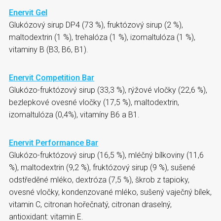
Enervit Gel
Glukózový sirup DP4 (73 %), fruktózový sirup (2 %),
maltodextrin (1 %), trehalóza (1 %), izomaltulóza (1 %),
vitaminy B (B3, B6, B1).
Enervit Competition Bar
Glukózo-fruktózový sirup (33,3 %), rýžové vločky (22,6 %),
bezlepkové ovesné vločky (17,5 %), maltodextrin,
izomaltulóza (0,4%), vitamíny B6 a B1.
Enervit Performance Bar
Glukózo-fruktózový sirup (16,5 %), mléčný bílkoviny (11,6
%), maltodextrin (9,2 %), fruktózový sirup (9 %), sušené
odstředěné mléko, dextróza (7,5 %), škrob z tapioky,
ovesné vločky, kondenzované mléko, sušený vaječný bílek,
vitamin C, citronan hořečnatý, citronan draselný,
antioxidant: vitamin E.