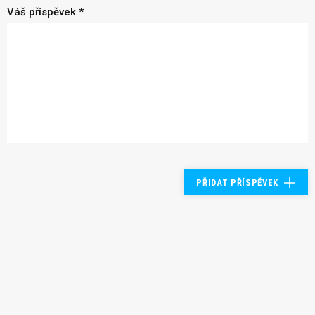
Váš příspěvek *
PŘIDAT PŘÍSPĚVEK