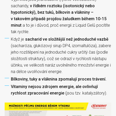
sacharidy,
v řídkém roztoku (isotonický nebo
hypotonický), bez tuků, bílkovin a vlákniny –
v takovém případě projdou žaludkem během 10-15
minut
a to je i důvod, proč energii z Liquid Gelů pocítíte
tak rychle.
Když je
sacharid ve složitější než jednoduché vazbě
(sacharóza, glukózový sirup DP4, izomaltulóza), zabere
jeho rozštěpení na jednoduché cukry určitý čas (podle
složitosti struktury), což se odrazí v rychlosti nástupu
účinku, ve velikosti naráz uvolněného množství energie i
na délce uvolňování energie.
Bílkoviny, tuky a vláknina zpomalují proces trávení.
Vitaminy nejsou zdrojem energie, ale ovlivňují
rychlost zpracování energie
(jsou tzv. katalyzátory).