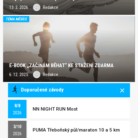
13. 2. 2026
Redakce
TÉMA MĚSÍCE
E-BOOK „ZAČÍNÁM BĚHAT“ KE STAŽENÍ ZDARMA
6. 12. 2025
Redakce
Doporučené závody
8/8
NN NIGHT RUN Most
2026
3/10
PUMA Třeboňský půl/maraton 10 a 5 km
2026