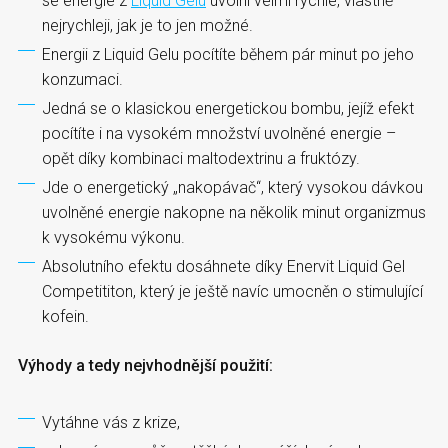
se energie z
Liquid Gelu
uvolní velmi rychle, vlastně
nejrychleji, jak je to jen možné.
Energii z Liquid Gelu pocítíte během pár minut po jeho
konzumaci.
Jedná se o klasickou energetickou bombu, jejíž efekt
pocítíte i na vysokém množství uvolněné energie –
opět díky kombinaci maltodextrinu a fruktózy.
Jde o energetický „nakopávač“, který vysokou dávkou
uvolněné energie nakopne na několik minut organizmus
k vysokému výkonu.
Absolutního efektu dosáhnete díky Enervit Liquid Gel
Competititon, který je ještě navíc umocněn o stimulující
kofein.
Výhody a tedy nejvhodnější použití:
Vytáhne vás z krize,