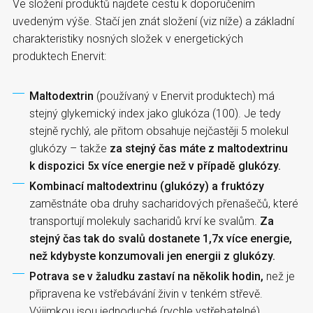
Ve složení produktů najdete cestu k doporučením
uvedeným výše. Stačí jen znát složení (viz níže) a základní
charakteristiky nosných složek v energetických
produktech Enervit:
Maltodextrin
(používaný v Enervit produktech) má
stejný glykemický index jako glukóza (100). Je tedy
stejně rychlý, ale přitom obsahuje nejčastěji 5 molekul
glukózy – takže
za stejný čas máte z maltodextrinu
k dispozici 5x více energie než v případě glukózy.
Kombinací maltodextrinu (glukózy) a fruktózy
zaměstnáte oba druhy sacharidových přenašečů, které
transportují molekuly sacharidů krví ke svalům.
Za
stejný čas tak do svalů dostanete 1,7x více energie,
než kdybyste konzumovali jen energii z glukózy.
Potrava se v žaludku zastaví na několik hodin,
než je
připravena ke vstřebávání živin v tenkém střevě.
Výjimkou jsou jednoduché (rychle vstřebatelné)