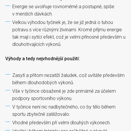
Energie se uvolňuje rovnoměrně a postupně, spíše
v menších dávkách.
Velkou výhodou tyčinek je, že se již jedná o tuhou
potravu s více různými živinami. Kromě příjmu energie
tak mají i sytící efekt, což je velmi přínosné především u
dlouhotrvajících výkonů.
Výhody a tedy nejvhodnější použití:
Zasytí a přitom nezatíží žaludek, což uvítáte především
během dlouhodobých výkonů.
Vše v tyčince obsažené je zde primárně za účelem
podpory sportovního výkonu.
V tyčince není nic nadbytečného, co by tělo během
sportu zbytečně zatěžovalo.
Vhodné především při velmi dlouhých výkonech.