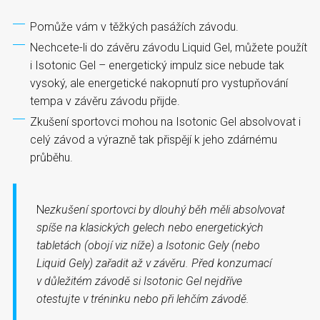
Pomůže vám v těžkých pasážích závodu.
Nechcete-li do závěru závodu Liquid Gel, můžete použít
i Isotonic Gel – energetický impulz sice nebude tak
vysoký, ale energetické nakopnutí pro vystupňování
tempa v závěru závodu přijde.
Zkušení sportovci mohou na Isotonic Gel absolvovat i
celý závod a výrazně tak přispějí k jeho zdárnému
průběhu.
N
ezkušení sportovci by dlouhý běh měli absolvovat
spíše na klasických gelech nebo energetických
tabletách (obojí viz níže) a Isotonic Gely (nebo
Liquid Gely) zařadit až v závěru. Před konzumací
v důležitém závodě si Isotonic Gel nejdříve
otestujte v tréninku nebo při lehčím závodě.