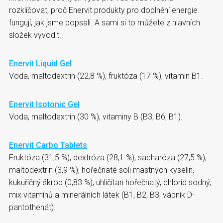
rozklíčovat, proč Enervit produkty pro doplnění energie
fungují, jak jsme popsali. A sami si to můžete z hlavních
složek vyvodit.
Enervit Liquid Gel
Voda, maltodextrin (22,8 %), fruktóza (17 %), vitamin B1.
Enervit Isotonic Gel
Voda, maltodextrin (30 %), vitaminy B (B3, B6, B1).
Enervit Carbo Tablets
Fruktóza (31,5 %), dextróza (28,1 %), sacharóza (27,5 %),
maltodextrin (3,9 %), hořečnaté soli mastných kyselin,
kukuřičný škrob (0,83 %), uhličitan hořečnatý, chlorid sodný,
mix vitamínů a minerálních látek (B1, B2, B3, vápník D-
pantothenát).