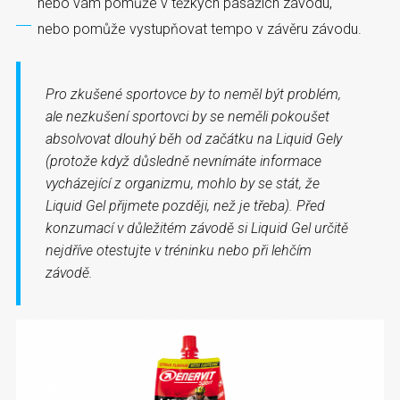
nebo vám pomůže v těžkých pasážích závodu,
nebo pomůže vystupňovat tempo v závěru závodu.
Pro zkušené sportovce by to neměl být problém,
ale nezkušení sportovci by se neměli pokoušet
absolvovat dlouhý běh od začátku na Liquid Gely
(protože když důsledně nevnímáte informace
vycházející z organizmu, mohlo by se stát, že
Liquid Gel přijmete později, než je třeba). Před
konzumací v důležitém závodě si Liquid Gel určitě
nejdříve otestujte v tréninku nebo při lehčím
závodě.