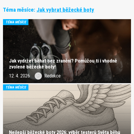
Téma měsíce:
Jak vybrat běžecké boty
TÉMA MĚSÍCE
Jak vydržet běhat bez zranění? Pomůžou ti i vhodně
zvolené běžecké boty!
12. 4. 2026
Redakce
TÉMA MĚSÍCE
Nejlepší běžecké boty 2026: výběr testerů Světa běhu