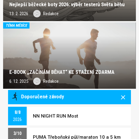
Nejlepší běžecké boty 2026: výběr testerů Světa běhu
13. 2. 2026
Redakce
TÉMA MĚSÍCE
E-BOOK „ZAČÍNÁM BĚHAT“ KE STAŽENÍ ZDARMA
6. 12. 2025
Redakce
Doporučené závody
8/8
NN NIGHT RUN Most
2026
3/10
PUMA Třeboňský půl/maraton 10 a 5 km