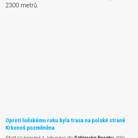
2300 metrů.
Oproti loňskému roku byla trasa na polské straně
Krkonoš pozměněna
Start se posunul z Jakuszyc do
Szklarske Poreby
, dále