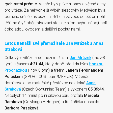
rychlostní prémie
. Ve hře byly prize money a věcné ceny
pro vítěze. Za nejrychlejší výběh sjezdovky Medvědín byla
odměna určitě zasloužená. Během závodu se běžci mohli
těšit na čtyři občerstvovací stanice s iontovými nápoji, solí,
čokoládou, ovocem a dalšími pochutinami.
Letos nenašli své přemožitele Jan Mrázek a Anna
Straková
Celkovým vítězem se mezi muži stal
Jan Mrázek
(Inov-8
tým) s časem
4:21:44
, který doběl před druhým
Honzou
Procházkou
(Inov-8 tým) a třetím
Janem Ferdinandem
Poláškem
(SPORTICUS team/MFF UK). V ženách
dominovala po mateřské přestávce nezdolná
Anna
Straková
(Czech Skyrunning Team) s výkonem
05:09:44
.
Necelých 14 minut po ní cílovou čáru proťala
Marcela
Ra
mbová
(GoMango – Hogner) a třetí příčku obsadila
Barbora Paseková
.