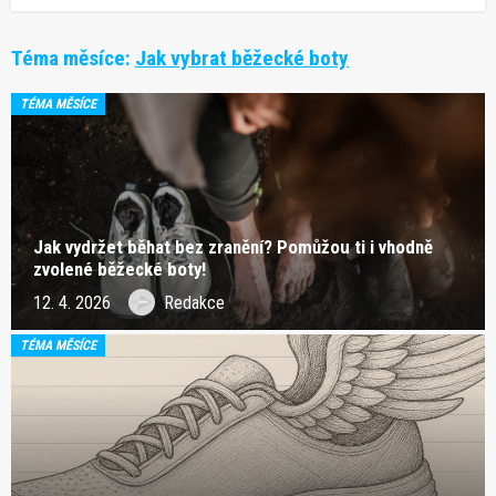
Téma měsíce:
Jak vybrat běžecké boty
TÉMA MĚSÍCE
Jak vydržet běhat bez zranění? Pomůžou ti i vhodně
zvolené běžecké boty!
12. 4. 2026
Redakce
TÉMA MĚSÍCE