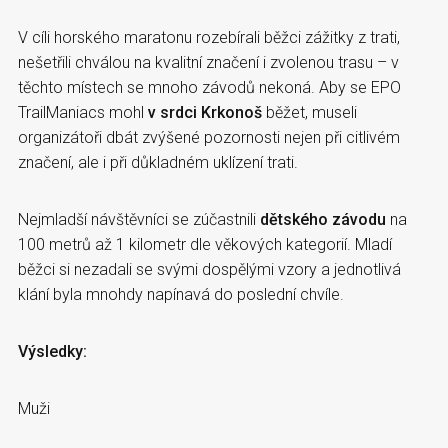
V cíli horského maratonu rozebírali běžci zážitky z trati,
nešetřili chválou na kvalitní značení i zvolenou trasu – v
těchto místech se mnoho závodů nekoná. Aby se EPO
TrailManiacs mohl
v srdci Krkonoš
běžet, museli
organizátoři dbát zvýšené pozornosti nejen při citlivém
značení, ale i při důkladném uklízení trati.
Nejmladší návštěvníci se zúčastnili
dětského závodu
na
100 metrů až 1 kilometr dle věkových kategorií. Mladí
běžci si nezadali se svými dospělými vzory a jednotlivá
klání byla mnohdy napínavá do poslední chvíle.
Výsledky:
Muži