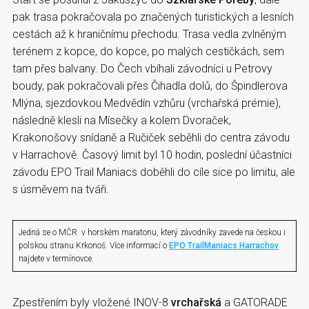
pak trasa pokračovala po značených turistických a lesních
cestách až k hraničnímu přechodu. Trasa vedla zvlněným
terénem z kopce, do kopce, po malých cestičkách, sem
tam přes balvany. Do Čech vbíhali závodníci u Petrovy
boudy, pak pokračovali přes Čihadla dolů, do Špindlerova
Mlýna, sjezdovkou Medvědín vzhůru (vrchařská prémie),
následně klesli na Mísečky a kolem Dvoraček,
Krakonošovy snídaně a Ručiček seběhli do centra závodu
v Harrachově. Časový limit byl 10 hodin, poslední účastníci
závodu EPO Trail Maniacs doběhli do cíle sice po limitu, ale
s úsměvem na tváři.
Jedná se o MČR v horském maratonu, který závodníky zavede na českou i
polskou stranu Krkonoš. Více informací o
EPO TrailManiacs Harrachov
najdete v termínovce.
Zpestřením byly vložené INOV-8
vrchařská
a GATORADE