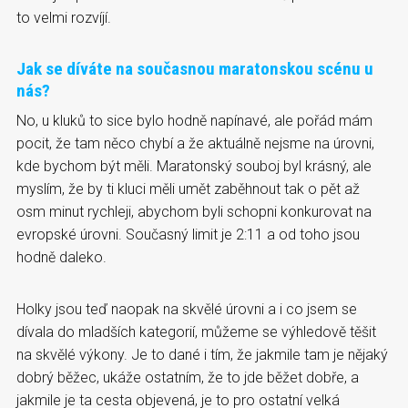
to velmi rozvíjí.
Jak se díváte na současnou maratonskou scénu u
nás?
No, u kluků to sice bylo hodně napínavé, ale pořád mám
pocit, že tam něco chybí a že aktuálně nejsme na úrovni,
kde bychom být měli. Maratonský souboj byl krásný, ale
myslím, že by ti kluci měli umět zaběhnout tak o pět až
osm minut rychleji, abychom byli schopni konkurovat na
evropské úrovni. Současný limit je 2:11 a od toho jsou
hodně daleko.
Holky jsou teď naopak na skvělé úrovni a i co jsem se
dívala do mladších kategorií, můžeme se výhledově těšit
na skvělé výkony. Je to dané i tím, že jakmile tam je nějaký
dobrý běžec, ukáže ostatním, že to jde běžet dobře, a
jakmile je ta cesta objevená, je to pro ostatní velká