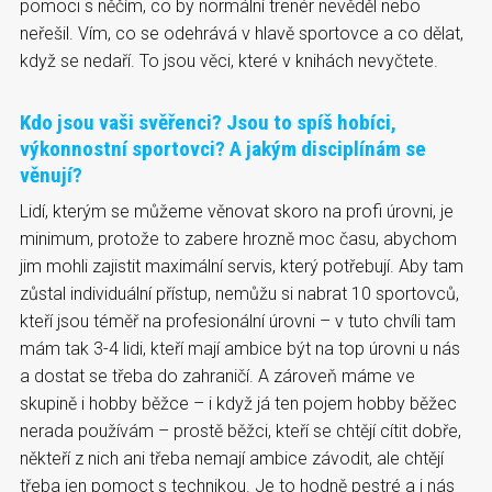
pomoci s něčím, co by normální trenér nevěděl nebo
neřešil. Vím, co se odehrává v hlavě sportovce a co dělat,
když se nedaří. To jsou věci, které v knihách nevyčtete.
Kdo jsou vaši svěřenci? Jsou to spíš hobíci,
výkonnostní sportovci? A jakým disciplínám se
věnují?
Lidí, kterým se můžeme věnovat skoro na profi úrovni, je
minimum, protože to zabere hrozně moc času, abychom
jim mohli zajistit maximální servis, který potřebují. Aby tam
zůstal individuální přístup, nemůžu si nabrat 10 sportovců,
kteří jsou téměř na profesionální úrovni – v tuto chvíli tam
mám tak 3-4 lidi, kteří mají ambice být na top úrovni u nás
a dostat se třeba do zahraničí. A zároveň máme ve
skupině i hobby běžce – i když já ten pojem hobby běžec
nerada používám – prostě běžci, kteří se chtějí cítit dobře,
někteří z nich ani třeba nemají ambice závodit, ale chtějí
třeba jen pomoct s technikou. Je to hodně pestré a i nás