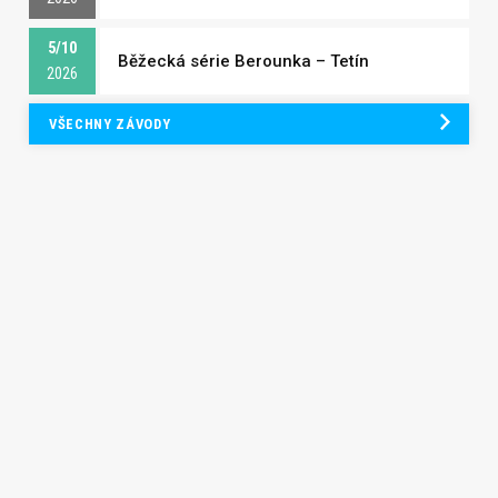
5/10
Běžecká série Berounka – Tetín
2026
VŠECHNY ZÁVODY