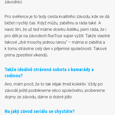
závodníci.
Pro svěřence je to tedy cesta kvalitního závodu, kde se dá
běžet i rychlý čas. Když můžu, zaběhnu si ráda také. A
navíc tím, že už teď máme dcerku Adélku, jsem ráda, že i
pro děti je na závodech RunTour super vyžití. Takže vlastně
takové „dvě mouchy jednou ranou“ – máma si zaběhá a
k tomu strávíme celý den v příjemné společnosti. Takové
prima zpestření víkendů.
Takže ideálně strávená sobota s kamarády a
rodinou?
Ano, mám pocit, že to tak nějak tmelí kolektiv. Vždy po
závodě ještě podnikneme něco společného, probereme
dojmy ze závodu, dáme si dobré jídlo.
Na jaký závod seriálu se chystáte?