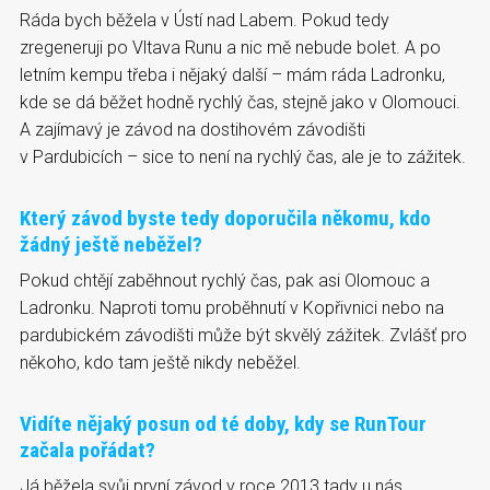
Ráda bych běžela v Ústí nad Labem. Pokud tedy
zregeneruji po Vltava Runu a nic mě nebude bolet. A po
letním kempu třeba i nějaký další – mám ráda Ladronku,
kde se dá běžet hodně rychlý čas, stejně jako v Olomouci.
A zajímavý je závod na dostihovém závodišti
v Pardubicích – sice to není na rychlý čas, ale je to zážitek.
Který závod byste tedy doporučila někomu, kdo
žádný ještě neběžel?
Pokud chtějí zaběhnout rychlý čas, pak asi Olomouc a
Ladronku. Naproti tomu proběhnutí v Kopřivnici nebo na
pardubickém závodišti může být skvělý zážitek. Zvlášť pro
někoho, kdo tam ještě nikdy neběžel.
Vidíte nějaký posun od té doby, kdy se RunTour
začala pořádat?
Já běžela svůj první závod v roce 2013 tady u nás