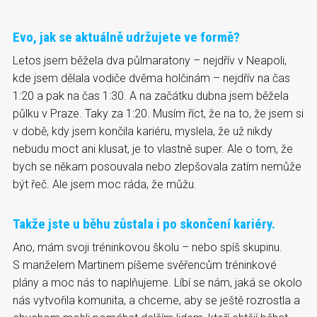
Evo, jak se aktuálně udržujete ve formě?
Letos jsem běžela dva půlmaratony – nejdřív v Neapoli,
kde jsem dělala vodiče dvěma holčinám – nejdřív na čas
1:20 a pak na čas 1:30. A na začátku dubna jsem běžela
půlku v Praze. Taky za 1:20. Musím říct, že na to, že jsem si
v době, kdy jsem končila kariéru, myslela, že už nikdy
nebudu moct ani klusat, je to vlastně super. Ale o tom, že
bych se někam posouvala nebo zlepšovala zatím nemůže
být řeč. Ale jsem moc ráda, že můžu.
Takže jste u běhu zůstala i po skončení kariéry.
Ano, mám svoji tréninkovou školu – nebo spíš skupinu.
S manželem Martinem píšeme svěřencům tréninkové
plány a moc nás to naplňujeme. Líbí se nám, jaká se okolo
nás vytvořila komunita, a chceme, aby se ještě rozrostla a