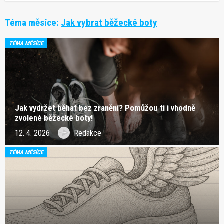
Téma měsíce:
Jak vybrat běžecké boty
TÉMA MĚSÍCE
Jak vydržet běhat bez zranění? Pomůžou ti i vhodně
zvolené běžecké boty!
12. 4. 2026
Redakce
TÉMA MĚSÍCE