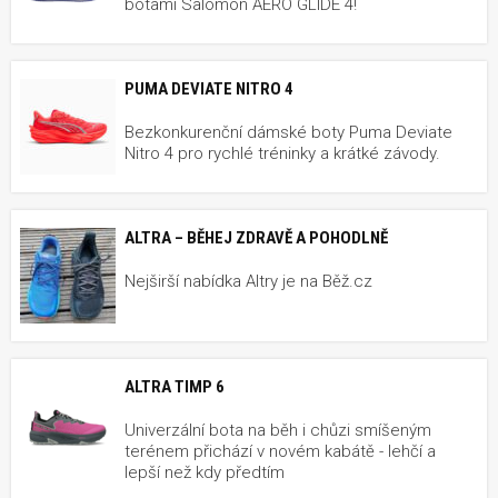
botami Salomon AERO GLIDE 4!
PUMA DEVIATE NITRO 4
Bezkonkurenční dámské boty Puma Deviate
Nitro 4 pro rychlé tréninky a krátké závody.
ALTRA – BĚHEJ ZDRAVĚ A POHODLNĚ
Nejširší nabídka Altry je na Běž.cz
ALTRA TIMP 6
Univerzální bota na běh i chůzi smíšeným
terénem přichází v novém kabátě - lehčí a
lepší než kdy předtím