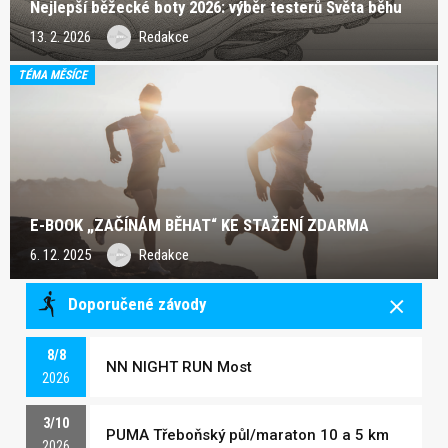
Nejlepší běžecké boty 2026: výběr testerů Světa běhu
13. 2. 2026
Redakce
TÉMA MĚSÍCE
E-BOOK „ZAČÍNÁM BĚHAT“ KE STAŽENÍ ZDARMA
6. 12. 2025
Redakce
Doporučené závody
8/8
NN NIGHT RUN Most
2026
3/10
PUMA Třeboňský půl/maraton 10 a 5 km
2026