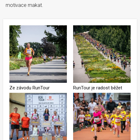
motivace makat.
Ze závodu RunTour
RunTour je radost běžet