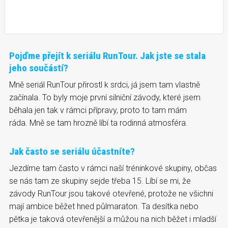
Pojďme přejít k seriálu RunTour. Jak jste se stala
jeho součástí?
Mně seriál RunTour přirostl k srdci, já jsem tam vlastně
začínala. To byly moje první silniční závody, které jsem
běhala jen tak v rámci přípravy, proto to tam mám
ráda. Mně se tam hrozně líbí ta rodinná atmosféra.
Jak často se seriálu účastníte?
Jezdíme tam často v rámci naší tréninkové skupiny, občas
se nás tam ze skupiny sejde třeba 15. Líbí se mi, že
závody RunTour jsou takové otevřené, protože ne všichni
mají ambice běžet hned půlmaraton. Ta desítka nebo
pětka je taková otevřenější a můžou na nich běžet i mladší