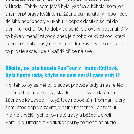
v Hradci. Tehdy jsem ještě byla lyžařka a běhala jsem jen
v rámci přípravy Kvůli tomu žádné půlmaratony nebo něco
delšího nepřipadaly v úvahu. Naopak desítka se mi do
tréninku hodila. Od té doby se seriál obrovsky posunul. Dřív
to bývaly menší závody, dnes je z toho velký závod, který
nabízí už i další trasy než jen desítku, závody pro děti a je
to prostě akce, kde si každý přijde na své.
Říkáte, že jste běžela RunTour v Hradci Králové.
Byla byste ráda, kdyby se sem seriál zase vrátil?
No, tak to by za mě bylo super, protože tady u nás je těch
možností relativně dost, skvělé podmínky a vlastně tu
žádný velký závod – když tedy nepočítám Ironman, který
sem letos poprvé zavítá, vlastně nemáme. Zázemí tu
máme skvělé, rychlé rovinaté trasy a běžce z okolí
Pardubic, Hradce a Podkrkonoší by to třeba nalákalo.