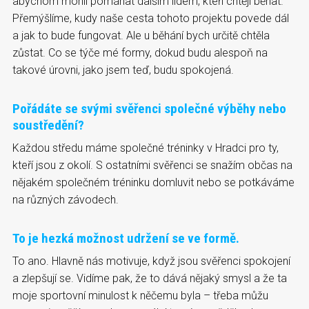
abychom mohli pomáhat dalším lidem, kteří chtějí běhat.
Přemýšlíme, kudy naše cesta tohoto projektu povede dál
a jak to bude fungovat. Ale u běhání bych určitě chtěla
zůstat. Co se týče mé formy, dokud budu alespoň na
takové úrovni, jako jsem teď, budu spokojená.
Pořádáte se svými svěřenci společné výběhy nebo
soustředění?
Každou středu máme společné tréninky v Hradci pro ty,
kteří jsou z okolí. S ostatními svěřenci se snažím občas na
nějakém společném tréninku domluvit nebo se potkáváme
na různých závodech.
To je hezká možnost udržení se ve formě.
To ano. Hlavně nás motivuje, když jsou svěřenci spokojení
a zlepšují se. Vidíme pak, že to dává nějaký smysl a že ta
moje sportovní minulost k něčemu byla – třeba můžu