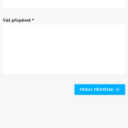
Váš příspěvek *
PŘIDAT PŘÍSPĚVEK