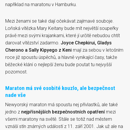
například na maratonu v Hamburku.
Mezi ženami se také dají očekávat zajímavé souboje.
Loňská vítězka Mary Keitany bude mít největší soupeřky
právě mezi svými krajankami, které jí určitě nebudou chtít
darovat vítězství zadarmo.
Joyce Chepkirui, Gladys
Cherono a Sally Kipyego z Keni
mají za sebou v letošním
roce již spoustu úspěchů, a hlavně vynikající časy, takže
běžecké klání o nejlepší ženu bude poutat tu nejvyšší
pozornost.
Maraton má své osobité kouzlo, ale bezpečnost
nade vše
Newyorský maraton má spoustu nej přívlastků, ale také
jedno z
nejpřísnějších bezpečnostních opatření
mezi
všemi maratony na světě. Stále se totiž nad městem
vznáší stín známých událostí z 11. září 2001. Jak už ale na