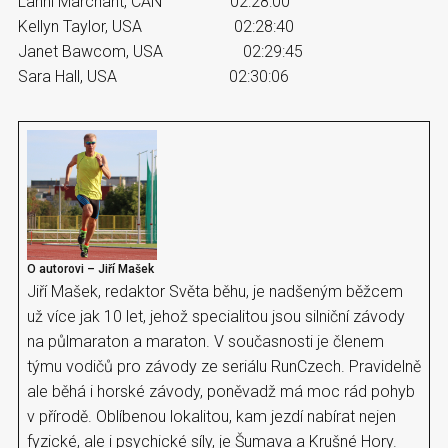
Lanni Marchant, CAN 02:28:00
Kellyn Taylor, USA 02:28:40
Janet Bawcom, USA 02:29:45
Sara Hall, USA 02:30:06
O autorovi – Jiří Mašek
Jiří Mašek, redaktor Světa běhu, je nadšeným běžcem
už více jak 10 let, jehož specialitou jsou silniční závody
na půlmaraton a maraton. V současnosti je členem
týmu vodičů pro závody ze seriálu RunCzech. Pravidelně
ale běhá i horské závody, poněvadž má moc rád pohyb
v přírodě. Oblíbenou lokalitou, kam jezdí nabírat nejen
fyzické, ale i psychické síly, je Šumava a Krušné Hory.