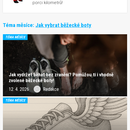
porci kilometrů!
Téma měsíce:
Jak vybrat běžecké boty
TÉMA MĚSÍCE
Jak vydržet běhat bez zranění? Pomůžou ti i vhodně
zvolené běžecké boty!
12. 4. 2026
Redakce
TÉMA MĚSÍCE