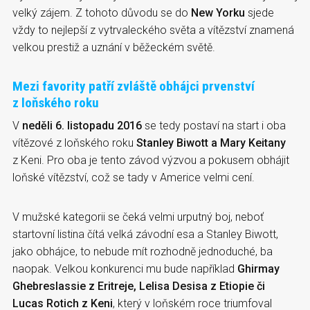
velký zájem. Z tohoto důvodu se do
New Yorku
sjede
vždy to nejlepší z vytrvaleckého světa a vítězství znamená
velkou prestiž a uznání v běžeckém světě.
Mezi favority patří zvláště obhájci prvenství
z loňského roku
V
neděli 6. listopadu
2016
se tedy postaví na start i oba
vítězové z loňského roku
Stanley Biwott a Mary Keitany
z Keni. Pro oba je tento závod výzvou a pokusem obhájit
loňské vítězství, což se tady v Americe velmi cení.
V mužské kategorii se čeká velmi urputný boj, neboť
startovní listina čítá velká závodní esa a Stanley Biwott,
jako obhájce, to nebude mít rozhodně jednoduché, ba
naopak. Velkou konkurenci mu bude například
Ghirmay
Ghebreslassie z Eritreje, Lelisa Desisa z Etiopie či
Lucas Rotich z Keni
, který v loňském roce triumfoval