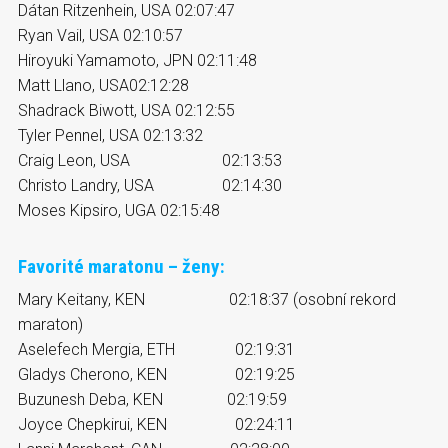
Dátan Ritzenhein, USA 02:07:47
Ryan Vail, USA 02:10:57
Hiroyuki Yamamoto, JPN 02:11:48
Matt Llano, USA02:12:28
Shadrack Biwott, USA 02:12:55
Tyler Pennel, USA 02:13:32
Craig Leon, USA 02:13:53
Christo Landry, USA 02:14:30
Moses Kipsiro, UGA 02:15:48
Favorité maratonu – ženy:
Mary Keitany, KEN 02:18:37 (osobní rekord
maraton)
Aselefech Mergia, ETH 02:19:31
Gladys Cherono, KEN 02:19:25
Buzunesh Deba, KEN 02:19:59
Joyce Chepkirui, KEN 02:24:11