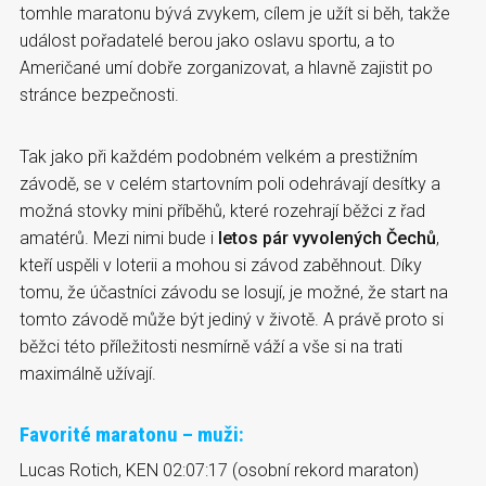
tomhle maratonu bývá zvykem, cílem je užít si běh, takže
událost pořadatelé berou jako oslavu sportu, a to
Američané umí dobře zorganizovat, a hlavně zajistit po
stránce bezpečnosti.
Tak jako při každém podobném velkém a prestižním
závodě, se v celém startovním poli odehrávají desítky a
možná stovky mini příběhů, které rozehrají běžci z řad
amatérů. Mezi nimi bude i
letos pár vyvolených Čechů
,
kteří uspěli v loterii a mohou si závod zaběhnout. Díky
tomu, že účastníci závodu se losují, je možné, že start na
tomto závodě může být jediný v životě. A právě proto si
běžci této příležitosti nesmírně váží a vše si na trati
maximálně užívají.
Favorité maratonu – muži:
Lucas Rotich, KEN 02:07:17 (osobní rekord maraton)