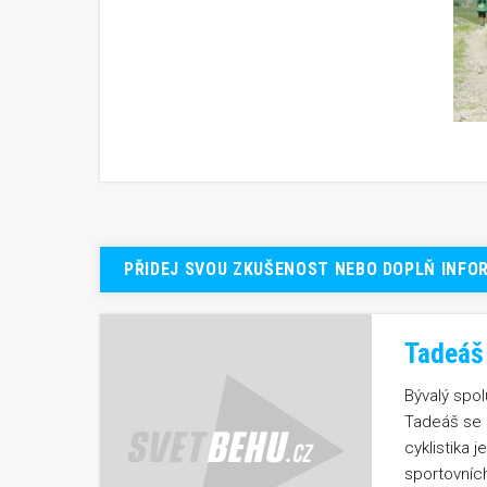
PŘIDEJ SVOU ZKUŠENOST NEBO DOPLŇ INFO
Tadeáš 
Bývalý spo
Tadeáš se k 
cyklistika 
sportovních