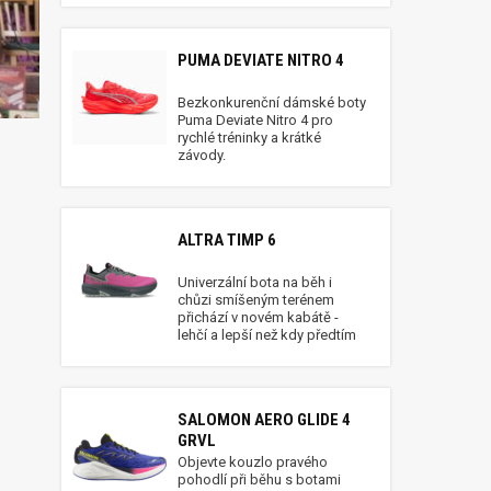
PUMA DEVIATE NITRO 4
Bezkonkurenční dámské boty
Puma Deviate Nitro 4 pro
rychlé tréninky a krátké
závody.
ALTRA TIMP 6
Univerzální bota na běh i
chůzi smíšeným terénem
přichází v novém kabátě -
lehčí a lepší než kdy předtím
SALOMON AERO GLIDE 4
GRVL
Objevte kouzlo pravého
pohodlí při běhu s botami