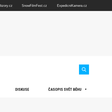
Obzory.cz
SnowFilmFest.cz
ExpedicniKamera.cz
DISKUSE
ČASOPIS SVĚT BĚHU