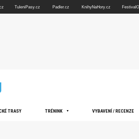
cz
TuleniPasy.cz
Padler.cz
KnihyNaHory.cz
Festival
CKÉ TRASY
TRÉNINK
VYBAVENÍ / RECENZE