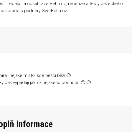
osti: redakci a obsah SvetBehu.cz, recenze a testy běžeckého
spolupráce s partnery SvetBehu.cz
írali nějaké místo, kde běžci běží 🙂
tky pak vypadají jako z nějakého pochodu 🙂 🙂
doplň informace