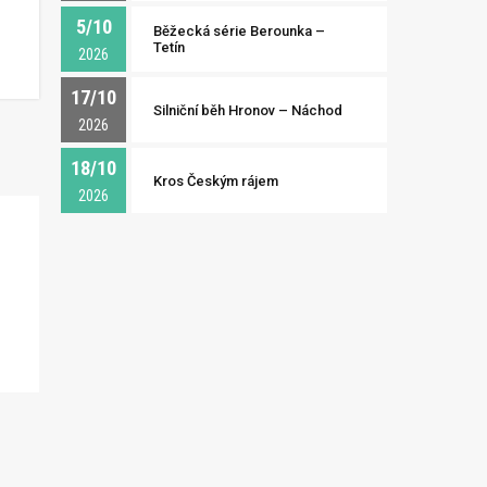
5/10
Běžecká série Berounka –
Tetín
2026
17/10
Silniční běh Hronov – Náchod
2026
18/10
Kros Českým rájem
2026