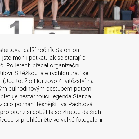
startoval další ročník Salomon
ste mohli potkat, jak se starají o
č. Po letech předal organizační
ovi. S těžkou, ale rychlou tratí se
(Jde totiž o Honzovo 4. vítězství na
celým půlhodinovým odstupem potom
ompletuje nestárnoucí legenda Standa
ici o poznání těsnější, Iva Pachtová
 pro bronz si doběhla se ztrátou dalších
odu si prohlédněte ve velké fotogalerii