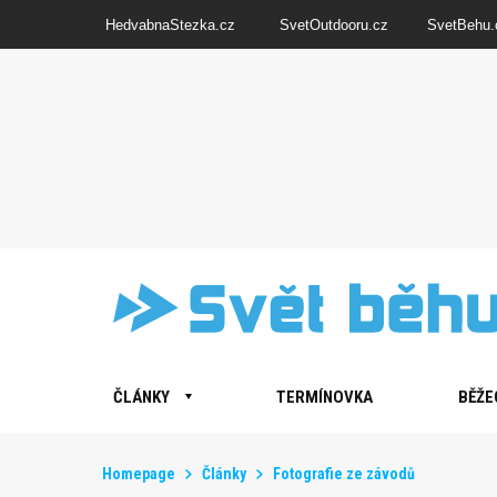
HedvabnaStezka.cz
SvetOutdooru.cz
SvetBehu.
ČLÁNKY
TERMÍNOVKA
BĚŽE
Homepage
Články
Fotografie ze závodů