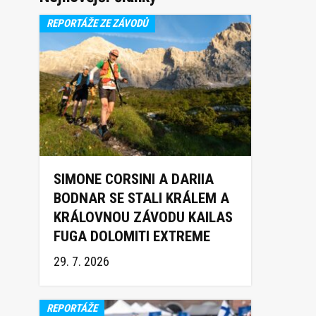
REPORTÁŽE ZE ZÁVODŮ
SIMONE CORSINI A DARIIA
BODNAR SE STALI KRÁLEM A
KRÁLOVNOU ZÁVODU KAILAS
FUGA DOLOMITI EXTREME
TRAIL 2026
29. 7. 2026
REPORTÁŽE