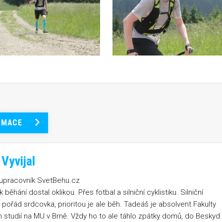
RMACE
Vyvijal
lupracovník SvetBehu.cz
běhání dostal oklikou. Přes fotbal a silniční cyklistiku. Silniční
je pořád srdcovka, prioritou je ale běh. Tadeáš je absolvent Fakulty
 studií na MU v Brně. Vždy ho to ale táhlo zpátky domů, do Beskyd.