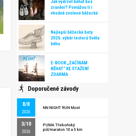
Jak vydržet běhat bez
zranění? Pomůžou ti i
vhodně zvolené běžecké
boty!
Nejlepší běžecké boty
2026: výběr testerů Světa
běhu
E-BOOK „ZAČÍNÁM
BĚHAT“ KE STAŽENÍ
ZDARMA
Doporučené závody
8/8
NN NIGHT RUN Most
2026
3/10
PUMA Třeboňský
půl/maraton 10 a 5 km
2026