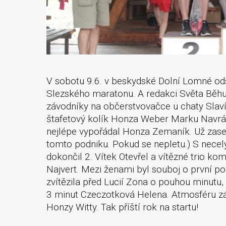
V sobotu 9.6. v beskydské Dolní Lomné od
Slezského maratonu. A redakci Světa Běhu j
závodníky na občerstvovačce u chaty Slaví
štafetový kolík Honza Weber Marku Navrátil
nejlépe vypořádal Honza Zemaník. Už zase. 
tomto podniku. Pokud se nepletu.) S ne
dokončil 2. Vítek Otevřel a vítězné trio k
Najvert. Mezi ženami byl souboj o první poz
zvítězila před Lucií Zona o pouhou minutu,
3 minut Czeczotková Helena. Atmosféru záv
Honzy Witty. Tak příští rok na startu!