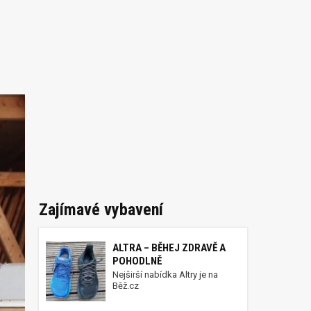
Zajímavé vybavení
ALTRA – BĚHEJ ZDRAVĚ A
POHODLNĚ
Nejširší nabídka Altry je na
Běž.cz