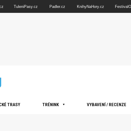
cz
TuleniPasy.cz
Padler.cz
KnihyNaHory.cz
Festival
CKÉ TRASY
TRÉNINK
VYBAVENÍ / RECENZE