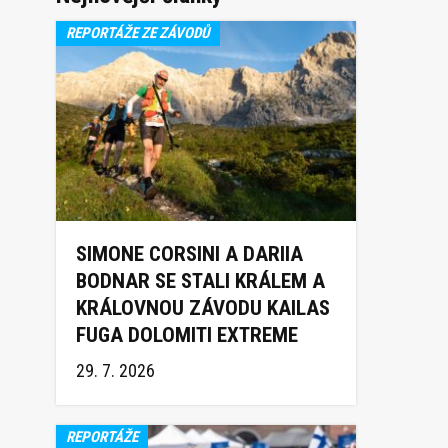
REPORTÁŽE ZE ZÁVODŮ
SIMONE CORSINI A DARIIA
BODNAR SE STALI KRÁLEM A
KRÁLOVNOU ZÁVODU KAILAS
FUGA DOLOMITI EXTREME
TRAIL 2026
29. 7. 2026
REPORTÁŽE