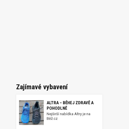
Zajímavé vybavení
ALTRA – BĚHEJ ZDRAVĚ A
POHODLNĚ
Nejširší nabídka Altry je na
Běž.cz