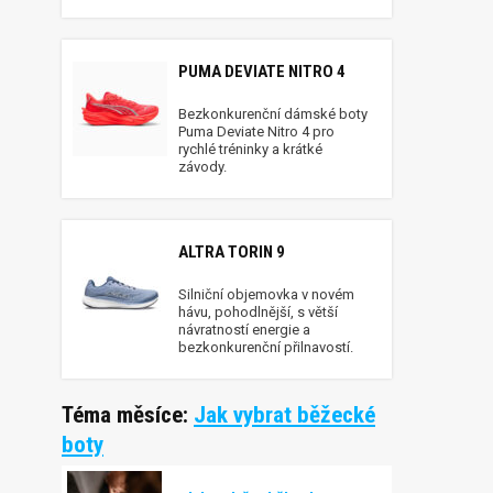
PUMA DEVIATE NITRO 4
Bezkonkurenční dámské boty
Puma Deviate Nitro 4 pro
rychlé tréninky a krátké
závody.
ALTRA TORIN 9
Silniční objemovka v novém
hávu, pohodlnější, s větší
návratností energie a
bezkonkurenční přilnavostí.
Téma měsíce:
Jak vybrat běžecké
boty