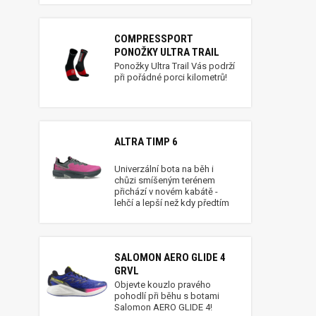
COMPRESSPORT
PONOŽKY ULTRA TRAIL
Ponožky Ultra Trail Vás podrží
při pořádné porci kilometrů!
ALTRA TIMP 6
Univerzální bota na běh i
chůzi smíšeným terénem
přichází v novém kabátě -
lehčí a lepší než kdy předtím
SALOMON AERO GLIDE 4
GRVL
Objevte kouzlo pravého
pohodlí při běhu s botami
Salomon AERO GLIDE 4!