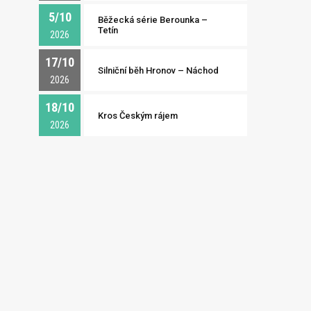
5/10
Běžecká série Berounka –
Tetín
2026
17/10
Silniční běh Hronov – Náchod
2026
18/10
Kros Českým rájem
2026