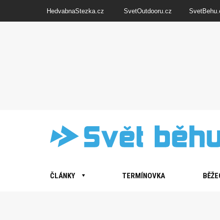
HedvabnaStezka.cz
SvetOutdooru.cz
SvetBehu.
ČLÁNKY
TERMÍNOVKA
BĚŽE