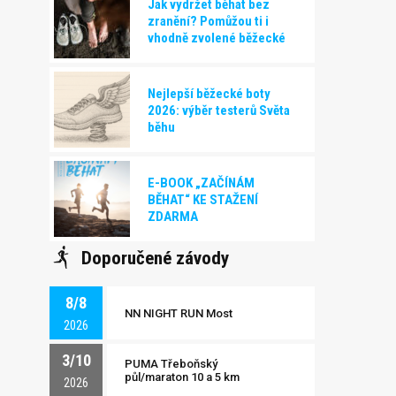
Jak vydržet běhat bez
zranění? Pomůžou ti i
vhodně zvolené běžecké
boty!
Nejlepší běžecké boty
2026: výběr testerů Světa
běhu
E-BOOK „ZAČÍNÁM
BĚHAT“ KE STAŽENÍ
ZDARMA
Doporučené závody
8/8
NN NIGHT RUN Most
2026
3/10
PUMA Třeboňský
půl/maraton 10 a 5 km
2026