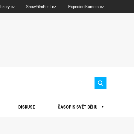
Obzory.cz
SnowFilmFest.cz
ExpedicniKamera.cz
DISKUSE
ČASOPIS SVĚT BĚHU