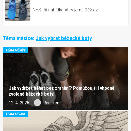
Nejširší nabídka Altry je na Běž.cz
Téma měsíce:
Jak vybrat běžecké boty
TÉMA MĚSÍCE
Jak vydržet běhat bez zranění? Pomůžou ti i vhodně
zvolené běžecké boty!
12. 4. 2026
Redakce
TÉMA MĚSÍCE