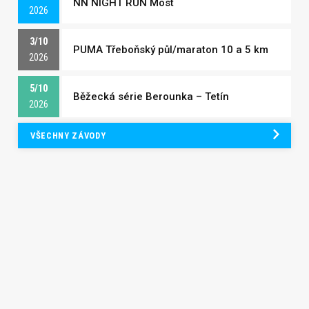
NN NIGHT RUN Most
2026
3/10
PUMA Třeboňský půl/maraton 10 a 5 km
2026
5/10
Běžecká série Berounka – Tetín
2026
VŠECHNY ZÁVODY