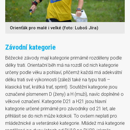
Orienťák pro malé i velké (foto: Luboš Jíra)
Závodní kategorie
Běžecké závody mají kategorie primárně rozděleny podle
délky trati. Orientační běh má na rozdíl od nich kategorie
určeny podle věku a pohlaví, přičemž každá má adekvátní
délku trati své výkonnosti (záleží také na typu trati –
klasická trať, krátká trať, sprint). Soutěžní kategorie jsou
označené písmenem D (ženy) a H (muži), navíc doplněné o
věkové označení. Kategorie D21 a H21 jsou hlavní
kategorie určené primárně pro závodníky od 21 let, ale
přihlásit se do nich může kdokoli. To ovšem neplatí pro
mládežnické a veteránské kategorie. Mládež má kategorie