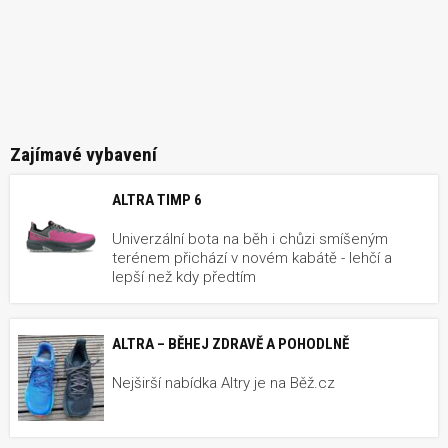
Zajímavé vybavení
ALTRA TIMP 6
Univerzální bota na běh i chůzi smíšeným
terénem přichází v novém kabátě - lehčí a
lepší než kdy předtím
ALTRA – BĚHEJ ZDRAVĚ A POHODLNĚ
Nejširší nabídka Altry je na Běž.cz