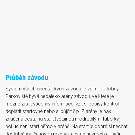
Průběh závodu
Systém všech orienťáckých závodů je velmi podobný.
Parkoviště bývá nedaleko arény závodu, ve které je
možné zjistit všechny informace, vzít si popisy kontrol,
doplatit startovné nebo si půjčit čip. Z arény je pak
značena cesta na start (většinou modrobílými fáborky),
pokud není start přímo v aréně. Na start je dobré si nechat
dostatečnou časovou rezervu, abyste nezmeškali svůj