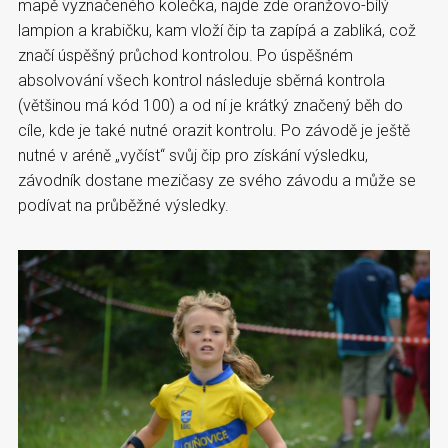
mapě vyznačeného kolečka, najde zde oranžovo-bílý
lampion a krabičku, kam vloží čip ta zapípá a zabliká, což
značí úspěšný průchod kontrolou. Po úspěšném
absolvování všech kontrol následuje sběrná kontrola
(většinou má kód 100) a od ní je krátký značený běh do
cíle, kde je také nutné orazit kontrolu. Po závodě je ještě
nutné v aréně „vyčíst“ svůj čip pro získání výsledku,
závodník dostane mezičasy ze svého závodu a může se
podívat na průběžné výsledky.