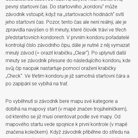
pevný startovní čas. Do startovního „koridoru“ může
závodník vstoupit, když na „startovacích hodinách“ svítí
jeho startovní čas. Pozor, tento čas ale není reálný, ale je
zpravidla navýšen o tři minuty, které člověk tráví ve třech
předstartovních koridorech. V prvním koridoru pořadatelé
kontrolují číslo závodního čipu, dále je nutné z něj vymazat
minulý závod (= orazit krabičku „Clear“). Po uplynutí další
minuty se závodník přesune do následujícího koridoru, kde
svůj čip naopak nastartuje pomocí oražení krabičky
„Check“. Ve třetím koridoru je již samotná startovní čára a
po zapípání se vybíhá na trať.
Po vyběhnutí si závodník bere mapu své kategorie a
dobíhá na mapový start (v mapě značen trojúhelníčkem),
od kterého se již musí orientovat podle své mapy. Od
mapového startu vede spojnice k první kontrole (v mapě
značena kolečkem). Když závodník přiběhne do středu na