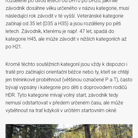
rozdělené po dvou letech od DH10 po DH20, jakmile
závodník dosáhne věku určeného v názvu kategorie, musí
následující rok závodit v té vyšší. Veteránské kategorie
začínají od 35 let (D35 a H35) a jsou rozděleny po pěti
letech. Závodník, kterému je např. 47 let, spadá do
kategorie H45, ale může závodit v nižších kategoriích až
po H21.
Kromě těchto soutěžních kategorií jsou vždy k dispozici i
tratě pro začínající orientační běžce nebo ty, kteří se chtějí
jen tréninkově proběhnout (většinou označené P a T), často
bývají vypsány i kategorie pro děti s doprovodem rodičů
HDR. Tyto kategorie mívají volný start, závodník tedy
nemusí odstartovat v předem určeném času, ale může
vyběhnout na trať kdykoli v určitém startovním okně.