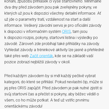
konání, způsobu přihlášek či výše startovného. Minimálně
dva dny před závodem jsou pak zveřejněny pokyny, ve
kterých už jsou k dispozici všechny detailní informace. Ať
už jde o parametry tratí, vzdálenost na start a další
informace. Veškerý závodní servis je pro oficiální závody
k dispozici v informačním systém
ORIS
, tam jsou
k dispozici rozpis, pokyny, startovní listina i výsledky po
závodě. Zároveň zde probíhají také přihlášky na závody.
Vyhledat závody a tréninkové aktivity lze jasně a přehledně
také přes web
Začít orienťák
, kde se na základě vaší
pozice zobrazí nejbližší závody v okolí.
Před každým závodem by si měl každý pečlivě vybrat
kategorii, do které se přihlásí. Pokud nevlastní čip, může si
jej přes ORIS zapůjčit. Před závodem je pak nutné zjistit si
svůj startovní čas a přečíst si pokyny, aby běžec věděl o
všem, co ho může potkat. A teď už vstříc prvnímu
orienťáckému závodu!