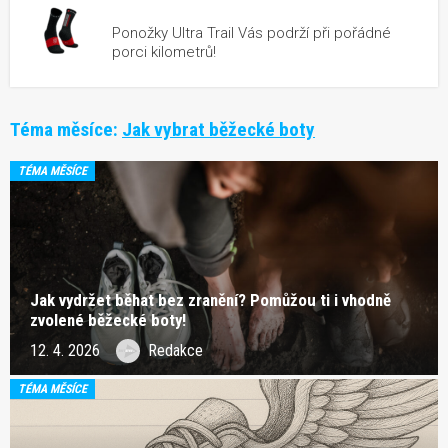
Ponožky Ultra Trail Vás podrží při pořádné
porci kilometrů!
Téma měsíce:
Jak vybrat běžecké boty
TÉMA MĚSÍCE
Jak vydržet běhat bez zranění? Pomůžou ti i vhodně
zvolené běžecké boty!
12. 4. 2026
Redakce
TÉMA MĚSÍCE