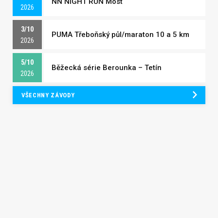
NN NIGHT RUN Most
2026
3/10
PUMA Třeboňský půl/maraton 10 a 5 km
2026
5/10
Běžecká série Berounka – Tetín
2026
VŠECHNY ZÁVODY