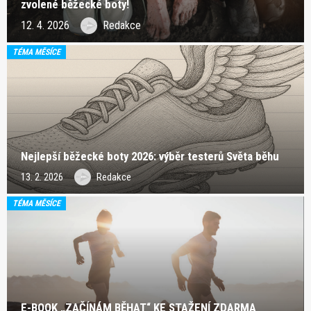
zvolené běžecké boty!
12. 4. 2026
Redakce
TÉMA MĚSÍCE
Nejlepší běžecké boty 2026: výběr testerů Světa běhu
13. 2. 2026
Redakce
TÉMA MĚSÍCE
E-BOOK „ZAČÍNÁM BĚHAT“ KE STAŽENÍ ZDARMA