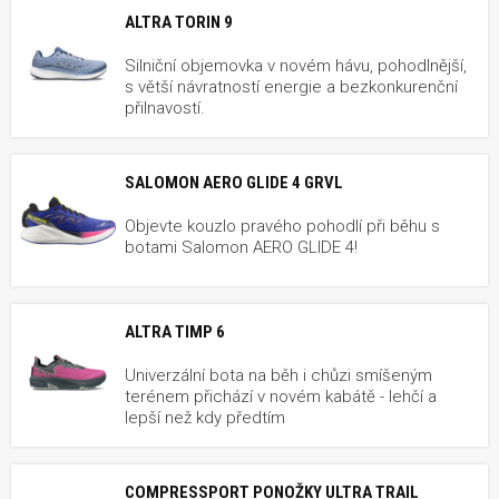
ALTRA TORIN 9
Silniční objemovka v novém hávu, pohodlnější,
s větší návratností energie a bezkonkurenční
přilnavostí.
SALOMON AERO GLIDE 4 GRVL
Objevte kouzlo pravého pohodlí při běhu s
botami Salomon AERO GLIDE 4!
ALTRA TIMP 6
Univerzální bota na běh i chůzi smíšeným
terénem přichází v novém kabátě - lehčí a
lepší než kdy předtím
COMPRESSPORT PONOŽKY ULTRA TRAIL