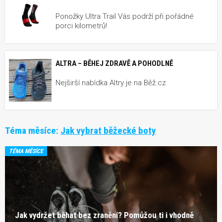
Ponožky Ultra Trail Vás podrží při pořádné
porci kilometrů!
ALTRA – BĚHEJ ZDRAVĚ A POHODLNĚ
Nejširší nabídka Altry je na Běž.cz
Téma měsíce:
Jak vybrat běžecké boty
TÉMA MĚSÍCE
Jak vydržet běhat bez zranění? Pomůžou ti i vhodně