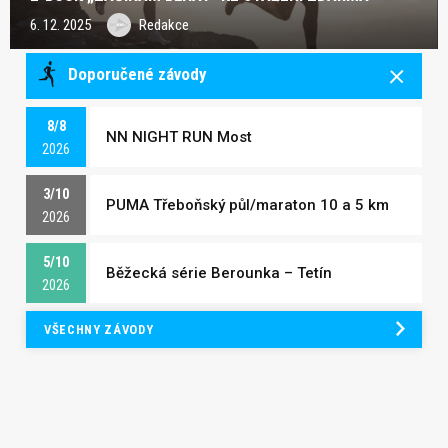
6. 12. 2025
Redakce
Doporučené závody
8/8
NN NIGHT RUN Most
2026
3/10
PUMA Třeboňský půl/maraton 10 a 5 km
2026
5/10
Běžecká série Berounka – Tetín
2026
VŠECHNY ZÁVODY