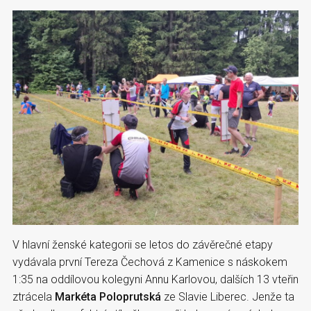
V hlavní ženské kategorii se letos do závěrečné etapy
vydávala první Tereza Čechová z Kamenice s náskokem
1:35 na oddílovou kolegyni Annu Karlovou, dalších 13 vteřin
ztrácela
Markéta Poloprutská
ze Slavie Liberec. Jenže ta