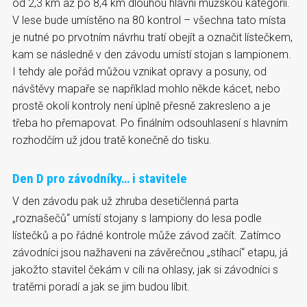
od 2,3 km až po 8,4 km dlouhou hlavní mužskou kategorii.
V lese bude umístěno na 80 kontrol – všechna tato místa
je nutné po prvotním návrhu tratí obejít a označit lístečkem,
kam se následně v den závodu umístí stojan s lampionem.
I tehdy ale pořád můžou vznikat opravy a posuny, od
návštěvy mapaře se například mohlo někde kácet, nebo
prostě okolí kontroly není úplně přesně zakresleno a je
třeba ho přemapovat. Po finálním odsouhlasení s hlavním
rozhodčím už jdou tratě konečně do tisku.
Den D pro závodníky… i stavitele
V den závodu pak už zhruba desetičlenná parta
„roznašečů“ umístí stojany s lampiony do lesa podle
lístečků a po řádné kontrole může závod začít. Zatímco
závodníci jsou nažhaveni na závěrečnou „stíhací“ etapu, já
jakožto stavitel čekám v cíli na ohlasy, jak si závodníci s
tratěmi poradí a jak se jim budou líbit.