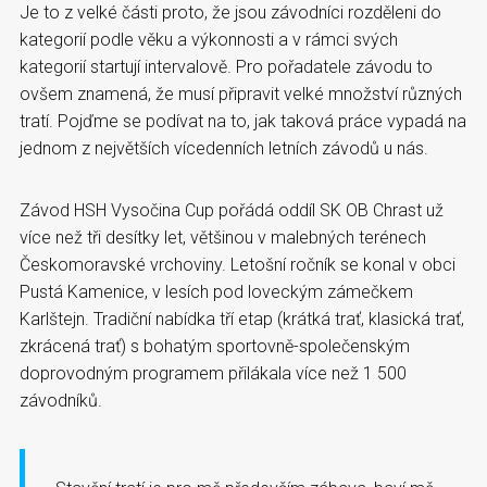
Je to z velké části proto, že jsou závodníci rozděleni do
kategorií podle věku a výkonnosti a v rámci svých
kategorií startují intervalově. Pro pořadatele závodu to
ovšem znamená, že musí připravit velké množství různých
tratí. Pojďme se podívat na to, jak taková práce vypadá na
jednom z největších vícedenních letních závodů u nás.
Závod HSH Vysočina Cup pořádá oddíl SK OB Chrast už
více než tři desítky let, většinou v malebných terénech
Českomoravské vrchoviny. Letošní ročník se konal v obci
Pustá Kamenice, v lesích pod loveckým zámečkem
Karlštejn. Tradiční nabídka tří etap (krátká trať, klasická trať,
zkrácená trať) s bohatým sportovně-společenským
doprovodným programem přilákala více než 1 500
závodníků.