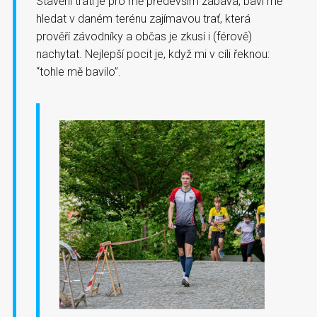
Stavění tratí je pro mě především zábava, baví mě
hledat v daném terénu zajímavou trať, která
prověří závodníky a občas je zkusí i (férově)
nachytat. Nejlepší pocit je, když mi v cíli řeknou:
“tohle mě bavilo”.