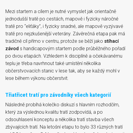
Mezi startem a cílem je nutné vymyslet jak orientačně
jednodušší tratě po cestách, mapově i fyzicky náročné
tratě pro “eliťáky”, i fyzicky snadné, ale mapově vyzývavé
tratě pro nejzkušenější veterány. Závěrečná etapa pak má
tradičně cíl přímo v centru, protože se běží jako
stíhací
závod
s handicapovým startem podle průběžného pořadí
po dvou etapách. Vzhledem k disciplíně a očekávanému
teplu je třeba navrhnout také umístění několika
občerstvovacích stanic v lese tak, aby se každý mohl v
lese během výkonu občerstvit.
Třiatřicet tratí pro závodníky všech kategorií
Následně probíhá kolečko diskuzí s hlavním rozhodčím,
který za výslednou kvalitu tratí zodpovídá, a po
odsouhlasení konceptu a několika tratí stavba všech
zbývajících tratí. Na letošní etapu to bylo 33 různých tratí