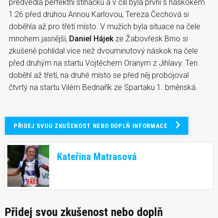
předvedla perfektní stíhačku a v cíli byla první s náskokem
1:26 před druhou Annou Karlovou, Tereza Čechová si
doběhla až pro třetí místo. V mužích byla situace na čele
mnohem jasnější,
Daniel Hájek
ze Žabovřesk Brno si
zkušeně pohlídal více než dvouminutový náskok na čele
před druhým na startu Vojtěchem Oranym z Jihlavy. Ten
doběhl až třetí, na druhé místo se před něj probojoval
čtvrtý na startu Vilém Bednařík ze Spartaku 1. brněnská.
PŘIDEJ SVOU ZKUŠENOST NEBO DOPLŇ INFORMACE
Kateřina Matrasová
Přidej svou zkušenost nebo doplň