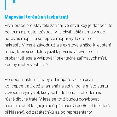
Mapování terénů a stavba tratí
První práce pro stavitele začínají ve chvíli, kdy je dohodnuté
centrum a prostor závodu. V tu chvíli ještě nemá v ruce
hotovou mapu, tu se teprve mapař vydá do terénu
nakreslit. V místě závodu už ale existovala několik let stará
mapa, kterou se dalo využít k první návštěvě terénu,
proběhnutí lesa a vytipování orientačně zajímavých míst,
kde by mohly vést tratě.
Po dodání aktuální mapy od mapaře vzniká první
koncepce tratí, což znamená nalézt vhodné místo startu
závodu a vymyslet, kudy se bude běhat s ohledem na
různě dlouhé tratě. V lese se totiž budou pohybovat
účastníci od 3 let (nejmladší přihlášený) do 86 let (nejstarší
přihlášený), od začátečníků až po reprezentanty.