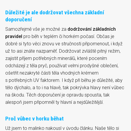
Důležité je ale dodržovat všechna základní
doporučení
Samozřejmě vše je možné za
dodržování základních
pravidel
pro běh v teplém či horkém počasí. Občas je
dobré si tyto věci znovu ve stručnosti připomenout, i když
už to asi znáte nazpaměť. Dodržovat zvláště pitný režim,
zajistit příjem potřebných minerálů, které pocením
odcházejí z těla pryč, používat velmi prodyšné oblečení,
ošetřit nezakryté části těla vhodných krémem
s potřebných UV faktorem. I když při běhu je důležité, aby
tělo dýchalo, a to i na hlavě, tak pokrývka hlavy není vůbec
na škodu. Těch doporučení je opravdu spousta, tak
alespoň jsem připomněl ty hlavní a nejdůležitější.
Proč vůbec v horku běhat
Už jsem to malinko nakousl v úvodu článku. Naše tělo si