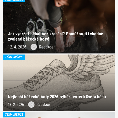
Jak vydržet běhat bez zranění? Pomůžou ti i vhodně
zvolené běžecké boty!
12. 4. 2026
Redakce
TÉMA MĚSÍCE
Nejlepší běžecké boty 2026: výběr testerů Světa běhu
13. 2. 2026
Redakce
TÉMA MĚSÍCE