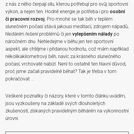
z nás z něho čerpají sílu, kterou potřebují pro svůj sportovní
výkon, a nejen ten. Hodně energie je potřeba i pro
osobní
či pracovní rozvoj
. Pro mnohé se tak běh v teplém
slunečném počasí stává jakousi meditací, zdrojem nápadů,
hledáním řešení problémů či jen
vylepšením nálady
po
náročném dnu. Nehledejme v běhu jen ten sportovní
aspekt, ale chtějme i přidanou hodnotu, což mám například
několikakilometrový běh, navíc za krásného slunečného
počasí, vrchovatě nabízí. Není to ostatně ten hlavní důvod,
proč jsme začali pravidelně běhat? Tak je třeba v tom
pokračovat …
Veškeré poznatky či názory, které v tomto článku uvádím,
jsou vyzkoušeny na základě svých dlouholetých
zkušeností, získaných pravidelným běháním na výkonnostní
úrovni.