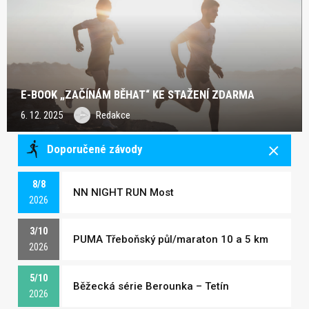
E-BOOK „ZAČÍNÁM BĚHAT“ KE STAŽENÍ ZDARMA
6. 12. 2025
Redakce
Doporučené závody
8/8
NN NIGHT RUN Most
2026
3/10
PUMA Třeboňský půl/maraton 10 a 5 km
2026
5/10
Běžecká série Berounka – Tetín
2026