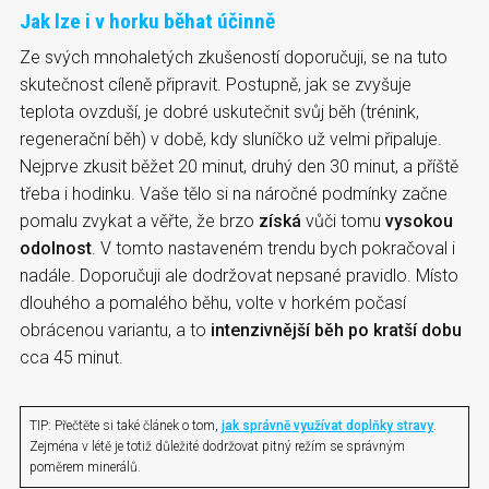
Jak lze i v horku běhat účinně
Ze svých mnohaletých zkušeností doporučuji, se na tuto
skutečnost cíleně připravit. Postupně, jak se zvyšuje
teplota ovzduší, je dobré uskutečnit svůj běh (trénink,
regenerační běh) v době, kdy sluníčko už velmi připaluje.
Nejprve zkusit běžet 20 minut, druhý den 30 minut, a příště
třeba i hodinku. Vaše tělo si na náročné podmínky začne
pomalu zvykat a věřte, že brzo
získá
vůči tomu
vysokou
odolnost
. V tomto nastaveném trendu bych pokračoval i
nadále. Doporučuji ale dodržovat nepsané pravidlo. Místo
dlouhého a pomalého běhu, volte v horkém počasí
obrácenou variantu, a to
intenzivnější běh po kratší dobu
cca 45 minut.
TIP: Přečtěte si také článek o tom,
jak správně využívat doplňky stravy
.
Zejména v létě je totiž důležité dodržovat pitný režím se správným
poměrem minerálů.