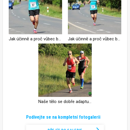
Jak účinně a proč vůbec běhat v parném létě
Jak účinně a proč vůbec běhat v parném létu
Naše tělo se dobře adaptuje
Podívejte se na kompletní fotogalerii