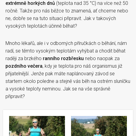
extrémně horkých dnů
(teplota nad 35 °C) na více než 50
ročně. Takže pro nás běžce to znamená, ať chceme nebo
ne, dobře se na tuto situaci připravit. Jak v takových
vysokých teplotách účinně běhat?
Mnoho lékařů, ale i v odborných příručkách o běhání, nám
radí, se těmto vysokým teplotám vyhýbat a chodit běhat
raději za brzkého
ranního rozbřesku
nebo naopak za
pozdního večera
, kdy je teplota pro náš organismus již
přijatelnější. Jenže pak máte naplánovaný závod se
startem okolo poledne a stejně vás běh na ostrém sluníčku
a vysoké teploty neminou. Jak se na vše správně
připravit?