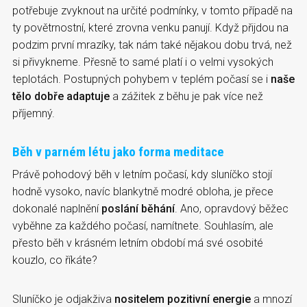
potřebuje zvyknout na určité podmínky, v tomto případě na
ty povětrnostní, které zrovna venku panují. Když přijdou na
podzim první mrazíky, tak nám také nějakou dobu trvá, než
si přivykneme. Přesně to samé platí i o velmi vysokých
teplotách. Postupných pohybem v teplém počasí se i
naše
tělo dobře adaptuje
a zážitek z běhu je pak více než
příjemný.
Běh v parném létu jako forma meditace
Právě pohodový běh v letním počasí, kdy sluníčko stojí
hodně vysoko, navíc blankytně modré obloha, je přece
dokonalé naplnění
poslání běhání
. Ano, opravdový běžec
vyběhne za každého počasí, namítnete. Souhlasím, ale
přesto běh v krásném letním období má své osobité
kouzlo, co říkáte?
Sluníčko je odjakživa
nositelem pozitivní energie
a mnozí