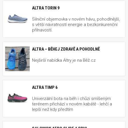
ALTRA TORIN 9
Silniční objemovka v novém hávu, pohodlnější,
s větší návratností energie a bezkonkurenční
přilnavostí.
ALTRA – BĚHEJ ZDRAVĚ A POHODLNĚ
Nejširší nabídka Altry je na Běž.cz
ALTRA TIMP 6
Univerzální bota na běh i chůzi smíšeným
terénem přichází v novém kabátě - lehčí a
lepší než kdy předtím