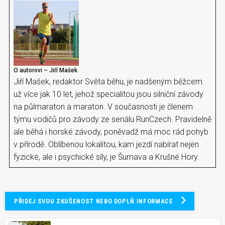
O autorovi – Jiří Mašek
Jiří Mašek, redaktor Světa běhu, je nadšeným běžcem
už více jak 10 let, jehož specialitou jsou silniční závody
na půlmaraton a maraton. V současnosti je členem
týmu vodičů pro závody ze seriálu RunCzech. Pravidelně
ale běhá i horské závody, poněvadž má moc rád pohyb
v přírodě. Oblíbenou lokalitou, kam jezdí nabírat nejen
fyzické, ale i psychické síly, je Šumava a Krušné Hory.
PŘIDEJ SVOU ZKUŠENOST NEBO DOPLŇ INFORMACE