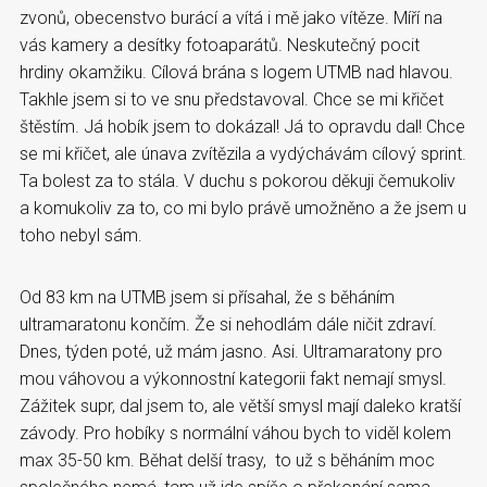
zvonů, obecenstvo burácí a vítá i mě jako vítěze. Míří na
vás kamery a desítky fotoaparátů. Neskutečný pocit
hrdiny okamžiku. Cílová brána s logem UTMB nad hlavou.
Takhle jsem si to ve snu představoval. Chce se mi křičet
štěstím. Já hobík jsem to dokázal! Já to opravdu dal! Chce
se mi křičet, ale únava zvítězila a vydýchávám cílový sprint.
Ta bolest za to stála. V duchu s pokorou děkuji čemukoliv
a komukoliv za to, co mi bylo právě umožněno a že jsem u
toho nebyl sám.
Od 83 km na UTMB jsem si přísahal, že s běháním
ultramaratonu končím. Že si nehodlám dále ničit zdraví.
Dnes, týden poté, už mám jasno. Asi. Ultramaratony pro
mou váhovou a výkonnostní kategorii fakt nemají smysl.
Zážitek supr, dal jsem to, ale větší smysl mají daleko kratší
závody. Pro hobíky s normální váhou bych to viděl kolem
max 35-50 km. Běhat delší trasy, to už s běháním moc