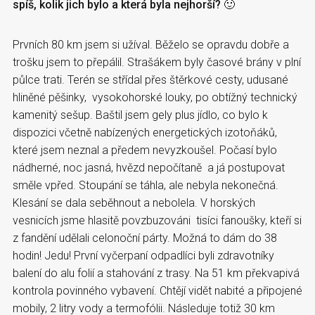
spíš, kolik jich bylo a která byla nejhorší? 🙂
Prvních 80 km jsem si užíval. Běželo se opravdu dobře a
trošku jsem to přepálil. Strašákem byly časové brány v plní
půlce trati. Terén se střídal přes štěrkové cesty, udusané
hliněné pěšinky, vysokohorské louky, po obtížný technický
kamenitý sešup. Baštil jsem gely plus jídlo, co bylo k
dispozici včetně nabízených energetických izotoňáků,
které jsem neznal a předem nevyzkoušel. Počasí bylo
nádherné, noc jasná, hvězd nepočítaně a já postupovat
směle vpřed. Stoupání se táhla, ale nebyla nekonečná.
Klesání se dala seběhnout a nebolela. V horských
vesnicích jsme hlasitě povzbuzováni tisíci fanoušky, kteří si
z fandění udělali celonoční párty. Možná to dám do 38
hodin! Jedu! První vyčerpaní odpadlíci byli zdravotníky
balení do alu folií a stahování z trasy. Na 51 km překvapivá
kontrola povinného vybavení. Chtějí vidět nabité a připojené
mobily, 2 litry vody a termofólii. Následuje totiž 30 km