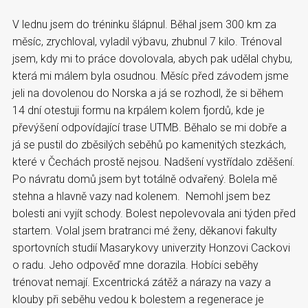
V lednu jsem do tréninku šlápnul. Běhal jsem 300 km za
měsíc, zrychloval, vyladil výbavu, zhubnul 7 kilo. Trénoval
jsem, kdy mi to práce dovolovala, abych pak udělal chybu,
která mi málem byla osudnou. Měsíc před závodem jsme
jeli na dovolenou do Norska a já se rozhodl, že si během
14 dní otestuji formu na krpálem kolem fjordů, kde je
převýšení odpovídající trase UTMB. Běhalo se mi dobře a
já se pustil do zběsilých seběhů po kamenitých stezkách,
které v Čechách prostě nejsou. Nadšení vystřídalo zděšení.
Po návratu domů jsem byt totálně odvařený. Bolela mě
stehna a hlavně vazy nad kolenem. Nemohl jsem bez
bolesti ani vyjít schody. Bolest nepolevovala ani týden před
startem. Volal jsem bratranci mé ženy, děkanovi fakulty
sportovních studií Masarykovy univerzity Honzovi Cackovi
o radu. Jeho odpověď mne dorazila. Hobíci seběhy
trénovat nemají. Excentrická zátěž a nárazy na vazy a
klouby při seběhu vedou k bolestem a regenerace je