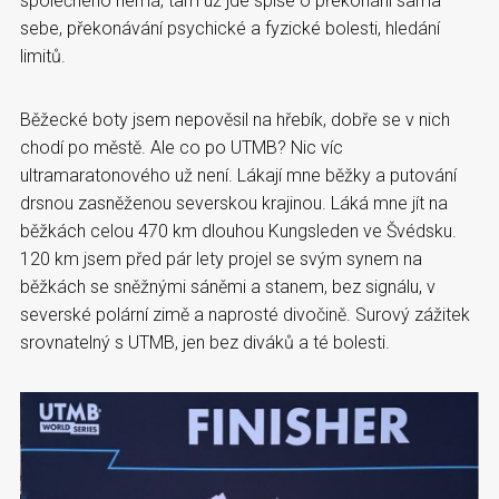
společného nemá, tam už jde spíše o překonání sama
sebe, překonávání psychické a fyzické bolesti, hledání
limitů.
Běžecké boty jsem nepověsil na hřebík, dobře se v nich
chodí po městě. Ale co po UTMB? Nic víc
ultramaratonového už není. Lákají mne běžky a putování
drsnou zasněženou severskou krajinou. Láká mne jít na
běžkách celou 470 km dlouhou Kungsleden ve Švédsku.
120 km jsem před pár lety projel se svým synem na
běžkách se sněžnými sáněmi a stanem, bez signálu, v
severské polární zimě a naprosté divočině. Surový zážitek
srovnatelný s UTMB, jen bez diváků a té bolesti.