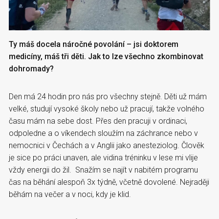
Ty máš docela náročné povolání – jsi doktorem
medicíny, máš tři děti. Jak to lze všechno zkombinovat
dohromady?
Den má 24 hodin pro nás pro všechny stejně. Děti už mám
velké, studují vysoké školy nebo už pracují, takže volného
času mám na sebe dost. Přes den pracuji v ordinaci,
odpoledne a o víkendech sloužím na záchrance nebo v
nemocnici v Čechách a v Anglii jako anesteziolog. Člověk
je sice po práci unaven, ale vidina tréninku v lese mi vlije
vždy energii do žil. Snažím se najít v nabitém programu
čas na běhání alespoň 3x týdně, včetně dovolené. Nejraději
běhám na večer a v noci, kdy je klid.