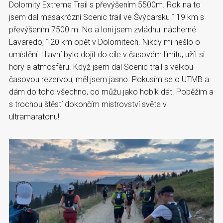
Dolomity Extreme Trail s převýšením 5500m. Rok na to
jsem dal masakrózní Scenic trail ve Švýcarsku 119 km s
převýšením 7500 m. No a loni jsem zvládnul nádherné
Lavaredo, 120 km opět v Dolomitech. Nikdy mi nešlo o
umístění. Hlavní bylo dojít do cíle v časovém limitu, užít si
hory a atmosféru. Když jsem dal Scenic trail s velkou
časovou rezervou, měl jsem jasno. Pokusím se o UTMB a
dám do toho všechno, co můžu jako hobík dát. Poběžím a
s trochou štěstí dokončím mistrovství světa v
ultramaratonu!