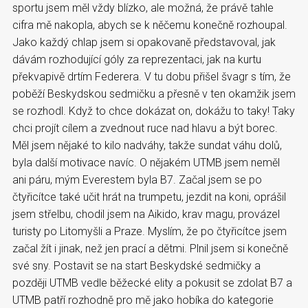
sportu jsem měl vždy blízko, ale možná, že právě tahle
cifra mě nakopla, abych se k něčemu konečně rozhoupal.
Jako každý chlap jsem si opakovaně představoval, jak
dávám rozhodující góly za reprezentaci, jak na kurtu
překvapivě drtím Federera. V tu dobu přišel švagr s tím, že
poběží Beskydskou sedmičku a přesně v ten okamžik jsem
se rozhodl. Když to chce dokázat on, dokážu to taky! Taky
chci projít cílem a zvednout ruce nad hlavu a být borec.
Měl jsem nějaké to kilo nadváhy, takže sundat váhu dolů,
byla další motivace navíc. O nějakém UTMB jsem neměl
ani páru, mým Everestem byla B7. Začal jsem se po
čtyřicítce také učit hrát na trumpetu, jezdit na koni, oprášil
jsem střelbu, chodil jsem na Aikido, krav magu, provázel
turisty po Litomyšli a Praze. Myslím, že po čtyřicítce jsem
začal žít i jinak, než jen prací a dětmi. Plnil jsem si konečně
své sny. Postavit se na start Beskydské sedmičky a
později UTMB vedle běžecké elity a pokusit se zdolat B7 a
UTMB patří rozhodně pro mě jako hobíka do kategorie