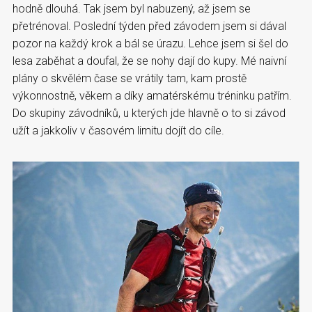
hodně dlouhá. Tak jsem byl nabuzený, až jsem se
přetrénoval. Poslední týden před závodem jsem si dával
pozor na každý krok a bál se úrazu. Lehce jsem si šel do
lesa zaběhat a doufal, že se nohy dají do kupy. Mé naivní
plány o skvělém čase se vrátily tam, kam prostě
výkonnostně, věkem a díky amatérskému tréninku patřím.
Do skupiny závodníků, u kterých jde hlavně o to si závod
užít a jakkoliv v časovém limitu dojít do cíle.