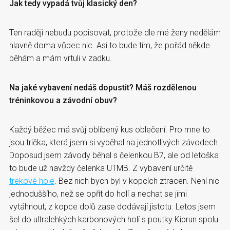
Jak tedy vypadá tvůj klasický den?
Ten raději nebudu popisovat, protože dle mé ženy nedělám
hlavně doma vůbec nic. Asi to bude tím, že pořád někde
běhám a mám vrtuli v zadku.
Na jaké vybavení nedáš dopustit? Máš rozdělenou
tréninkovou a závodní obuv?
Každý běžec má svůj oblíbený kus oblečení. Pro mne to
jsou trička, která jsem si vyběhal na jednotlivých závodech.
Doposud jsem závody běhal s čelenkou B7, ale od letoška
to bude už navždy čelenka UTMB. Z vybavení určitě
trekové hole
. Bez nich bych byl v kopcích ztracen. Není nic
jednoduššího, než se opřít do holí a nechat se jimi
vytáhnout, z kopce dolů zase dodávají jistotu. Letos jsem
šel do ultralehkých karbonových holí s poutky Kiprun spolu