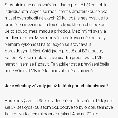
S ostatními se nesrovnávám. Jsem prostě běžec hobík
individualista. Abych se mohl měřit s amatérskou špičkou,
musel bych shodit nějakých 20 kg, což je nesmysl. Je to
prostě jen mezi mnou a tou štrekou, kterou chci pokořit.
Je to souboj mezi mnou a přírodou. Mezi mými svaly a
prudkými kopci. Mezi mou vůli a celkovou délkou trasy.
Nemám výkonnost na to, abych se srovnával s
opravdovými běžci. Chtěl jsem prostě dát B7 a basta,
konec. Pak se mi ale v hlavě usadila představa UTMB,
nemohl jsem se ji zbavit. Ta vzdálenost a převýšení čněla
nade vším. UTMB mě fascinoval a děsil zároveň.
Jaké všechny závody jsi už ta těch pár let absolvoval?
Horskou výzvou s 35 km v Jeseníkách to začalo. Pak jsem
šel 3x Beskydskou sedmičku, poprvé to bylo opruzeninové
fiasko. Na to jsem si poprvé oťuknul Alpy na 72 km