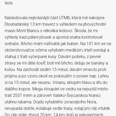
teče.
Následovala nejkrásnější část UTMB, která mě nakopne.
Dlouhatánský 13 km traverz s výhledem na jihovýchodní
masiv Mont Blancu s několika ledovci. Škoda, že mi
výhledy kazí pálení plosek a úporná snaha kontrolovat
svěrače. Břicho mám nafouklé jak buben. Na 101 km se na
občerstvovačce očima vyhýbám medikům, kteří sondují a
stahují z trati vyčerpané kusy. Dávám polívku, z pevné
stravy se mi dělá šoufl, bolí mě břicho, láduju se banány a
kolou. Na záchodě sedím 15 minut, dávám smectu proti
průjmu a po vzoru okolí se pokouším o power nap. Lehnu
si na 15 minut, ale neusnu. Vstanu, sklopím hlavu a dřu do
dalšího kopce. Mega stoupání ve vedru na nejvyšší místo
trati 2537 mnm a zároveň Italsko-Švýcarskou hranici
utáhnu rukama. Dojdu vyhublého zvracejícího Nora,
nevypadá dobře, kolabuje vedle trasy, volají pro něj vrtulník.
Do cíle stále zbývá 70 km. 14 km dolů je nekonečných,