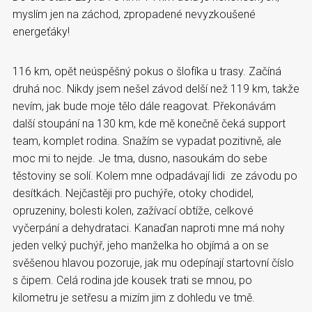
myslím jen na záchod, zpropadené nevyzkoušené
energeťáky!
116 km, opět neúspěšný pokus o šlofíka u trasy. Začíná
druhá noc. Nikdy jsem nešel závod delší než 119 km, takže
nevím, jak bude moje tělo dále reagovat. Překonávám
další stoupání na 130 km, kde mě konečně čeká support
team, komplet rodina. Snažím se vypadat pozitivně, ale
moc mi to nejde. Je tma, dusno, nasoukám do sebe
těstoviny se solí. Kolem mne odpadávají lidi ze závodu po
desítkách. Nejčastěji pro puchýře, otoky chodidel,
opruzeniny, bolesti kolen, zažívací obtíže, celkové
vyčerpání a dehydrataci. Kanaďan naproti mne má nohy
jeden velký puchýř, jeho manželka ho objímá a on se
svěšenou hlavou pozoruje, jak mu odepínají startovní číslo
s čipem. Celá rodina jde kousek trati se mnou, po
kilometru je setřesu a mizím jim z dohledu ve tmě.