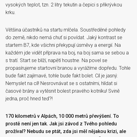
vysokých teplot, tzn. 2 litry tekutin a čepici s přikrývkou
krku.
Většina účastníků na startu mlčela. Soustředěné pohledy
do země, nikdo nemá chuť si povídat. Jaký kontrast se
startem B7, kde všichni překypují úsměvy a energií. Na
každém jde vidět příprava na boj, na boj sama se sebou a
s tratí. Start se blíží, napětí houstne. Na povel se
propasírujeme startovní branou a vyrážíme dopředu. Tohle
bude fakt zajímavé, tohle bude fakt bolet. Cíl je jasný.
Nemyslet na cíl! Nesrovnávat se s ostatními, hlídat si
časové brány a vytěsnit bolest pravého kotníku! Svině
jedna, proč hned teď?!
170 kilometrů v Alpách, 10 000 metrů převýšení. To
prostě není jen tak. Jak jsi závod z Tvého pohledu
prožíval? Nebudu se ptát, zda jsi měl nějakou krizi, ale