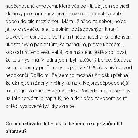
napěchovaná emocemi, které vás pohltí. Už jsem se viděl
klasicky po startu mezi první stovkou a představoval si
doběh do cíle mezi elitou. Mám už něco za sebou, nejde
jen o losovačku, ale i o splnění požadovaných kritérií.
Člověk si musí trochu věřit a mít něco naběháno. Chtěl jsem
ukázat svým pacientům, kamarádům, prostě každému,
kdo od určitého věku váhá, zda má cenu ještě sportovat,
že to smysl má. V lednu jsem byl natěšený borec. Studoval
jsem nelítostný profil trasy a zjistil, že 40% účastníků závod
nedokončí. Došlo mi, že jsem to možná už trošku přehnal,
že už nejsem žádný mrštný kamzík. Nejpravděpodobnější
má diagnóza zněla – věčný snílek. Poslední měsíc jsem byl
už fakt nervózní a napnutý, no a den před závodem se mi
chtělo vysloveně fyzicky zvracet.
Co následovalo dál – jak jsi během roku přizpůsobil
přípravu?