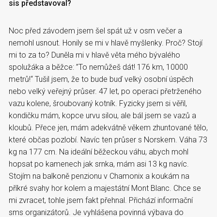
sis představoval?
Noc před závodem jsem šel spát už v osm večer a
nemohl usnout. Honily se mi v hlavě myšlenky. Proč? Stojí
mi to za to? Duněla mi v hlavě věta mého bývalého
spolužáka a běžce: ”To nemůžeš dát! 176 km, 10000
metrů!“ Tušil jsem, že to bude buď velký osobní úspěch
nebo velký veřejný průser. 47 let, po operaci přetrženého
vazu kolene, šroubovaný kotník. Fyzicky jsem si věřil,
kondičku mám, kopce urvu silou, ale bál jsem se vazů a
kloubů. Přece jen, mám adekvátně věkem zhuntované tělo,
které občas pozlobí. Navíc ten průser s Norskem. Váha 73
kg na 177 cm. Na ideální běžeckou váhu, abych mohl
hopsat po kamenech jak srnka, mám asi 13 kg navíc.
Stojím na balkoně penzionu v Chamonix a koukám na
příkré svahy hor kolem a majestátní Mont Blanc. Chce se
mi zvracet, tohle jsem fakt přehnal. Přichází informační
sms organizátorů. Je vyhlášena povinná výbava do