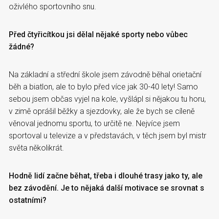
oživlého sportovního snu.
Před čtyřicítkou jsi dělal nějaké sporty nebo vůbec
žádné?
Na základní a střední škole jsem závodně běhal orietační
běh a biatlon, ale to bylo před více jak 30-40 lety! Samo
sebou jsem občas vyjel na kole, vyšlápl si nějakou tu horu,
v zimě oprášil běžky a sjezdovky, ale že bych se cíleně
věnoval jednomu sportu, to určitě ne. Nejvíce jsem
sportoval u televize a v představách, v těch jsem byl mistr
světa několikrát.
Hodně lidí začne běhat, třeba i dlouhé trasy jako ty, ale
bez závodění. Je to nějaká další motivace se srovnat s
ostatními?