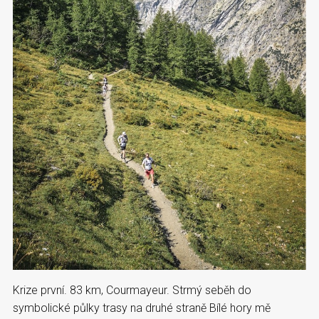
Krize první. 83 km, Courmayeur. Strmý seběh do
symbolické půlky trasy na druhé straně Bílé hory mě