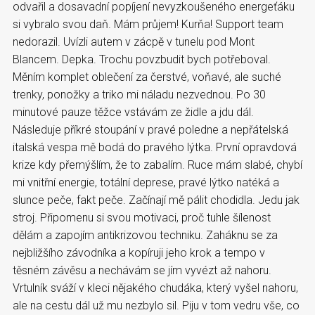
odvařil a dosavadní popíjení nevyzkoušeného energeťáku
si vybralo svou daň. Mám průjem! Kurňa! Support team
nedorazil. Uvízli autem v zácpě v tunelu pod Mont
Blancem. Depka. Trochu povzbudit bych potřeboval.
Měním komplet oblečení za čerstvé, voňavé, ale suché
trenky, ponožky a triko mi náladu nezvednou. Po 30
minutové pauze těžce vstávám ze židle a jdu dál.
Následuje příkré stoupání v pravé poledne a nepřátelská
italská vespa mě bodá do pravého lýtka. První opravdová
krize kdy přemýšlím, že to zabalím. Ruce mám slabé, chybí
mi vnitřní energie, totální deprese, pravé lýtko natéká a
slunce peče, fakt peče. Začínají mě pálit chodidla. Jedu jak
stroj. Připomenu si svou motivaci, proč tuhle šílenost
dělám a zapojím antikrizovou techniku. Zaháknu se za
nejbližšího závodníka a kopíruji jeho krok a tempo v
těsném závěsu a nechávám se jím vyvézt až nahoru.
Vrtulník sváží v kleci nějakého chudáka, který vyšel nahoru,
ale na cestu dál už mu nezbylo sil. Piju v tom vedru vše, co