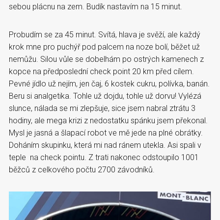
sebou plácnu na zem. Budík nastavím na 15 minut.
Probudím se za 45 minut. Svítá, hlava je svěží, ale každý
krok mne pro puchýř pod palcem na noze bolí, běžet už
nemůžu. Silou vůle se dobelhám po ostrých kamenech z
kopce na předposlední check point 20 km před cílem.
Pevné jídlo už nejím, jen čaj, 6 kostek cukru, polívka, banán.
Beru si analgetika. Tohle už dojdu, tohle už dorvu! Vylézá
slunce, nálada se mi zlepšuje, sice jsem nabral ztrátu 3
hodiny, ale mega krizi z nedostatku spánku jsem překonal.
Mysl je jasná a šlapací robot ve mě jede na plné obrátky.
Doháním skupinku, která mi nad ránem utekla. Asi spali v
teple na check pointu. Z trati nakonec odstoupilo 1001
běžců z celkového počtu 2700 závodníků.