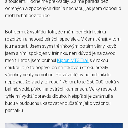
s toulcem. Hodně mě překvapily. Za mě paráda bez
odřených a zpocených dlaní a nechápu, jak jsem doposud
mohl běhat bez toulce.
Bot jsem už vystřídal tolik, že mám perfektní sbírku
rozbitých a nepoužitelných speciálek. V čem trénuji, v tom
jdu na start. Jsem svým tréninkovým botám věrný, když
jsem s nimi spokojen v tréninku, není důvod je na závod
měnit. Letos jsem prubnul
Kiprun MT3 Trail
s širokou
špičkou a je to poprvé, co mi takovou štreku přežily
všechny nehty na nohou. Po závodě by na nich nikdo
nepoznal, že vládly zhruba 176 km, to je 250.000 kroků v
bahně, vodě, písku, na ostrých kamenech. Velký respekt,
tyhle mi vydrží opravdu dlouho. Nejspíš si je zarámuji a
budu v budoucnu ukazovat vnoučatům jako vzácnou
památku.