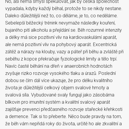
No, asi nemá smysl spekulovat, jak by česká společnost
vypadala, kdyby každý běhal, protože to se nikdy nestane.
Daleko důležitější než to, co děláme, je to, co neděláme.
Sebelepší běžecký trénink nevymaže následky kouření,
bujarého pití alkoholu a přejídání se. Běh rozumné intenzity
a délky má sice pozitivní vliv na kardiovaskulární aparát,
ale nemá pozitivní vliv na pohybový aparát. Excentrická
zátěž a nárazy na klouby, vazy a páteř při běhu a zvláště při
seběhu z kopce překračuje fyziologické limity a tělo trpí.
Navíc časté běhání na dřeň v anaerobních hodnotách
zvyšuje riziko rozvoje vysokého tlaku a úrazů. Poslední
dobou se čím dál více ukazuje, že pro délku kvalitního
života je důležitější celkový objem svalové hmoty a
svalová síla. Vybudované svaly fungují jako zásobárna
bílkovin pro imunitní systém a kvalitní svalový aparát
zajišťuje prevenci předčasného rozvoje stařecké křehkosti
a demence. Tak si to přeberte. Něco bude pravdy na tom,
že běh vám nepřidá roky do života, určitě ho ale zkvalitní a