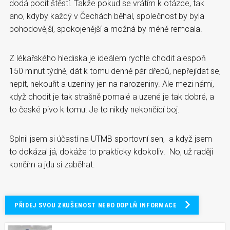
dodá pocit štěstí. Takže pokud se vrátím k otázce, tak
ano, kdyby každý v Čechách běhal, společnost by byla
pohodovější, spokojenější a možná by méně remcala.
Z lékařského hlediska je ideálem rychle chodit alespoň
150 minut týdně, dát k tomu denně pár dřepů, nepřejídat se,
nepít, nekouřit a uzeniny jen na narozeniny. Ale mezi námi,
když chodit je tak strašně pomalé a uzené je tak dobré, a
to české pivo k tomu! Je to nikdy nekončící boj.
Splnil jsem si účastí na UTMB sportovní sen, a když jsem
to dokázal já, dokáže to prakticky kdokoliv. No, už raději
končím a jdu si zaběhat.
PŘIDEJ SVOU ZKUŠENOST NEBO DOPLŇ INFORMACE