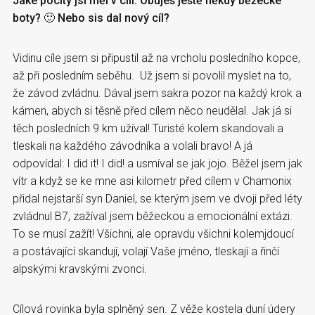
Jaké pocity jsi měl v cíli. Obuješ ještě někdy běžecké
boty? 🙂 Nebo sis dal nový cíl?
Vidinu cíle jsem si připustil až na vrcholu posledního kopce,
až při posledním seběhu. Už jsem si povolil myslet na to,
že závod zvládnu. Dával jsem sakra pozor na každý krok a
kámen, abych si těsně před cílem něco neudělal. Jak já si
těch posledních 9 km užíval! Turisté kolem skandovali a
tleskali na každého závodníka a volali bravo! A já
odpovídal: I did it! I did! a usmíval se jak jojo. Běžel jsem jak
vítr a když se ke mne asi kilometr před cílem v Chamonix
přidal nejstarší syn Daniel, se kterým jsem ve dvoji před léty
zvládnul B7, zažíval jsem běžeckou a emocionální extázi.
To se musí zažít! Všichni, ale opravdu všichni kolemjdoucí
a postávající skandují, volají Vaše jméno, tleskají a řinčí
alpskými kravskými zvonci.
Cílová rovinka byla splněný sen. Z věže kostela duní údery