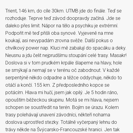
Trient, 146 km, do cíle 30km. UTMB jde do finále. Teď se
rozhoduje. Teprve teď závod doopravdy začíná. Jde se
daleko přes limit. Nápor na tělo a psychiku je extrémní.
Podpořit mě teď přišli oba synové. Vyjeveně na mne
koukají, asi nevypadám zrovna svěže. Další pokus o
chvilkový power nap. Kluci mě zabalují do spacáku a deky.
Neusnu a jdu čelit nejprudšímu stoupání celé trasy. Masakr!
Doslova si v tom prudkém krpále šlapeme na hlavy, hole
se smýkají a nemají se v terénu oč zabodnout. V každé
serpentýně někdo odpadne a těžce oddychuje, někdo to
otáčí a končí. 155 km. Z předposledního kopce se
potácím. Hlava mi hučí, jsem jak opilý. Je 5 hodin ráno,
opouštím běžeckou skupinu. Motá se mi hlava, nejsem
schopen se soustředit na terén. Bojím se úrazu. Kolem
trasy polehávají unavení závodníci, někteří nohama
doslova uprostřed stezky. Totálně vyčerpaný lehnu do
trávy někde na Švýcarsko-Francouzské hranici. Jen tak