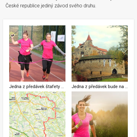
České republice jediný závod svého druhu.
Jedna z předávek štafety NoMen Run bude letos na hradě Pernštejn
Jedna z předávek bude na hradě Pernštejn