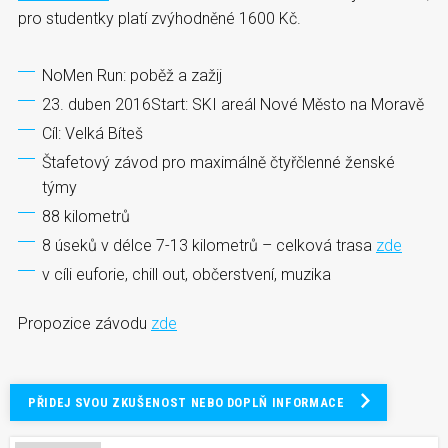
pro studentky platí zvýhodněné 1600 Kč.
NoMen Run: poběž a zažij
23. duben 2016Start: SKI areál Nové Město na Moravě
Cíl: Velká Bíteš
Štafetový závod pro maximálně čtyřčlenné ženské
týmy
88 kilometrů
8 úseků v délce 7-13 kilometrů – celková trasa
zde
v cíli euforie, chill out, občerstvení, muzika
Propozice závodu
zde
PŘIDEJ SVOU ZKUŠENOST NEBO DOPLŇ INFORMACE