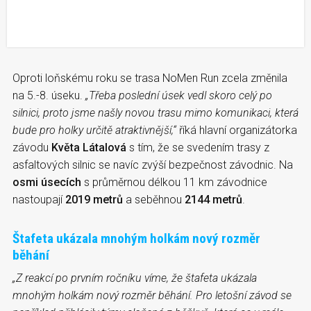
Oproti loňskému roku se trasa NoMen Run zcela změnila
na 5.-8. úseku.
„Třeba poslední úsek vedl skoro celý po
silnici, proto jsme našly novou trasu mimo komunikaci, která
bude pro holky určitě atraktivnější,“
říká hlavní organizátorka
závodu
Květa Látalová
s tím, že se svedením trasy z
asfaltových silnic se navíc zvýší bezpečnost závodnic. Na
osmi úsecích
s průměrnou délkou 11 km závodnice
nastoupají
2019 metrů
a seběhnou
2144 metrů
.
Štafeta ukázala mnohým holkám nový rozměr
běhání
„Z reakcí po prvním ročníku víme, že štafeta ukázala
mnohým holkám nový rozměr běhání. Pro letošní závod se