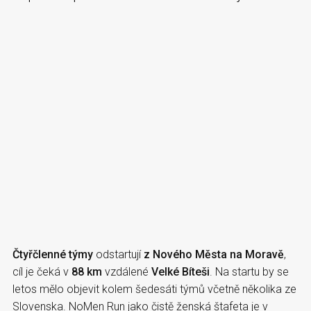
Čtyřčlenné týmy
odstartují
z Nového Města na Moravě
,
cíl je čeká v
88 km
vzdálené
Velké Bíteši
. Na startu by se
letos mělo objevit kolem šedesáti týmů včetně několika ze
Slovenska. NoMen Run jako čistě ženská štafeta je v