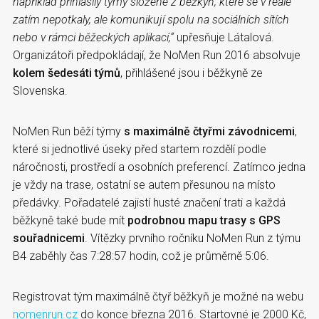
například přihlásily týmy složené z běžkyň, které se v reále
zatím nepotkaly, ale komunikují spolu na sociálních sítích
nebo v rámci běžeckých aplikací,“
upřesňuje Látalová.
Organizátoři předpokládají, že NoMen Run 2016 absolvuje
kolem šedesáti týmů
, přihlášené jsou i běžkyně ze
Slovenska.
NoMen Run běží týmy
s maximálně čtyřmi závodnicemi
,
které si jednotlivé úseky před startem rozdělí podle
náročnosti, prostředí a osobních preferencí. Zatímco jedna
je vždy na trase, ostatní se autem přesunou na místo
předávky. Pořadatelé zajistí husté značení trati a každá
běžkyně také bude mít
podrobnou mapu trasy s GPS
souřadnicemi
. Vítězky prvního ročníku NoMen Run z týmu
B4 zaběhly čas 7:28:57 hodin, což je průměrně 5:06.
Registrovat tým maximálně čtyř běžkyň je možné na webu
nomenrun.cz
do konce března 2016. Startovné je 2000 Kč,