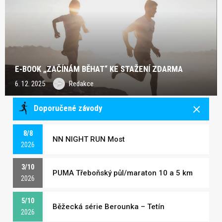
E-BOOK „ZAČÍNÁM BĚHAT“ KE STAŽENÍ ZDARMA
6. 12. 2025
Redakce
Doporučené závody
8/8
NN NIGHT RUN Most
2026
3/10
PUMA Třeboňský půl/maraton 10 a 5 km
2026
5/10
Běžecká série Berounka – Tetín
2026