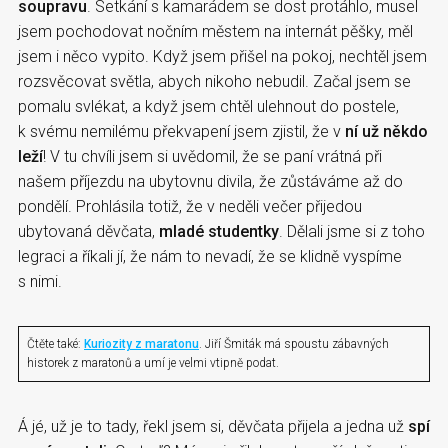
soupravu
. Setkání s kamarádem se dost protáhlo, musel
jsem pochodovat nočním městem na internát pěšky, měl
jsem i něco vypito. Když jsem přišel na pokoj, nechtěl jsem
rozsvěcovat světla, abych nikoho nebudil. Začal jsem se
pomalu svlékat, a když jsem chtěl ulehnout do postele,
k svému nemilému překvapení jsem zjistil, že v
ní už někdo
leží
! V tu chvíli jsem si uvědomil, že se paní vrátná při
našem příjezdu na ubytovnu divila, že zůstáváme až do
pondělí. Prohlásila totiž, že v neděli večer přijedou
ubytovaná děvčata,
mladé studentky
. Dělali jsme si z toho
legraci a říkali jí, že nám to nevadí, že se klidně vyspíme
s nimi.
Čtěte také:
Kuriozity z maratonu
. Jiří Šmiták má spoustu zábavných
historek z maratonů a umí je velmi vtipně podat.
Á jé, už je to tady, řekl jsem si, děvčata přijela a jedna už
spí