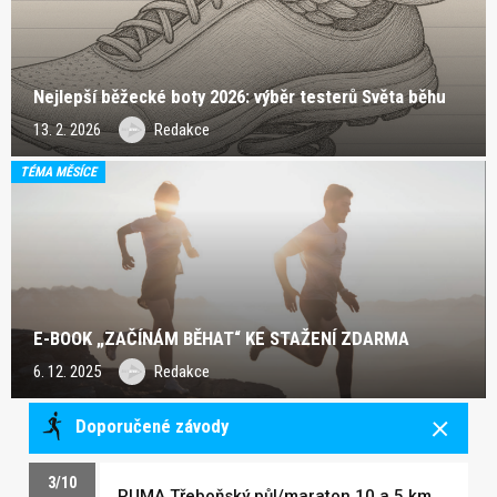
Nejlepší běžecké boty 2026: výběr testerů Světa běhu
13. 2. 2026
Redakce
TÉMA MĚSÍCE
E-BOOK „ZAČÍNÁM BĚHAT“ KE STAŽENÍ ZDARMA
6. 12. 2025
Redakce
Doporučené závody
3/10
PUMA Třeboňský půl/maraton 10 a 5 km