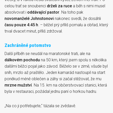
celou trať se snoubenci
drželi za ruce
a běh s nimi musel
absolvovat i
oddávající pastor
. Na toho pak
novomanželé Johnstonovi
nakonec svedli, že dosáhli
času pouze 4:45 h
. – běžel prý příliš pomalu a obřad, který
trval dvacet minut, příliš zdržoval.
Zachráněné potomstvo
Další příběh se neudál na maratonské trati, ale na
dálkovém pochodu
na 50 km, který jsem spolu s několika
dalšími běžci pojal jako závod. Běželo se v zimě, všude byl
sníh, mrzlo až praštělo. Jeden kamarád nastoupil na start
poněkud méně oblečen a záhy si začal stěžovat, že mu
mrzne mužství
. Na 15. km na občerstvovací stanici, která
byla v restauraci, požádal jednu paní o horkou hadru.
„Na co ji potřebujete,“ tázala se zvědavě.