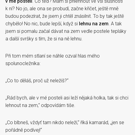
v mé posteli
. Co teď? Mám si přilehnout ve vší slušnosti
k ní? No jo, ale ona se probudí, začne křičet, ještě mně
budou podezírat, že jsem ji chtěl znásilnit. To by tak ještě
chybělo! No nic, bude lepší, když si
lehnu na zem
. A tak
jsem si pomalu začal dávat na zem vedle postele tepláky
a další svršky s tím, že si na ně lehnu.
Při tom mém stlaní se náhle ozval hlas mého
spolunocležníka:
„Co to děláš, proč už neležíš?“
„Rád bych, ale v mé posteli asi leží nějaká holka, tak si chci
lehnout na zem,“ odpovídám tiše.
„Co blbneš, vždyť tam nikdo neleží,“ říká kamarád, „jen se
pořádně podívej!“