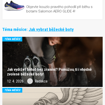
Objevte kouzlo pravého pohodlí při běhu s
botami Salomon AERO GLIDE 4!
Téma měsíce:
Jak vybrat běžecké boty
TÉMA MĚSÍCE
Jak vydržet běhat bez zranění? Pomůžou ti i vhodně
zvolené běžecké boty!
12. 4. 2026
Redakce
TÉMA MĚSÍCE