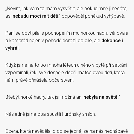
„Nevím, jak vám to mám vysvětlit, ale pokud mně ji nedáte,
asi
nebudu moci mít děti
,“ odpověděl poněkud vyhýbavě.
Paní se dovtípila, s pochopením mu horkou hadru věnovala
a kamarád nejen v pohodě dorazil do cíle, ale
dokonce i
vyhrál
.
Když jsme na to po mnoha létech u něho v bytě při setkání
vzpomínali, řekl své dospělé dceři, matce dvou dětí, která
nám právě přinášela občerstvení:
„Nebýt horké hadry, tak jsi možná ani
nebyla na světě
.“
Následně jsme oba spustili hurónský smích.
Dcera, která nevěděla, o co se jedná, se na nás nechápavě