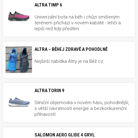
ALTRA TIMP 6
Univerzální bota na běh i chůzi smíšeným
terénem přichází v novém kabátě - lehčí a
lepší než kdy předtím
ALTRA – BĚHEJ ZDRAVĚ A POHODLNĚ
Nejširší nabídka Altry je na Běž.cz
ALTRA TORIN 9
Silniční objemovka v novém hávu, pohodlnější,
s větší návratností energie a bezkonkurenční
přilnavostí.
SALOMON AERO GLIDE 4 GRVL