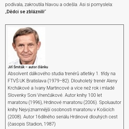
podívala, zakroutila hlavou a odešla. Asi si pomyslela:
„
Dědci se zbláznili
!“
Jiří Šmiták – autor článku
Absolvent dálkového studia trenérů atletiky 1. třídy na
FTVŠ UK Bratislava (1979–82). Dlouholetý trenér Aleny
Krchákové a Ivany Martincové a více než rok i mladé
Slovenky Soni Vnenčákové. Autor knihy 100 let
maratonu (1996), Hrdinové maratonu (2006). Spoluautor
knihy Nejvýznamnější osobnosti maratonu v Košicích
(2008). Autor 16dílného seriálu Hrdinové dlouhých cest
(časopis Stadion, 1987)