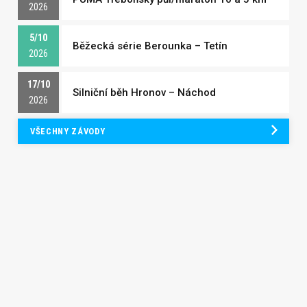
2026
5/10
Běžecká série Berounka – Tetín
2026
17/10
Silniční běh Hronov – Náchod
2026
VŠECHNY ZÁVODY