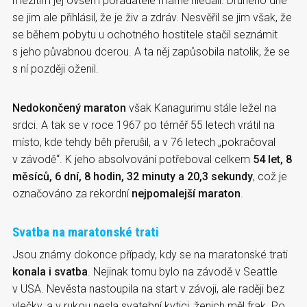
mezitím jej ovšem pořadatelé marně hledali. Druhého dne
se jim ale přihlásil, že je živ a zdráv. Nesvěřil se jim však, že
se během pobytu u ochotného hostitele stačil seznámit
s jeho půvabnou dcerou. A ta něj zapůsobila natolik, že se
s ní později oženil.
Nedokončený maraton
však Kanagurimu stále ležel na
srdci. A tak se v roce 1967 po téměř 55 letech vrátil na
místo, kde tehdy běh přerušil, a v 76 letech „pokračoval
v závodě“. K jeho absolvování potřeboval celkem
54 let, 8
měsíců, 6 dní, 8 hodin, 32 minuty a 20,3 sekundy
, což je
označováno za rekordní
nejpomalejší maraton
.
Svatba na maratonské trati
Jsou známy dokonce případy, kdy se na maratonské trati
konala i svatba
. Nejinak tomu bylo na závodě v Seattle
v USA. Nevěsta nastoupila na start v závoji, ale raději bez
vlečky, a v rukou nesla svatební kytici, ženich měl frak. Po