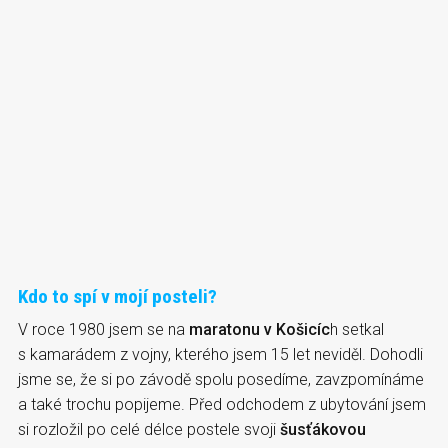
Kdo to spí v mojí posteli?
V roce 1980 jsem se na
maratonu v Košicíc
h setkal
s kamarádem z vojny, kterého jsem 15 let neviděl. Dohodli
jsme se, že si po závodě spolu posedíme, zavzpomínáme
a také trochu popijeme. Před odchodem z ubytování jsem
si rozložil po celé délce postele svoji
šusťákovou