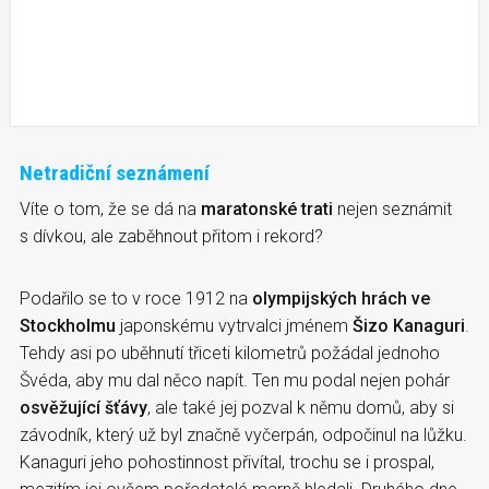
Netradiční seznámení
Víte o tom, že se dá na
maratonské trati
nejen seznámit
s dívkou, ale zaběhnout přitom i rekord?
Podařilo se to v roce 1912 na
olympijských hrách ve
Stockholmu
japonskému vytrvalci jménem
Šizo Kanaguri
.
Tehdy asi po uběhnutí třiceti kilometrů požádal jednoho
Švéda, aby mu dal něco napít. Ten mu podal nejen pohár
osvěžující šťávy
, ale také jej pozval k němu domů, aby si
závodník, který už byl značně vyčerpán, odpočinul na lůžku.
Kanaguri jeho pohostinnost přivítal, trochu se i prospal,