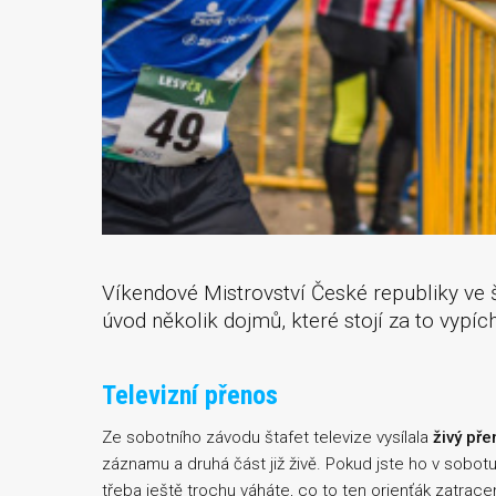
Víkendové Mistrovství České republiky ve š
úvod několik dojmů, které stojí za to vypíc
Televizní přenos
Ze sobotního závodu štafet televize vysílala
živý př
záznamu a druhá část již živě. Pokud jste ho v sobotu
třeba ještě trochu váháte, co to ten orienťák zatrace