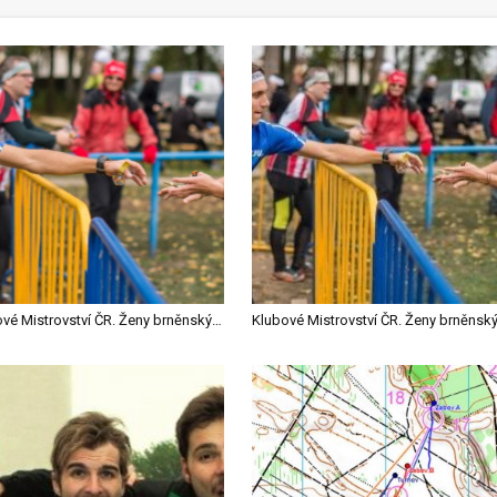
Klubové Mistrovství ČR. Ženy brněnských Žabovřesk rozcupovaly konkurenci, v mužích zvítězili knírači z Hradce, a v družstvech se o titul finišovalo.