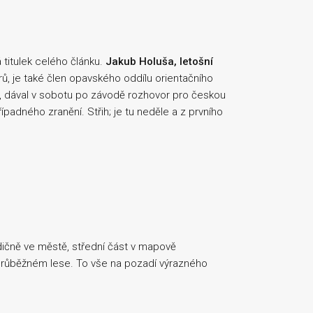
 titulek celého článku.
Jakub Holuša, letošní
, je také člen opavského oddílu orientačního
vy, dával v sobotu po závodě rozhovor pro českou
ípadného zranění. Střih; je tu neděle a z prvního
dičně ve městě, střední část v mapově
průběžném lese. To vše na pozadí výrazného