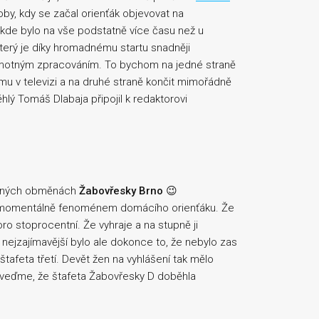
by, kdy se začal orienťák objevovat na
 kde bylo na vše podstatně více času než u
rý je díky hromadnému startu snadněji
samotným zpracováním. To bychom na jedné straně
u v televizi a na druhé straně končit mimořádně
lý Tomáš Dlabaja připojil k redaktorovi
různých obměnách
Žabovřesky Brno
😉
 je momentálně fenoménem domácího orienťáku. Že
ro stoprocentní. Že vyhraje a na stupně ji
nejzajímavější bylo ale dokonce to, že nebylo zas
štafeta třetí. Devět žen na vyhlášení tak mělo
 uveďme, že štafeta Žabovřesky D doběhla