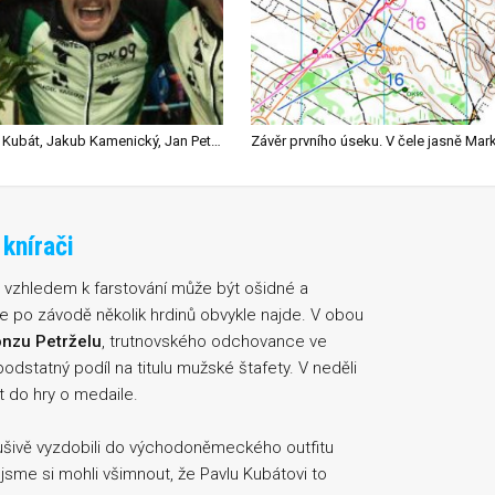
Pavel Kubát, Jakub Kamenický, Jan Petržela (OK99 Hradec Králové)
knírači
 vzhledem k farstování může být ošidné a
e po závodě několik hrdinů obvykle najde. V obou
nzu Petrželu
, trutnovského odchovance ve
podstatný podíl na titulu mužské štafety. V neděli
 do hry o medaile.
slušivě vyzdobili do východoněmeckého outfitu
jsme si mohli všimnout, že Pavlu Kubátovi to