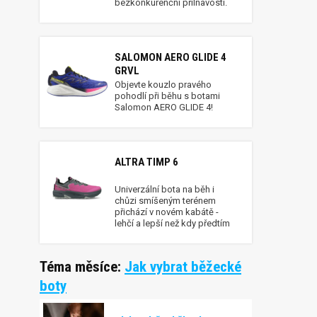
bezkonkurenční přilnavostí.
SALOMON AERO GLIDE 4
GRVL
Objevte kouzlo pravého
pohodlí při běhu s botami
Salomon AERO GLIDE 4!
ALTRA TIMP 6
Univerzální bota na běh i
chůzi smíšeným terénem
přichází v novém kabátě -
lehčí a lepší než kdy předtím
Téma měsíce:
Jak vybrat běžecké
boty