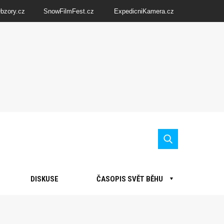
Obzory.cz
SnowFilmFest.cz
ExpedicniKamera.cz
DISKUSE
ČASOPIS SVĚT BĚHU