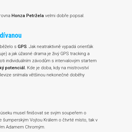
rovna
Honza Petržela
velmi dobře popsal.
odívanou
 běželo s
GPS
. Jak neatraktivně vypadá orienťák
šuje) a jak úžasné drama je živý GPS tracking a
proti individuálním závodům s intervalovým startem
ý potenciál.
Kde je doba, kdy na mistrovství
televize snímala většinou nekonečné doběhy
 úseku musel finišovat se svým soupeřem o
 šumperským Vojtou Králem o čtvrté místo, tak v
kým Adamem Chromým.