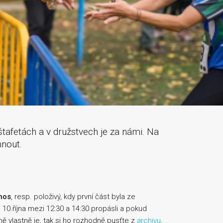
tafetách a v družstvech je za námi. Na
hnout.
enos
, resp. položivý, kdy první část byla ze
 10.října mezi 12:30 a 14:30 propásli a pokud
ně vlastně je, tak si ho rozhodně pusťte z
archivu
.