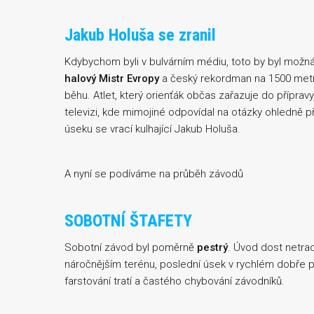
Jakub Holuša se zranil
Kdybychom byli v bulvárním médiu, toto by byl možná
halový Mistr Evropy
a český rekordman na 1500 metrů
běhu. Atlet, který orienťák občas zařazuje do přípra
televizi, kde mimojiné odpovídal na otázky ohledně př
úseku se vrací kulhající Jakub Holuša.
A nyní se podíváme na průběh závodů
SOBOTNÍ ŠTAFETY
Sobotní závod byl poměrně
pestrý
. Úvod dost netra
náročnějším terénu, poslední úsek v rychlém dobře 
farstování tratí a častého chybování závodníků.