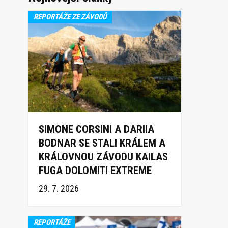
REPORTÁŽE ZE ZÁVODŮ
SIMONE CORSINI A DARIIA
BODNAR SE STALI KRÁLEM A
KRÁLOVNOU ZÁVODU KAILAS
FUGA DOLOMITI EXTREME
TRAIL 2026
29. 7. 2026
REPORTÁŽE