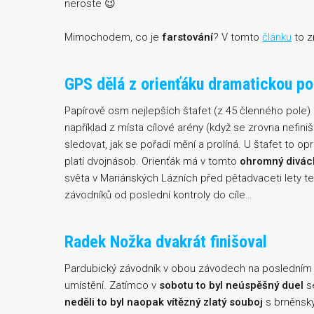
neroste 😉
Mimochodem, co je
farstování
? V tomto
článku
to z
GPS dělá z orienťáku dramatickou p
Papírově osm nejlepších štafet (z 45 členného pole)
například z místa cílové arény (když se zrovna nefini
sledovat, jak se pořadí mění a prolíná. U štafet to o
platí dvojnásob. Orienťák má v tomto
ohromný diváck
světa v Mariánských Lázních před pětadvaceti lety 
závodníků od poslední kontroly do cíle…
Radek Nožka dvakrát finišoval
Pardubický závodník v obou závodech na posledním
umístění. Zatímco v
sobotu to byl neúspěšný duel
se
neděli to byl naopak vítězný zlatý souboj
s brněns