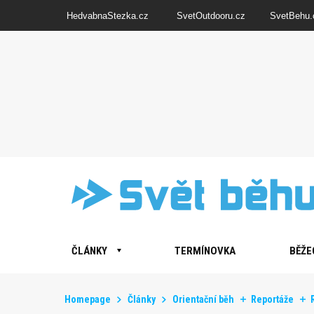
HedvabnaStezka.cz
SvetOutdooru.cz
SvetBehu.
ČLÁNKY
TERMÍNOVKA
BĚŽE
Homepage
Články
Orientační běh
Reportáže