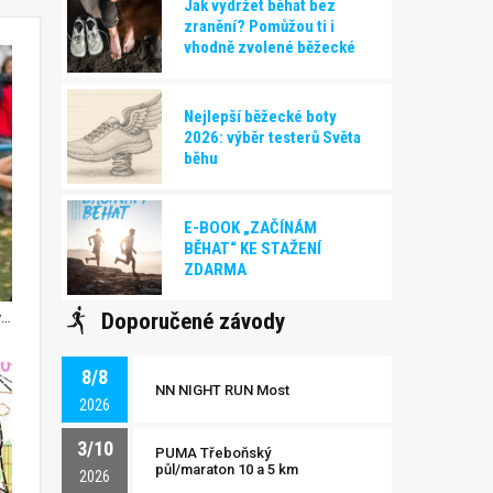
Jak vydržet běhat bez
zranění? Pomůžou ti i
vhodně zvolené běžecké
boty!
Nejlepší běžecké boty
2026: výběr testerů Světa
běhu
E-BOOK „ZAČÍNÁM
BĚHAT“ KE STAŽENÍ
ZDARMA
Doporučené závody
Klubové Mistrovství ČR. Ženy brněnských Žabovřesk rozcupovaly konkurenci, v mužích zvítězili knírači z Hradce, a v družstvech se o titul finišovalo.
8/8
NN NIGHT RUN Most
2026
3/10
PUMA Třeboňský
půl/maraton 10 a 5 km
2026