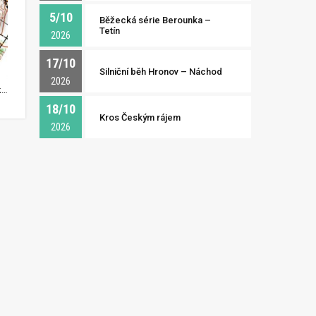
5/10
Běžecká série Berounka –
Tetín
2026
17/10
Silniční běh Hronov – Náchod
2026
Závěr prvního úseku. V čele jasně Markéta Tesařová (Žabovřesky A). Vidíme chybující Pardubice a OK99.
18/10
Kros Českým rájem
2026