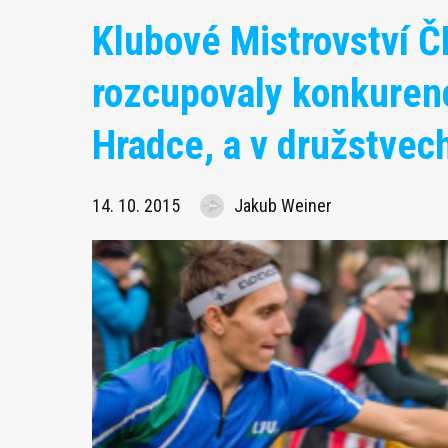
Klubové Mistrovství 
rozcupovaly konkurenci
Hradce, a v družstvech 
14. 10. 2015
Jakub Weiner