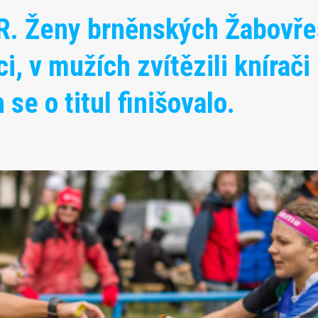
ČR. Ženy brněnských Žabovř
, v mužích zvítězili knírači
se o titul finišovalo.