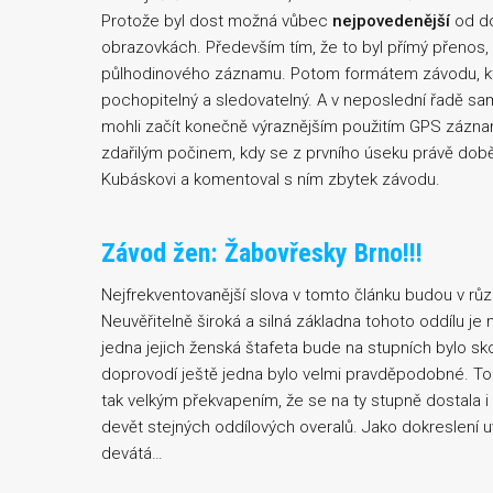
Protože byl dost možná vůbec
nejpovedenější
od do
obrazovkách. Především tím, že to byl přímý přenos,
půlhodinového záznamu. Potom formátem závodu, kte
pochopitelný a sledovatelný. A v neposlední řadě 
mohli začít konečně výraznějším použitím GPS záznam
zdařilým počinem, kdy se z prvního úseku právě doběh
Kubáskovi a komentoval s ním zbytek závodu.
Závod žen: Žabovřesky Brno!!!
Nejfrekventovanější slova v tomto článku budou v 
Neuvěřitelně široká a silná základna tohoto oddílu
jedna jejich ženská štafeta bude na stupních bylo sko
doprovodí ještě jedna bylo velmi pravděpodobné. To 
tak velkým překvapením, že se na ty stupně dostala i 
devět stejných oddílových overalů. Jako dokreslení
devátá…