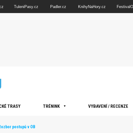
cz
TuleniPasy.cz
Padler.cz
KnihyNaHory.cz
Festival
CKÉ TRASY
TRÉNINK
VYBAVENÍ / RECENZE
Rozbor postupů v OB