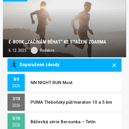
E-BOOK „ZAČÍNÁM BĚHAT“ KE STAŽENÍ ZDARMA
6. 12. 2025
Redakce
Doporučené závody
8/8
NN NIGHT RUN Most
2026
3/10
PUMA Třeboňský půl/maraton 10 a 5 km
2026
5/10
Běžecká série Berounka – Tetín
2026