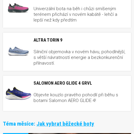
Univerzální bota na běh i chůzi smíšeným
terénem přichází v novém kabátě - lehčí a
lepší než kdy předtím
ALTRA TORIN 9
Silniční objemovka v novém hávu, pohodlnější,
s větší návratností energie a bezkonkurenční
přilnavostí.
SALOMON AERO GLIDE 4 GRVL
Objevte kouzlo pravého pohodlí při běhu s
botami Salomon AERO GLIDE 4!
Téma měsíce:
Jak vybrat běžecké boty