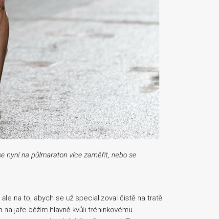
 se nyní na půlmaraton více zaměřit, nebo se
le na to, abych se už specializoval čistě na tratě
 na jaře běžím hlavně kvůli tréninkovému