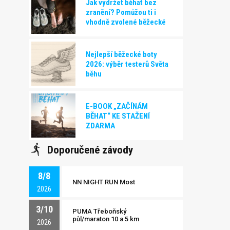
Jak vydržet běhat bez
zranění? Pomůžou ti i
vhodně zvolené běžecké
boty!
Nejlepší běžecké boty
2026: výběr testerů Světa
běhu
E-BOOK „ZAČÍNÁM
BĚHAT“ KE STAŽENÍ
ZDARMA
Doporučené závody
8/8
NN NIGHT RUN Most
2026
3/10
PUMA Třeboňský
půl/maraton 10 a 5 km
2026