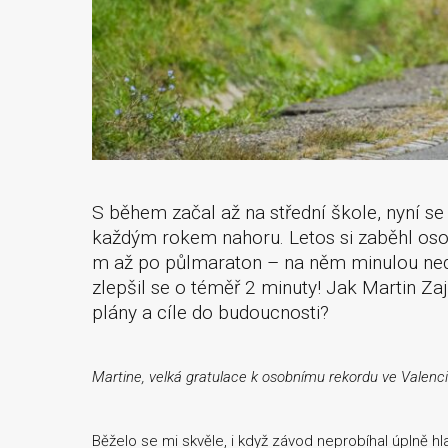
S během začal až na střední škole, nyní se
každým rokem nahoru. Letos si zaběhl oso
m až po půlmaraton – na něm minulou neděli
zlepšil se o téměř 2 minuty! Jak Martin Za
plány a cíle do budoucnosti?
Martine, velká gratulace k osobnímu rekordu ve Valencii
Běželo se mi skvěle, i když závod neprobíhal úplně h