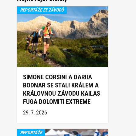
REPORTÁŽE ZE ZÁVODŮ
SIMONE CORSINI A DARIIA
BODNAR SE STALI KRÁLEM A
KRÁLOVNOU ZÁVODU KAILAS
FUGA DOLOMITI EXTREME
TRAIL 2026
29. 7. 2026
REPORTÁŽE