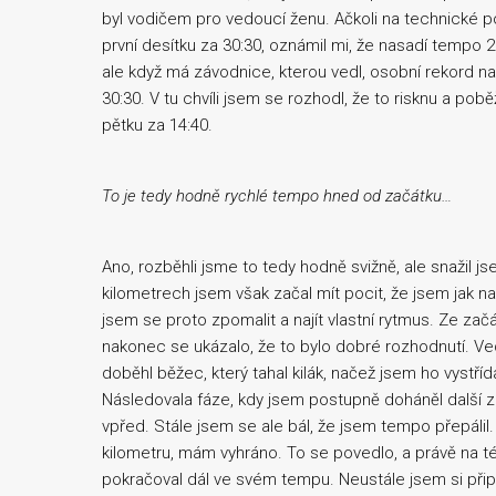
byl vodičem pro vedoucí ženu. Ačkoli na technické p
první desítku za 30:30, oznámil mi, že nasadí tempo 2
ale když má závodnice, kterou vedl, osobní rekord na 
30:30. V tu chvíli jsem se rozhodl, že to risknu a poběž
pětku za 14:40.
To je tedy hodně rychlé tempo hned od začátku…
Ano, rozběhli jsme to tedy hodně svižně, ale snažil 
kilometrech jsem však začal mít pocit, že jsem jak 
jsem se proto zpomalit a najít vlastní rytmus. Ze za
nakonec se ukázalo, že to bylo dobré rozhodnutí. Ved
doběhl běžec, který tahal kilák, načež jsem ho vystřída
Následovala fáze, kdy jsem postupně doháněl další 
vpřed. Stále jsem se ale bál, že jsem tempo přepálil.
kilometru, mám vyhráno. To se povedlo, a právě na té
pokračoval dál ve svém tempu. Neustále jsem si př