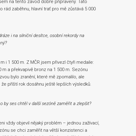
sem na tento závod dobře připravený. Tato
o rád zaběhnu, hlavní trať pro mě zůstává 5 000
áze i na silniční desítce, osobní rekordy na
ený?
 m i 1 500 m. Z MČR jsem přivezl čtyři medaile:
 000 m a překvapivě bronz na 1 500 m. Sezónu
zvou bylo zranění, které mě zpomalilo, ale
 že příští rok dosáhnu ještě lepších výsledků.
o by ses chtěl v další sezóně zaměřit a zlepšit?
eni vždy objevil nějaký problém – jednou zažívací,
zónu se chci zaměřit na větší konzistenci a