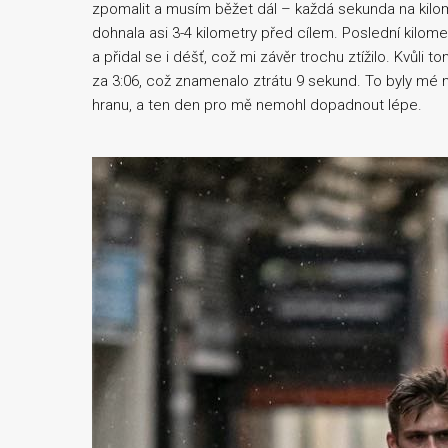
zpomalit a musím běžet dál – každá sekunda na kilom
dohnala asi 3-4 kilometry před cílem. Poslední kilomet
a přidal se i déšť, což mi závěr trochu ztížilo. Kvůli 
za 3:06, což znamenalo ztrátu 9 sekund. To byly mé ne
hranu, a ten den pro mě nemohl dopadnout lépe.