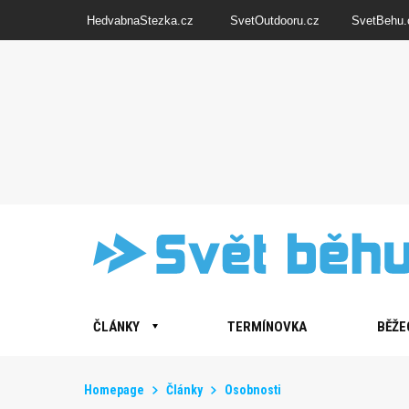
HedvabnaStezka.cz
SvetOutdooru.cz
SvetBehu.
ČLÁNKY
TERMÍNOVKA
BĚŽE
Homepage
Články
Osobnosti