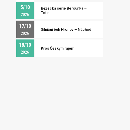
5/10
Běžecká série Berounka –
Tetín
2026
17/10
Silniční běh Hronov – Náchod
2026
18/10
Kros Českým rájem
2026