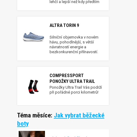
lehčí a lepší než kdy předtím
ALTRA TORIN 9
Silniční objemovka v novém
hávu, pohodlnější, s větší
návratností energie a
bezkonkurenční přilnavostí.
COMPRESSPORT
PONOŽKY ULTRA TRAIL
Ponožky Ultra Trail Vás podrží
při pořádné porci kilometrů!
Téma měsíce:
Jak vybrat běžecké
boty