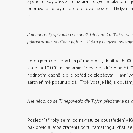
systému, kdy přes zimu nabírám objem a díky tomu j
příprava je nezbytná pro dráhovou sezónu. I když si h
m.
Jak hodnotíš uplynulou sezónu? Tituly na 10 000 m na dr
půlmaratonu, desítce i pětce … S čím jsi nejvíce spokoj
Letos jsem se zlepšil na půlmaratonu, desítce, 5 000
zlato na 10 000 m i na silniční desítce, stříbro na 5
hodnotím kladně, ale je pořád co zlepšovat. Hlavní vý
zároveň mě posunulo dál. Trpělivost je klíč, a doufám,
A je něco, co se Ti nepovedlo dle Tvých představ a na c
Poslední tři roky se mi po návratu ze soustředění v K
pak covid a letos zranění úponu hamstringu. Příští se