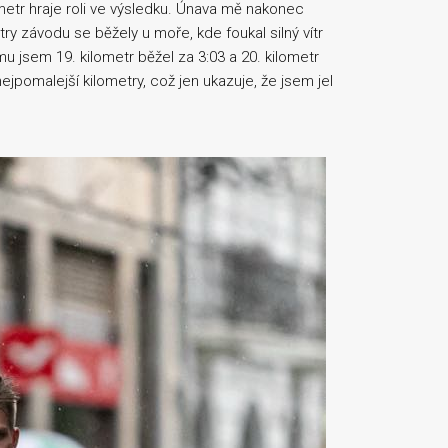
etr hraje roli ve výsledku. Únava mě nakonec
ry závodu se běžely u moře, kde foukal silný vítr
tomu jsem 19. kilometr běžel za 3:03 a 20. kilometr
jpomalejší kilometry, což jen ukazuje, že jsem jel