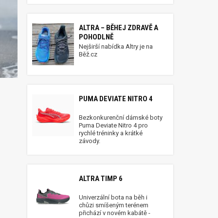
ALTRA – BĚHEJ ZDRAVĚ A
POHODLNĚ
Nejširší nabídka Altry je na
Běž.cz
PUMA DEVIATE NITRO 4
Bezkonkurenční dámské boty
Puma Deviate Nitro 4 pro
rychlé tréninky a krátké
závody.
ALTRA TIMP 6
Univerzální bota na běh i
chůzi smíšeným terénem
přichází v novém kabátě -