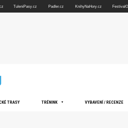
cz
TuleniPasy.cz
Padler.cz
KnihyNaHory.cz
Festival
CKÉ TRASY
TRÉNINK
VYBAVENÍ / RECENZE