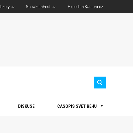
Obzory.cz
SnowFilmFest.cz
ExpedicniKamera.cz
DISKUSE
ČASOPIS SVĚT BĚHU