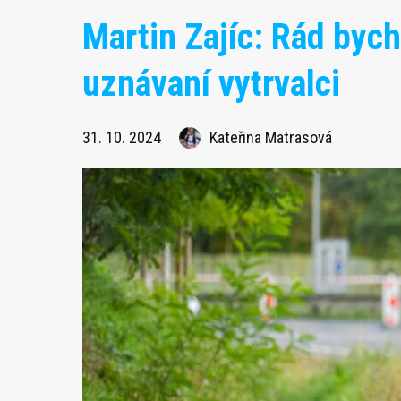
Martin Zajíc: Rád bych
uznávaní vytrvalci
31. 10. 2024
Kateřina Matrasová