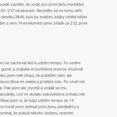
oradě zaznělo, že vodič pro první ženu má běžet
:50–2:57 na kilometr. Nechtělo se mi tomu věřit,
desítku 28:46, bylo by zvláštní, kdyby chtěla běžet
ím s nimi. První kilometr jsme zvládli za 2:52, první
jsem se zachovat klid a udržet tempo. Po sedmi
na gumě, a chyběla mi potřebná rezerva. Rozhodl
čátku jsem měl obavy, že poběžím sám, ale
oucí žena mi utekla a já běžel sólo. Po chvíli mě
l. Pak jsem ale zrychlil a vzdálil se mu.
závodníky, což mi dodalo sebevědomí a hnalo mě
 Říkal jsem si, že když udržím tempo do 15.
to metě jsem dohnal první ženu, předběhl ji a
ipomínal, že pokud někoho doženu, nesmím