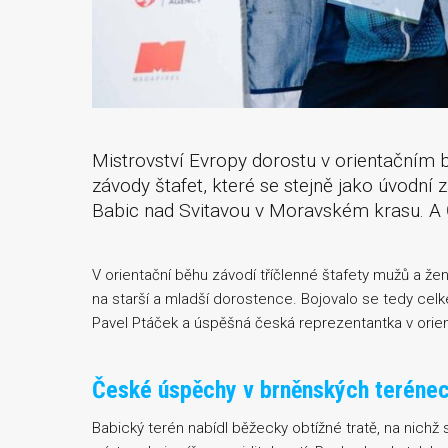
Mistrovství Evropy dorostu v orientačním 
závody štafet, které se stejně jako úvodní z
Babic nad Svitavou v Moravském krasu. A Če
V orientační běhu závodí tříčlenné štafety mužů a že
na starší a mladší dorostence. Bojovalo se tedy celke
Pavel Ptáček a úspěšná česká reprezentantka v orien
České úspěchy v brněnských teréne
Babický terén nabídl běžecky obtížné tratě, na nich