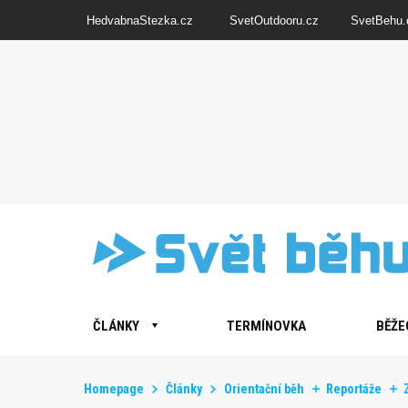
HedvabnaStezka.cz
SvetOutdooru.cz
SvetBehu.
ČLÁNKY
TERMÍNOVKA
BĚŽE
Homepage
Články
Orientační běh
Reportáže