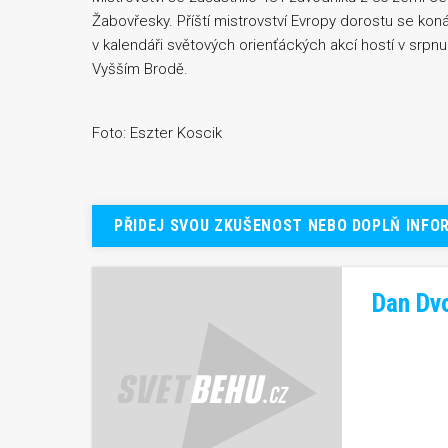
Žabovřesky. Příští mistrovství Evropy dorostu se kon
v kalendáři světových orienťáckých akcí hostí v srp
Vyšším Brodě.
Foto: Eszter Koscik
PŘIDEJ SVOU ZKUŠENOST NEBO DOPLŇ INFO
Dan Dv