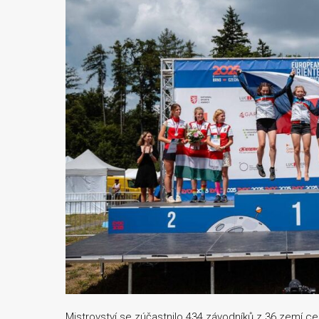
Mistrovství se zúčastnilo 434 závodníků z 36 zemí ce