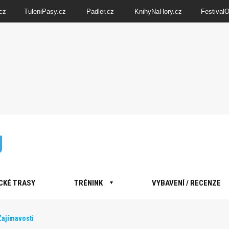
cz
TuleniPasy.cz
Padler.cz
KnihyNaHory.cz
Festival
CKÉ TRASY
TRÉNINK
VYBAVENÍ / RECENZE
Zajímavosti