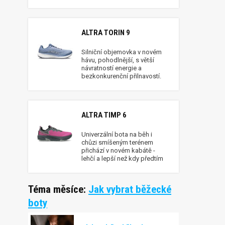
ALTRA TORIN 9
Silniční objemovka v novém
hávu, pohodlnější, s větší
návratností energie a
bezkonkurenční přilnavostí.
ALTRA TIMP 6
Univerzální bota na běh i
chůzi smíšeným terénem
přichází v novém kabátě -
lehčí a lepší než kdy předtím
Téma měsíce:
Jak vybrat běžecké
boty