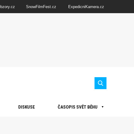
Obzory.cz
SnowFilmFest.cz
ExpedicniKamera.cz
DISKUSE
ČASOPIS SVĚT BĚHU