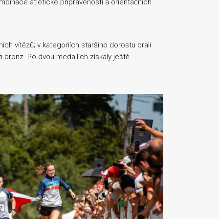
ombinace atletické připravenosti a orientačních
ích vítězů; v kategoriích staršího dorostu brali
i bronz. Po dvou medailích získaly ještě