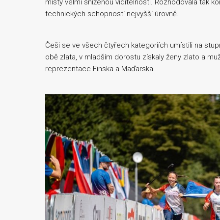
místy velmi sníženou viditelností. Rozhodovala tak k
technických schopností nejvyšší úrovně.
Češi se ve všech čtyřech kategoriích umístili na stupn
obě zlata, v mladším dorostu získaly ženy zlato a muž
reprezentace Finska a Maďarska.