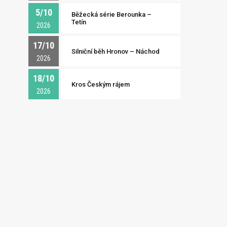
5/10
Běžecká série Berounka –
Tetín
2026
17/10
Silniční běh Hronov – Náchod
2026
18/10
Kros Českým rájem
2026