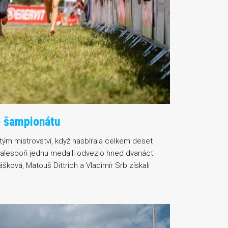
o šampionátu
tým mistrovství, když nasbírala celkem deset
 alespoň jednu medaili odvezlo hned dvanáct
šková, Matouš Dittrich a Vladimír Srb získali