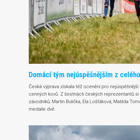
Domácí tým nejúspěšnějším z celéh
Česká výprava získala též ocenění pro nejúspěšnější 
cenných kovů. Z šestnácti českých reprezentantů si
závodníků; Martin Bulička, Ela Lošťáková, Matilda Tomá
medaile dvě.