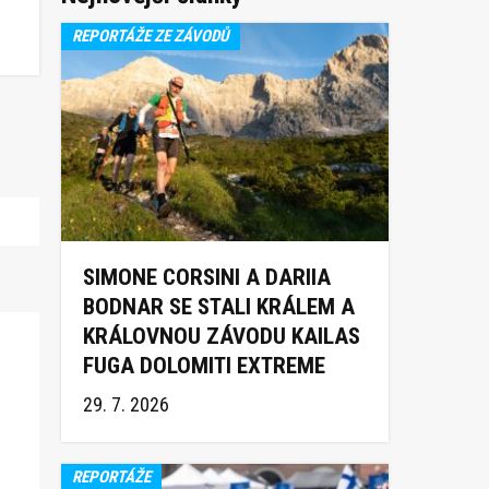
REPORTÁŽE ZE ZÁVODŮ
SIMONE CORSINI A DARIIA
BODNAR SE STALI KRÁLEM A
KRÁLOVNOU ZÁVODU KAILAS
FUGA DOLOMITI EXTREME
TRAIL 2026
29. 7. 2026
REPORTÁŽE