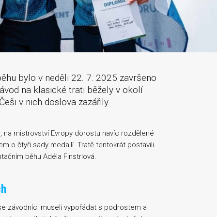
běhu bylo v neděli 22. 7. 2025 završeno
ávod na klasické trati běžely v okolí
ši v nich doslova zazářily.
n, na mistrovství Evropy dorostu navíc rozdělené
m o čtyři sady medailí. Tratě tentokrát postavili
tačním běhu Adéla Finstrlová.
ch
ž se závodníci museli vypořádat s podrostem a