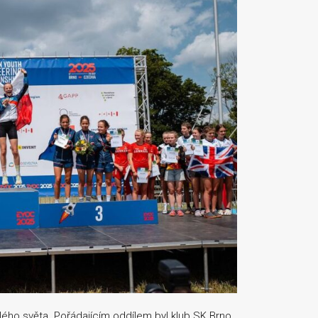
lého světa. Pořádajícím oddílem byl klub SK Brno