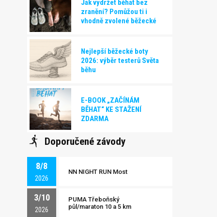
Jak vydržet běhat bez
zranění? Pomůžou ti i
vhodně zvolené běžecké
boty!
Nejlepší běžecké boty
2026: výběr testerů Světa
běhu
E-BOOK „ZAČÍNÁM
BĚHAT“ KE STAŽENÍ
ZDARMA
Doporučené závody
8/8
NN NIGHT RUN Most
2026
3/10
PUMA Třeboňský
půl/maraton 10 a 5 km
2026