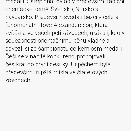
medailí. Šampionát ovládly především tradiční
orienťácké země, Švédsko, Norsko a
Švýcarsko. Především švédští běžci v čele s
fenomenální Tove Alexandersson, která
zvítězila ve všech pěti závodech, ukázali, kdo v
současnosti orientačnímu běhu vládne a
odvezli si ze šampionátu celkem osm medailí.
Češi se v nabité konkurenci probojovali
šestkrát do první desítky. Úspěchem byla
především tři pátá místa ve štafetových
závodech.