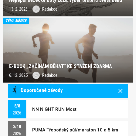
Nejlepší běžecké boty 2026: výběr testerů Světa běhu
13. 2. 2026
Redakce
TÉMA MĚSÍCE
E-BOOK „ZAČÍNÁM BĚHAT“ KE STAŽENÍ ZDARMA
6. 12. 2025
Redakce
Doporučené závody
8/8
NN NIGHT RUN Most
2026
3/10
PUMA Třeboňský půl/maraton 10 a 5 km
2026