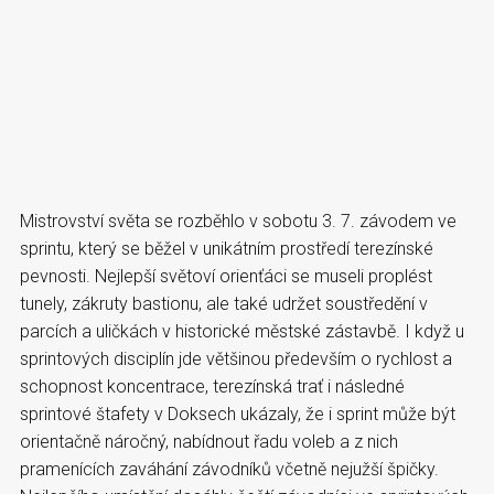
Mistrovství světa se rozběhlo v sobotu 3. 7. závodem ve
sprintu, který se běžel v unikátním prostředí terezínské
pevnosti. Nejlepší světoví orienťáci se museli proplést
tunely, zákruty bastionu, ale také udržet soustředění v
parcích a uličkách v historické městské zástavbě. I když u
sprintových disciplín jde většinou především o rychlost a
schopnost koncentrace, terezínská trať i následné
sprintové štafety v Doksech ukázaly, že i sprint může být
orientačně náročný, nabídnout řadu voleb a z nich
pramenících zaváhání závodníků včetně nejužší špičky.