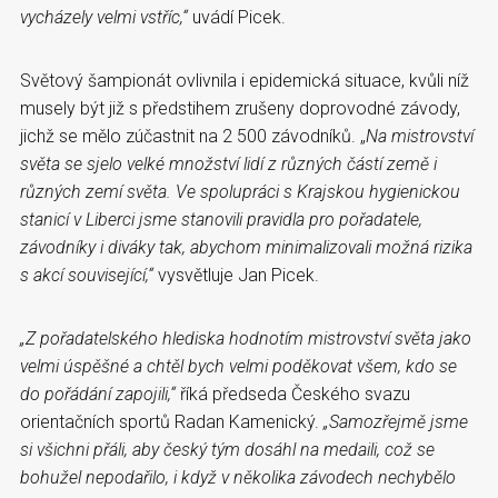
vycházely velmi vstříc,“
uvádí Picek.
Světový šampionát ovlivnila i epidemická situace, kvůli níž
musely být již s předstihem zrušeny doprovodné závody,
jichž se mělo zúčastnit na 2 500 závodníků. „
Na mistrovství
světa se sjelo velké množství lidí z různých částí země i
různých zemí světa. Ve spolupráci s Krajskou hygienickou
stanicí v Liberci jsme stanovili pravidla pro pořadatele,
závodníky i diváky tak, abychom minimalizovali možná rizika
s akcí související,“
vysvětluje Jan Picek.
„Z pořadatelského hlediska hodnotím mistrovství světa jako
velmi úspěšné a chtěl bych velmi poděkovat všem, kdo se
do pořádání zapojili,“
říká předseda Českého svazu
orientačních sportů Radan Kamenický.
„Samozřejmě jsme
si všichni přáli, aby český tým dosáhl na medaili, což se
bohužel nepodařilo, i když v několika závodech nechybělo