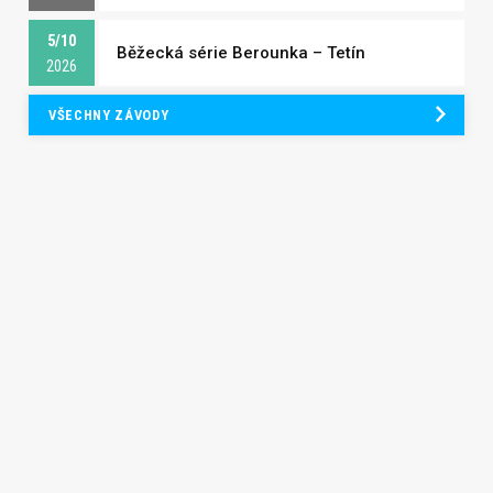
5/10
Běžecká série Berounka – Tetín
2026
VŠECHNY ZÁVODY