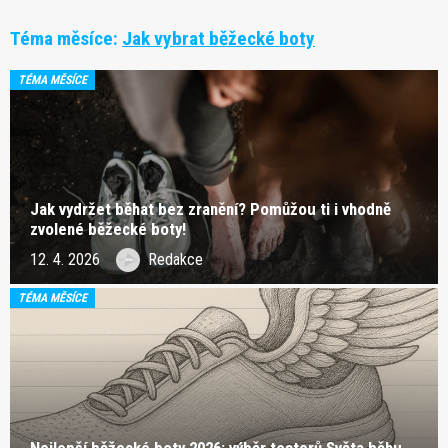
Téma měsíce:
Jak vybrat běžecké boty
TÉMA MĚSÍCE
Jak vydržet běhat bez zranění? Pomůžou ti i vhodně
zvolené běžecké boty!
12. 4. 2026
Redakce
TÉMA MĚSÍCE