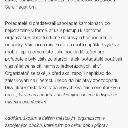
Sara Hagström.
Pořadatelé si předsevzali uspořádat šampionát v co
nejudržitelnější formě, ať už v přístupu k samotné
organizaci, v oblasti sdílené dopravy či hospodaření s
odpadky. Všichni na místě i doma mohli například využívat
mobilní aplikaci namísto tisku podkladů, tašky pro
pořadatele byly ušity ze starých látek, pořadatelé používali
vlastní lahve na pití namísto jednorázových lahví.
Organizátoři se také již před akcí zapojili například do
zalesňování na Liberecku nebo do iniciativy #bezdopadu.
Díky akci vznikla také řada nových kvalitních orienťáckých
map.
„Tyto mapy budou v následujících letech k dispozici
místním orienťáckým
oddílům, školám a dalším městským organizacím v
zapojených obcích, které nám po celou dobu příprav