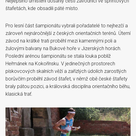
Nejlepšího umístění dosáhly čeští závodníci ve sprintových
štafetách, kde obsadili páté místo.
Pro lesní část šampionátu vybrali pořadatelé to nejhezčí a
zároveň nejnáročnější z českých orientačních terénů. Úterní
závod na krátké trati proběhl mezi kamennými poli a
žulovými balvany na Bukové hoře v Jizerských horách.
Poslední arénou šampionátu se stala louka poblíž
Heřmánek na Kokořínsku. V jedinečných prostorech
pískovcových skalních věží a zařízlých údolích zarostlých
borůvčím proběhl závod štafet, v němž obě české štafety
braly pátou pozici, a královská disciplína orientačního běhu,
klasická trať.