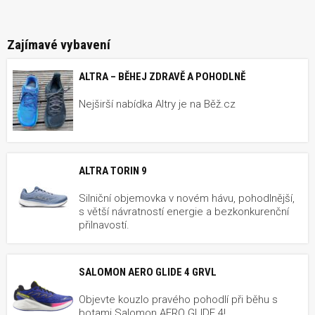
Zajímavé vybavení
ALTRA – BĚHEJ ZDRAVĚ A POHODLNĚ
Nejširší nabídka Altry je na Běž.cz
ALTRA TORIN 9
Silniční objemovka v novém hávu, pohodlnější,
s větší návratností energie a bezkonkurenční
přilnavostí.
SALOMON AERO GLIDE 4 GRVL
Objevte kouzlo pravého pohodlí při běhu s
botami Salomon AERO GLIDE 4!