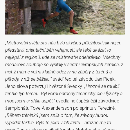
„Mistrovství světa pro nás bylo skvělou příležitostí jak nejen
představit orientační běh veřejnosti, ale také ukázat to
nejlepší z regionů, kde se mistrovství odehrávalo. Všechny
medailové souboje se vysílaly v sedmi evropských zemích, z
nichž máme velmi kladné odezvy na záběry z terénů a
přírody, v níž se běželo,“
uvádí ředitel závodu Jan Picek.
Jeho slova potvrzují i hvězdné Švédky.
„Hrozně se mi líbil
tenhle typ terénu. Byl velmi náročný technicky, ale i fyzicky a
moc jsem si přála uspět,“
uvedla nejúspěšnější závodnice
šampionátu Tove Alexandersson po sprintu v Terezíně.
„Během
tréninků jsem snila o tom, že závody budou
vypadat takhle. Bylo to jako v labyrintu… hrozně mě to
bavilo,“
usmívala se v cíli vítězného štafetového závodu