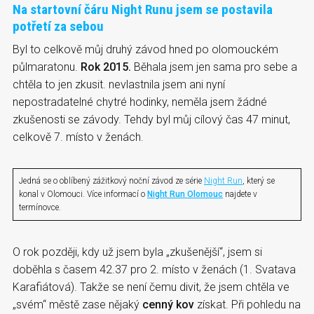
Na startovní čáru Night Runu jsem se postavila
potřetí za sebou
Byl to celkově můj druhý závod hned po olomouckém
půlmaratonu.
Rok 2015.
Běhala jsem jen sama pro sebe a
chtěla to jen zkusit. nevlastnila jsem ani nyní
nepostradatelné chytré hodinky, neměla jsem žádné
zkušenosti se závody. Tehdy byl můj cílový čas 47 minut,
celkově 7. místo v ženách.
Jedná se o oblíbený zážitkový noční závod ze série
Night Run
, který se
konal v Olomouci. Více informací o
Night Run Olomouc
najdete v
termínovce.
O rok později, kdy už jsem byla „zkušenější“, jsem si
doběhla s časem 42.37 pro 2. místo v ženách (1. Svatava
Karafiátová). Takže se není čemu divit, že jsem chtěla ve
„svém“ městě zase nějaký
cenný kov
získat. Při pohledu na