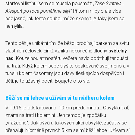
startovní listinu jsem se musela pousmát:
„Zase Svatava…
Alespoň po roce poměříme síly!“
Přitom mi bylo ale více
než jasné, jak tento souboj může skončit. A taky jsem se
nemýlila.
Tento běh je unikátní tím, že běžci probíhají parkem za svitu
vlastních čelovek, čímž vzniká nekonečně dlouhý
světelný
had
. Kouzelnou atmosféru večera navíc podtrhují fanoušci
na trati. Když kolem sebe slyšíte opakovaně své jméno a v
tunelu kolem časomíry jsou davy tleskajících dospělých i
dětí, je to úžasný pocit. Bojujete o to víc.
Běží se mi lehce a užívám si tu nádheru kolem
V 19:15 je odstartováno. 10 km přede mnou… Obvyklá trať,
známí na trati i kolem ní. Jen tempo je zpočátku
„vražedné“. Jak bývá u takových akcí obvyklé, začátky se
přepalují. Nicméně prvních 5 km se mi běží lehce. Užívám si