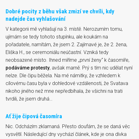
Dobré pocity z běhu však zmizí ve chvíli, kdy
nadejde čas vyhlašování
V kategorii mě vyhlašují na 3. místě. Nerozumím tomu,
ujímám se tedy tohoto stupínku, ale koukám na
pořadatele, namítám, že jsem 2. Zajímavé je, že 2. žena,
Eliška H., se ceremoniálu neúčastní. Vzniká tedy
neobsazené místo. Ihned míříme „první ženy“ k časomíře,
podáváme protesty
, avšak marně. Prý s tím nic udělat nyní
nelze. Dle čipu běžela. Na mé námitky, že vzhledem k
cílovému času byla v dohledové vzdálenosti, že Svatava
nikoho jiného než mne nepředbíhala, že všichni na trati
tvrdili, že jsem druhá…
Ať žije čipová časomíra
Nic. Odcházím zklamaná. Přesto doufám, že se daná věc
vysvětlí. Následující dny vychází článek, kde je ona dívka