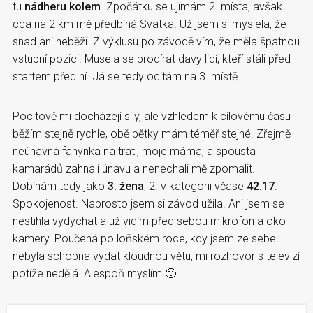
tu
nádheru kolem
. Zpočátku se ujímám 2. místa, avšak
cca na 2 km mě předbíhá Svatka. Už jsem si myslela, že
snad ani neběží. Z výklusu po závodě vím, že měla špatnou
vstupní pozici. Musela se prodírat davy lidí, kteří stáli před
startem před ní. Já se tedy ocitám na 3. místě.
Pocitově mi docházejí síly, ale vzhledem k cílovému času
běžím stejně rychle, obě pětky mám téměř stejné. Zřejmě
neúnavná fanynka na trati, moje máma, a spousta
kamarádů zahnali únavu a nenechali mě zpomalit.
Dobíhám tedy jako
3. žena
, 2. v kategorii včase
42.17
.
Spokojenost. Naprosto jsem si závod užila. Ani jsem se
nestihla vydýchat a už vidím před sebou mikrofon a oko
kamery. Poučená po loňském roce, kdy jsem ze sebe
nebyla schopna vydat kloudnou větu, mi rozhovor s televizí
potíže nedělá. Alespoň myslím 🙂