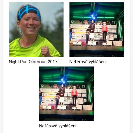
Night Run Olomouc 2017: I mezi běžci se najdou tací, co se nebojí podvádět! – osobní zkušenost běžkyně Jitky Fojtkové
Neférové vyhlášení
Neférové vyhlášení