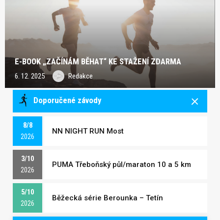
E-BOOK „ZAČÍNÁM BĚHAT“ KE STAŽENÍ ZDARMA
6. 12. 2025
Redakce
Doporučené závody
8/8
NN NIGHT RUN Most
2026
3/10
PUMA Třeboňský půl/maraton 10 a 5 km
2026
5/10
Běžecká série Berounka – Tetín
2026