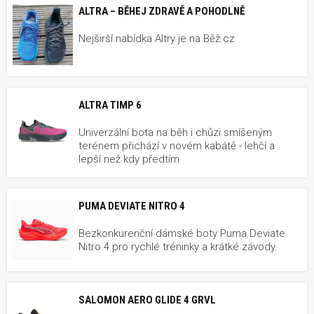
ALTRA – BĚHEJ ZDRAVĚ A POHODLNĚ
Nejširší nabídka Altry je na Běž.cz
ALTRA TIMP 6
Univerzální bota na běh i chůzi smíšeným
terénem přichází v novém kabátě - lehčí a
lepší než kdy předtím
PUMA DEVIATE NITRO 4
Bezkonkurenční dámské boty Puma Deviate
Nitro 4 pro rychlé tréninky a krátké závody.
SALOMON AERO GLIDE 4 GRVL