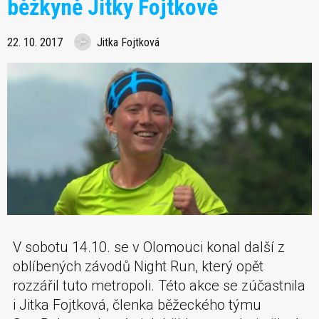
běžkyně Jitky Fojtkové
22. 10. 2017
Jitka Fojtková
V sobotu 14.10. se v Olomouci konal další z
oblíbených závodů Night Run, který opět
rozzářil tuto metropoli. Této akce se zúčastnila
i Jitka Fojtková, členka běžeckého týmu