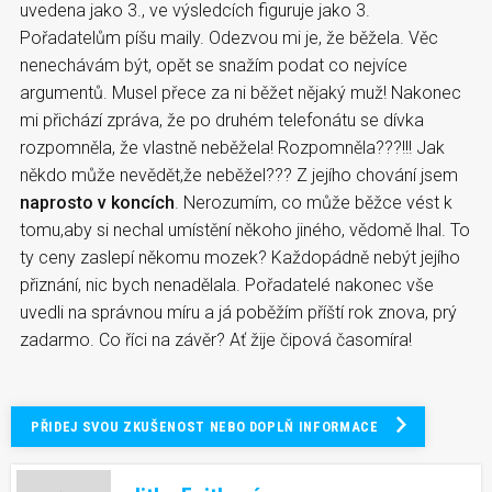
uvedena jako 3., ve výsledcích figuruje jako 3.
Pořadatelům píšu maily. Odezvou mi je, že běžela. Věc
nenechávám být, opět se snažím podat co nejvíce
argumentů. Musel přece za ni běžet nějaký muž! Nakonec
mi přichází zpráva, že po druhém telefonátu se dívka
rozpomněla, že vlastně neběžela! Rozpomněla???!!! Jak
někdo může nevědět,že neběžel??? Z jejího chování jsem
naprosto v koncích
. Nerozumím, co může běžce vést k
tomu,aby si nechal umístění někoho jiného, vědomě lhal. To
ty ceny zaslepí někomu mozek? Každopádně nebýt jejího
přiznání, nic bych nenadělala. Pořadatelé nakonec vše
uvedli na správnou míru a já poběžím příští rok znova, prý
zadarmo. Co říci na závěr? Ať žije čipová časomíra!
PŘIDEJ SVOU ZKUŠENOST NEBO DOPLŇ INFORMACE