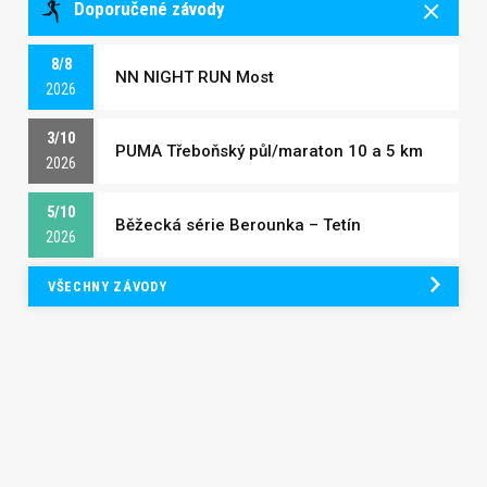
Doporučené závody
8/8
NN NIGHT RUN Most
2026
3/10
PUMA Třeboňský půl/maraton 10 a 5 km
2026
5/10
Běžecká série Berounka – Tetín
2026
VŠECHNY ZÁVODY