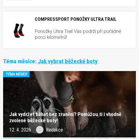
COMPRESSPORT PONOŽKY ULTRA TRAIL
Ponožky Ultra Trail Vás podrží při pořádné
porci kilometrů!
Téma měsíce:
Jak vybrat běžecké boty
TÉMA MĚSÍCE
Jak vydržet běhat bez zranění? Pomůžou ti i vhodně
zvolené běžecké boty!
12. 4. 2026
Redakce