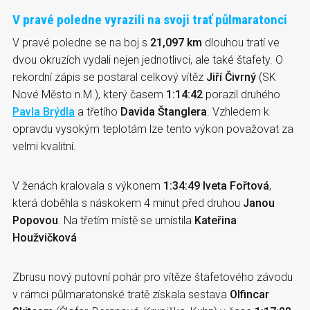
V pravé poledne vyrazili na svoji trať půlmaratonci
V pravé poledne se na boj s
21,097 km
dlouhou tratí ve
dvou okruzích vydali nejen jednotlivci, ale také štafety. O
rekordní zápis se postaral celkový vítěz
Jiří Čivrný
(SK
Nové Město n.M.), který časem
1:14:42
porazil druhého
Pavla Brýdla
a třetího
Davida Štanglera
. Vzhledem k
opravdu vysokým teplotám lze tento výkon považovat za
velmi kvalitní.
V ženách kralovala s výkonem
1:34:49 Iveta Fořtová
,
která doběhla s náskokem 4 minut před druhou
Janou
Popovou
. Na třetím místě se umístila
Kateřina
Houžvičková
Zbrusu nový putovní pohár pro vítěze štafetového závodu
v rámci půlmaratonské tratě získala sestava
Olfincar