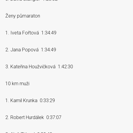
Ženy půmaraton
1. Iveta Fořtová 1:34:49
2. Jana Popová 1:34:49
3. Kateřina Houžvičková 1:42:30
10 km muži
1. Kamil Krunka 0:33:29
2. Robert Hurdálek 0:37:07