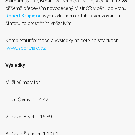
Skiteam
(Šlofar, Beranová, Krupička, Kuhn) v čase
1:17:28
,
přičemž především novopečený Mistr ČR v běhu do vrchu
Robert Krupička
svým výkonem dotáhl favorizovanou
štafetu za prestižním vítězstvím.
Kompletní informace a výsledky najdete na stránkách
www.sportvisio.cz
.
Výsledky
Muži půlmaraton
1. Jiří Čivrný 1:14:42
2. Pavel Brýdl 1:15:39
3. David Štangler 1:20:52