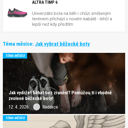
ALTRA TIMP 6
Univerzální bota na běh i chůzi smíšeným
terénem přichází v novém kabátě - lehčí a
lepší než kdy předtím
Téma měsíce:
Jak vybrat běžecké boty
TÉMA MĚSÍCE
Jak vydržet běhat bez zranění? Pomůžou ti i vhodně
zvolené běžecké boty!
12. 4. 2026
Redakce
TÉMA MĚSÍCE