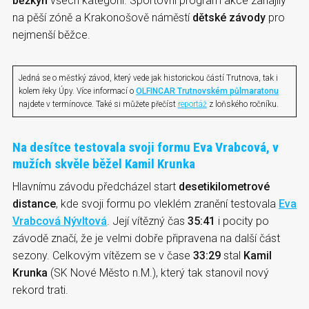
běžkyň
všech kategorií. Sportovní program akce zahájily
na pěší zóně a Krakonošově náměstí
dětské závody
pro
nejmenší běžce.
Jedná se o městký závod, který vede jak historickou částí Trutnova, tak i
kolem řeky Úpy. Více informací o
OLFINCAR Trutnovském půlmaratonu
najdete v termínovce. Také si můžete přečíst
reportáž
z loňského ročníku.
Na desítce testovala svoji formu Eva Vrabcová, v
mužích skvěle běžel Kamil Krunka
Hlavnímu závodu předcházel start
desetikilometrové
distance
, kde svoji formu po vleklém zranění testovala
Eva
Vrabcová Nývltová
. Její vítězný čas
35:41
i pocity po
závodě značí, že je velmi dobře připravena na další část
sezony. Celkovým vítězem se v čase
33:29
stal
Kamil
Krunka
(SK Nové Město n.M.), který tak stanovil nový
rekord trati.