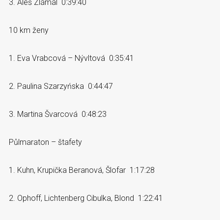
3. Aleš Zlámal 0:39:40
10 km ženy
1. Eva Vrabcová – Nývltová 0:35:41
2. Paulina Szarzyńska 0:44:47
3. Martina Švarcová 0:48:23
Půlmaraton – štafety
1. Kuhn, Krupička Beranová, Šlofar 1:17:28
2. Ophoff, Lichtenberg Cibulka, Blond 1:22:41