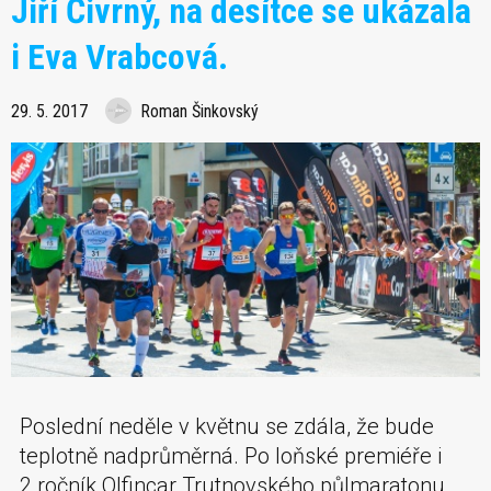
Jiří Čivrný, na desítce se ukázala
i Eva Vrabcová.
29. 5. 2017
Roman Šinkovský
Poslední neděle v květnu se zdála, že bude
teplotně nadprůměrná. Po loňské premiéře i
2.ročník Olfincar Trutnovského půlmaratonu,