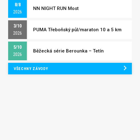
8/8
NN NIGHT RUN Most
2026
3/10
PUMA Třeboňský půl/maraton 10 a 5 km
2026
5/10
Běžecká série Berounka – Tetín
2026
VŠECHNY ZÁVODY