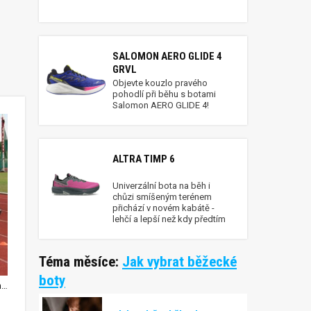
SALOMON AERO GLIDE 4
GRVL
Objevte kouzlo pravého
pohodlí při běhu s botami
Salomon AERO GLIDE 4!
ALTRA TIMP 6
Univerzální bota na běh i
chůzi smíšeným terénem
přichází v novém kabátě -
lehčí a lepší než kdy předtím
Téma měsíce:
Jak vybrat běžecké
boty
Podíváme se na atletický i klasický trénink