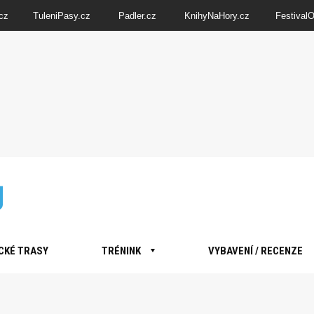
cz
TuleniPasy.cz
Padler.cz
KnihyNaHory.cz
Festival
CKÉ TRASY
TRÉNINK
VYBAVENÍ / RECENZE