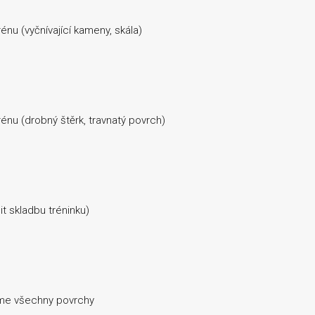
u (vyčnívající kameny, skála)
nu (drobný štěrk, travnatý povrch)
t skladbu tréninku)
íme všechny povrchy