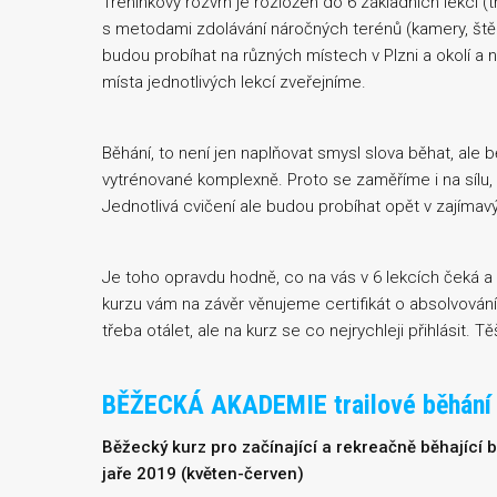
Tréninkový rozvrh je rozložen do 6 základních lekcí 
s metodami zdolávání náročných terénů (kamery, štěrk
budou probíhat na různých místech v Plzni a okolí a 
místa jednotlivých lekcí zveřejníme.
Běhání, to není jen naplňovat smysl slova běhat, ale
vytrénované komplexně. Proto se zaměříme i na sílu, 
Jednotlivá cvičení ale budou probíhat opět v zajímav
Je toho opravdu hodně, co na vás v 6 lekcích čeká a
kurzu vám na závěr věnujeme certifikát o absolvov
třeba otálet, ale na kurz se co nejrychleji přihlásit. 
BĚŽECKÁ AKADEMIE trailové běhání
Běžecký kurz pro začínající a rekreačně běhající 
jaře 2019 (květen-červen)