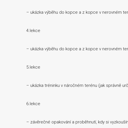
– ukázka výběhu do kopce a z kopce v nerovném terén
4.lekce
– ukázka výběhu do kopce a z kopce v nerovném teré
5.lekce
– ukázka tréninku v náročném terénu (jak správně urči
6.lekce
– závěrečné opakování a proběhnutí, kdy si vyzkouš