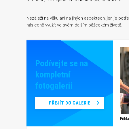
Nezáleží na věku ani na jiných aspektech, jen je pot
následně využít ve svém dalším běžeckém životě.
Podívejte se na
kompletní
fotogalerii
PŘEJÍT DO GALERIE