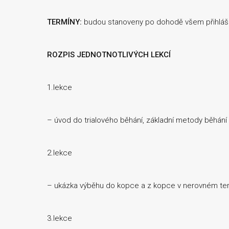
TERMÍNY:
budou stanoveny po dohodě všem přihláše
ROZPIS JEDNOTNOTLIVÝCH LEKCÍ
1.lekce
– úvod do trialového běhání, základní metody běhání
2.lekce
– ukázka výběhu do kopce a z kopce v nerovném terén
3.lekce