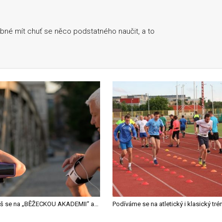
řebné mít chuť se něco podstatného naučit, a to
Přihlaš se na „BĚŽECKOU AKADEMII“ a zlepši svoji výkonnost