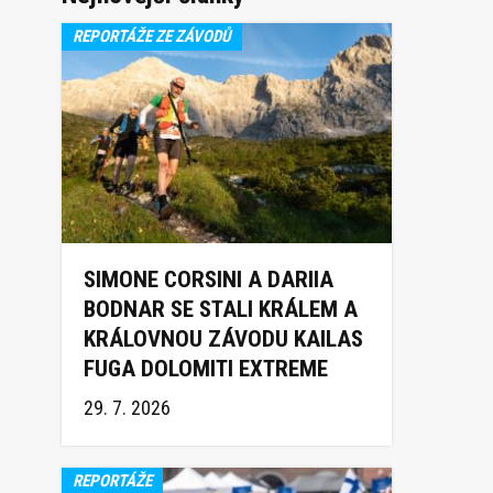
REPORTÁŽE ZE ZÁVODŮ
SIMONE CORSINI A DARIIA
BODNAR SE STALI KRÁLEM A
KRÁLOVNOU ZÁVODU KAILAS
FUGA DOLOMITI EXTREME
TRAIL 2026
29. 7. 2026
REPORTÁŽE