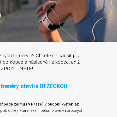
ížných terénech? Chcete se naučit jak
 do kopce a následně i z kopce, aniž
ak ZPOZORNĚTE!
 trenéry otevírá BĚŽECKOU
 případě zájmu i v Praze) v období květen až
pokročilé), které lákání běhat právě v náročných