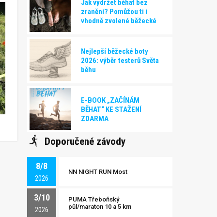
Jak vydržet běhat bez
zranění? Pomůžou ti i
vhodně zvolené běžecké
boty!
Nejlepší běžecké boty
2026: výběr testerů Světa
běhu
E-BOOK „ZAČÍNÁM
BĚHAT“ KE STAŽENÍ
ZDARMA
Doporučené závody
8/8
NN NIGHT RUN Most
2026
3/10
PUMA Třeboňský
půl/maraton 10 a 5 km
2026