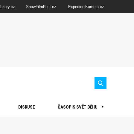
Obzory.cz
SnowFilmFest.cz
ExpedicniKamera.cz
DISKUSE
ČASOPIS SVĚT BĚHU