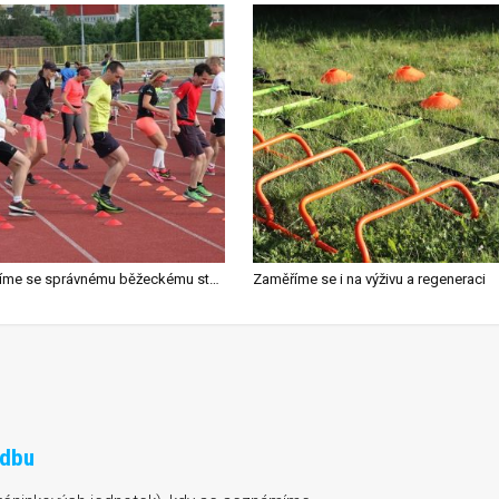
Naučíme se správnému běžeckému stylu
Zaměříme se i na výživu a regeneraci
adbu