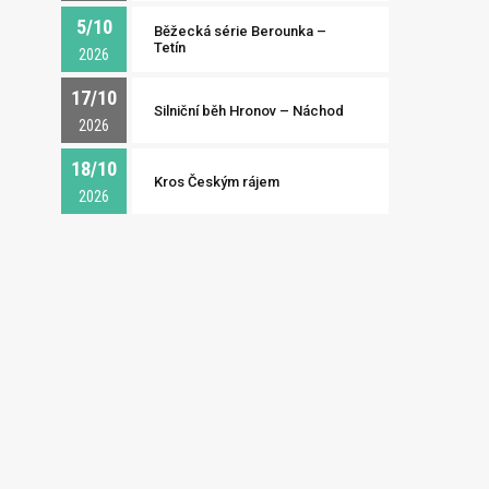
5/10
Běžecká série Berounka –
Tetín
2026
17/10
Silniční běh Hronov – Náchod
2026
18/10
Kros Českým rájem
2026