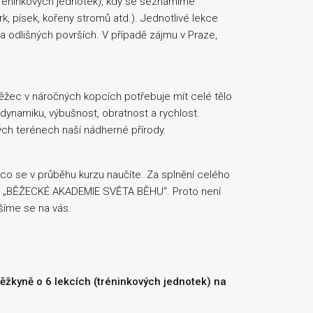
(tréninkových jednotek), kdy se seznámíme
, písek, kořeny stromů atd.). Jednotlivé lekce
na odlišných površích. V případě zájmu v Praze,
 běžec v náročných kopcích potřebuje mít celé tělo
dynamiku, výbušnost, obratnost a rychlost.
ých terénech naší nádherné přírody.
 co se v průběhu kurzu naučíte. Za splnění celého
ání „BĚŽECKÉ AKADEMIE SVĚTA BĚHU“. Proto není
Těšíme se na vás.
běžkyně o 6 lekcích (tréninkových jednotek) na