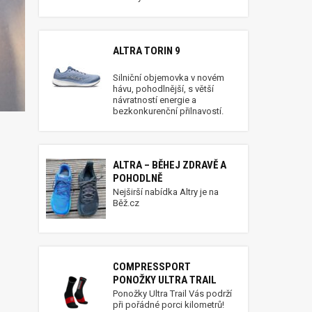
ALTRA TORIN 9
Silniční objemovka v novém
hávu, pohodlnější, s větší
návratností energie a
bezkonkurenční přilnavostí.
ALTRA – BĚHEJ ZDRAVĚ A
POHODLNĚ
Nejširší nabídka Altry je na
Běž.cz
COMPRESSPORT
PONOŽKY ULTRA TRAIL
Ponožky Ultra Trail Vás podrží
při pořádné porci kilometrů!