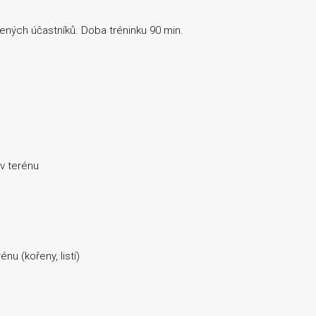
ných účastníků. Doba tréninku 90 min.
 v terénu
u (kořeny, listí)