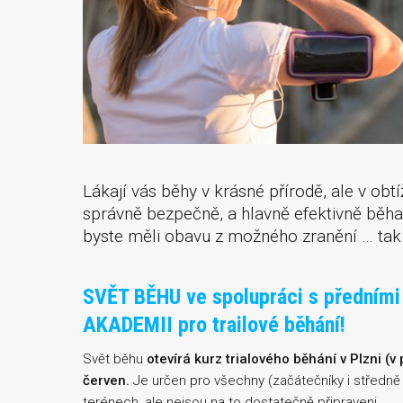
Lákají vás běhy v krásné přírodě, ale v obt
správně bezpečně, a hlavně efektivně běhat
byste měli obavu z možného zranění … t
SVĚT BĚHU ve spolupráci s předními
AKADEMII pro trailové běhání!
Svět běhu
otevírá kurz trialového běhání v Plzni (v
červen.
Je určen pro všechny (začátečníky i středně 
terénech, ale nejsou na to dostatečně připraveni.