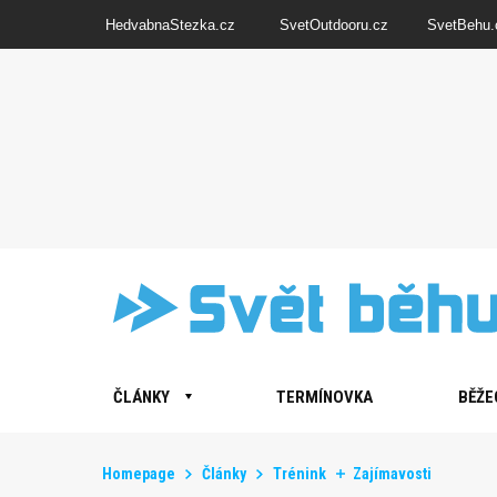
HedvabnaStezka.cz
SvetOutdooru.cz
SvetBehu.
ČLÁNKY
TERMÍNOVKA
BĚŽE
Homepage
Články
Trénink
Zajímavosti