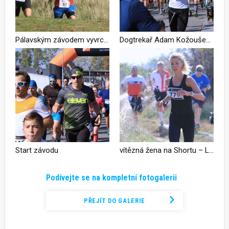
Pálavským závodem vyvrcholila letošní Rock Point – Horská výzva. Nejen závod, ale i celou sérii ovládli Radek Steklý s Janem Žaloudkem
Dogtrekař Adam Kožoušek na trati
Start závodu
vítězná žena na Shortu – Lenka Bémová
Podívejte se na kompletní fotogalerii
PŘEJÍT DO GALERIE