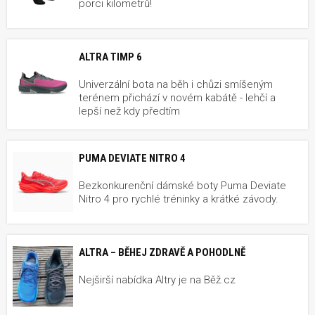
porci kilometrů!
ALTRA TIMP 6
Univerzální bota na běh i chůzi smíšeným
terénem přichází v novém kabátě - lehčí a
lepší než kdy předtím
PUMA DEVIATE NITRO 4
Bezkonkurenční dámské boty Puma Deviate
Nitro 4 pro rychlé tréninky a krátké závody.
ALTRA – BĚHEJ ZDRAVĚ A POHODLNĚ
Nejširší nabídka Altry je na Běž.cz