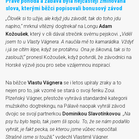
Právě pohoda a zábava byla nejčastěji zmiňovaná
slova, kterými běžci popisovali bonusový závod
„Člověk si to užije, ale když jdu závodit, tak do toho jdu
naplno,“
mrknul vítězný dogtrekař na Longu
Adam
Kožoušek
, který v cíli dával strečink svému pejskovi.
„Viděl
jsem to u Vlasty Vágnera. A naučila mě to kamarádka. Vždyť
i já se cítím lépe, když se protáhnu. Ona je šikovná, tak si to
zaslouží,“
pronesl Kožoušek, když potvrdil, že závodníci na
Horské výzvě jsou pro sebe vzájemnou inspirací.
Na běžce
Vlastu Vágnera
se i letos upíraly zraky a to
nejen pro to, jak vzorně se stará o svoji fenku Zoui.
Plzeňský Vágner, přestože vyhrává standardně kategorii
mužského dogtrekingu, na Pálavě naopak vyhrál závod
dvojic se svojí partnerkou
Dominikou Slavotínkovou
.
„Na
psy tu bylo teplo, tak jsem šli spolu. To, že se nám podařilo
vyhrát, je fakt pecka, se kterou jsme vůbec nepočítali.
Strašně jsme si toužili,“
vydechl Vlastimil Vágner.