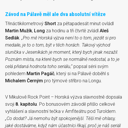
Závod na Pálavě měl ale dva absolutní vítěze
Třináctikilometrový
Short
za pětapadesát minut ovládl
Martin Mužík
,
Long
za hodinu a tři čtvrtě zvládl
Aleš
Sedlák
.
„Pro mě Horská výzva není to o tom, jezdit si pro
medaile, je to o tom, být v těch horách. Takový východ
sluníčka v Jeseníkách je moment, který bych jinak nezažil.
Poznám místa, na které bych se normálně nedostal, a to je
celá přidaná hodnota toho seriálu,“
popsal sérii svým
pohledem
Martin Pagáč
, který si na Pálavě doběhl s
Michalem Černým
pro týmové stříbro na Longu.
V Mikulově Rock Point – Horská výzva slavnostně dopsala
svoji
8. kapitolu
. Po bonusovém závodě přišlo celkové
vyhlášení a slavnostní tečka v Amfiteátru pod Turoldem.
„Co dodat? Já nemohu být spokojenější. Těší mě ohlasy,
jaké dostáváme, když nám účastníci říkají, proč je náš seriál