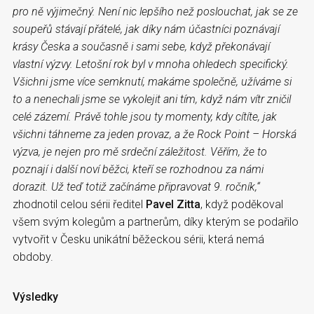
pro ně výjimečný. Není nic lepšího než poslouchat, jak se ze
soupeřů stávají přátelé, jak díky nám účastníci poznávají
krásy Česka a současně i sami sebe, když překonávají
vlastní výzvy. Letošní rok byl v mnoha ohledech specifický.
Všichni jsme více semknutí, makáme společně, užíváme si
to a nenechali jsme se vykolejit ani tím, když nám vítr zničil
celé zázemí. Právě tohle jsou ty momenty, kdy cítíte, jak
všichni táhneme za jeden provaz, a že Rock Point – Horská
výzva, je nejen pro mě srdeční záležitost. Věřím, že to
poznají i další noví běžci, kteří se rozhodnou za námi
dorazit. Už teď totiž začínáme připravovat 9. ročník,“
zhodnotil celou sérii ředitel
Pavel Zitta
, když poděkoval
všem svým kolegům a partnerům, díky kterým se podařilo
vytvořit v Česku unikátní běžeckou sérii, která nemá
obdoby.
Výsledky