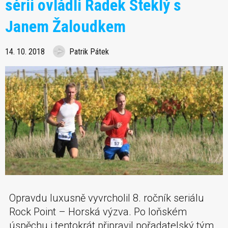
sérii ovládli Radek Steklý s
Janem Žaloudkem
14. 10. 2018
Patrik Pátek
Opravdu luxusně vyvrcholil 8. ročník seriálu
Rock Point – Horská výzva. Po loňském
úspěchu i tentokrát připravil pořadatelský tým