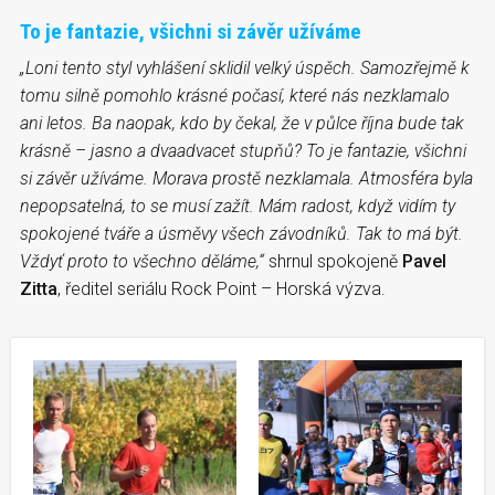
To je fantazie, všichni si závěr užíváme
„Loni tento styl vyhlášení sklidil velký úspěch. Samozřejmě k
tomu silně pomohlo
krásné počasí
, které nás nezklamalo
ani letos. Ba naopak, kdo by čekal, že v půlce října bude tak
krásně – jasno a dvaadvacet stupňů? To je
fantazie
, všichni
si závěr užíváme. Morava prostě nezklamala. Atmosféra byla
nepopsatelná, to se musí zažít. Mám radost, když vidím ty
spokojené tváře a úsměvy všech závodníků. Tak to má být.
Vždyť proto to všechno děláme,“
shrnul spokojeně
Pavel
Zitta
, ředitel seriálu Rock Point – Horská výzva.