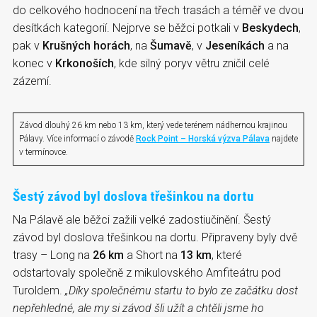
do celkového hodnocení na třech trasách a téměř ve dvou
desítkách kategorií. Nejprve se běžci potkali v
Beskydech
,
pak v
Krušných horách
, na
Šumavě
, v
Jeseníkách
a na
konec v
Krkonoších
, kde silný poryv větru zničil celé
zázemí.
Závod dlouhý 26 km nebo 13 km, který vede terénem nádhernou krajinou
Pálavy. Více informací o závodě
Rock Point – Horská výzva Pálava
najdete
v termínovce.
Šestý závod byl doslova třešinkou na dortu
Na Pálavě ale běžci zažili velké zadostiučinění. Šestý
závod byl doslova třešinkou na dortu. Připraveny byly dvě
trasy – Long na
26 km
a Short na
13 km
, které
odstartovaly společně z mikulovského Amfiteátru pod
Turoldem.
„Díky společnému startu to bylo ze začátku dost
nepřehledné, ale my si závod šli užít a chtěli jsme ho