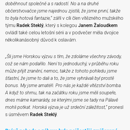
doběhnout společně a s radostí. No a na druhé
občerstvovačce jsme najednou zjistili, že jsme první, takže
to byla hotová fantazie,“
zářil v cíli člen vítězného mužského
týmu
Radek Steklý
, který s kolegou
Janem Žaloudkem
ovládl také celou letošní sérii a v podvečer měla dvojice
několikanásobný důvod k oslavám.
„Šli jsme Horskou výzvu s tím, že zdoláme všechny závody,
což se nám podařilo. Není to jednoduchý, v průběhu roku
může přijít zranění, nemoc, takže z tohoto pohledu jsme
šťastní, že jsme to dali a to, že jsme vyhrávali byl prostě
bonus. My jsme amatéři. Pro nás je každé vítězství bomba.
A když to shrnu, tak na začátku roku jsme měli soupeře,
dnes máme kamarády, se kterými jsme se tady na Pálavě
mohli potkat. Horská výzva je už srdeční záležitost,“
pronesl
s úsměvem
Radek Steklý
.