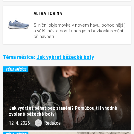
ALTRA TORIN 9
Silniční objemovka v novém hávu, pohodlnější,
s větší návratností energie a bezkonkurenční
přilnavostí.
Téma měsíce:
Jak vybrat běžecké boty
TÉMA MĚSÍCE
Jak vydržet běhat bez zranění? Pomůžou ti i vhodně
zvolené běžecké boty!
12. 4. 2026
Redakce