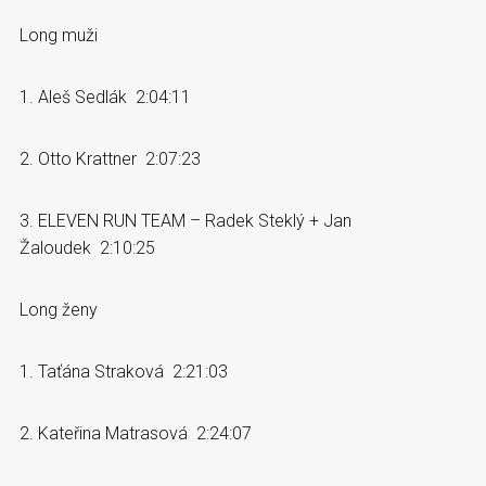
Long muži
1. Aleš Sedlák 2:04:11
2. Otto Krattner 2:07:23
3. ELEVEN RUN TEAM – Radek Steklý + Jan
Žaloudek 2:10:25
Long ženy
1. Taťána Straková 2:21:03
2. Kateřina Matrasová 2:24:07