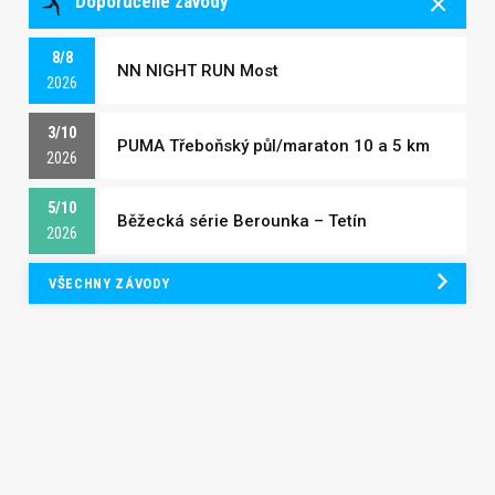
Doporučené závody
8/8
NN NIGHT RUN Most
2026
3/10
PUMA Třeboňský půl/maraton 10 a 5 km
2026
5/10
Běžecká série Berounka – Tetín
2026
VŠECHNY ZÁVODY