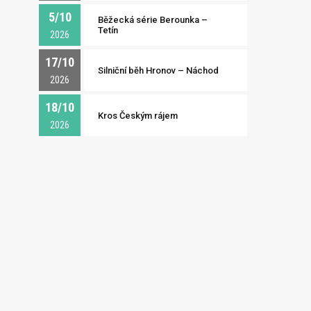
5/10
Běžecká série Berounka –
Tetín
2026
17/10
Silniční běh Hronov – Náchod
2026
18/10
Kros Českým rájem
2026