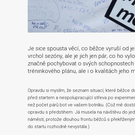
Je sice spousta věcí, co běžce vyruší od je
vrchol sezóny, ale je jich jen pár, co ho vy
značně pochybovat o svých schopnostech a
tréninkového plánu, ale i o kvalitách jeho m
Opravdu si myslím, že seznam situací, které běžce do
před startem a nespolupracující střeva po experimen
než počet párů bot ve vašem botníku. (Což mě dostá
opravdu s předstihem. Já musela na návštěvu do je
náměstí, protože dlouhou frontu běžců s překříženýma
do startu rozhodně nevystála.)