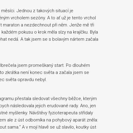
síci. Jednou z takových situací je
ěným vrcholem sezóny. A to ať už je tento vrchol
čit maraton a nezdechnout při něm. Jenže mě tři
i každém pokusu o krok měla slzy na krajíčku. Byla
běhat nedá. A tak jsem se s bolavým nártem začala
brečela jsem promeškaný start. Po dlouhém
to zkrátka není konec světa a začala jsem se
ec světa opravdu nebyl.
stagramu přestala sledovat všechny běžce, kterým
bych následovala jejich erudované rady. Ano, jen
stné myšlenky. Návštěvy fyzioterapeuta střídaly
tem ale z úst odborníka na pohybový aparát zněla:
t sama.” A v mojí hlavě se už slavilo, koutky úst