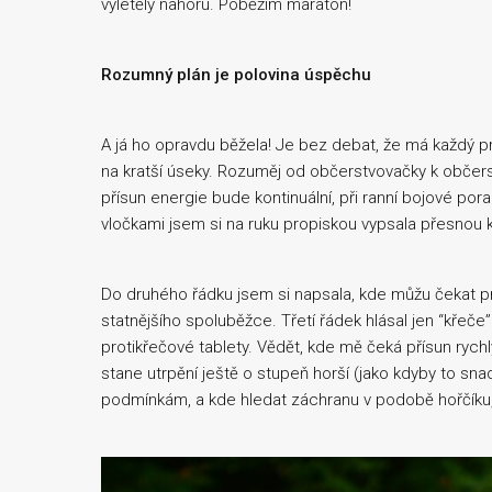
vyletěly nahoru. Poběžím maraton!
Rozumný plán je polovina úspěchu
A já ho opravdu běžela! Je bez debat, že má každý pro 
na kratší úseky. Rozuměj od občerstvovačky k občer
přísun energie bude kontinuální, při ranní bojové po
vločkami jsem si na ruku propiskou vypsala přesnou 
Do druhého řádku jsem si napsala, kde můžu čekat pro
statnějšího spoluběžce. Třetí řádek hlásal jen “křeče”.
protikřečové tablety. Vědět, kde mě čeká přísun rych
stane utrpění ještě o stupeň horší (jako kdyby to sna
podmínkám, a kde hledat záchranu v podobě hořčíku,