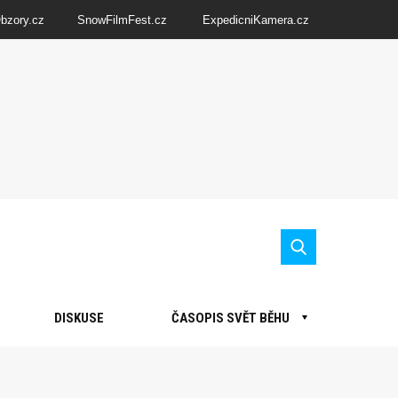
Obzory.cz
SnowFilmFest.cz
ExpedicniKamera.cz
DISKUSE
ČASOPIS SVĚT BĚHU