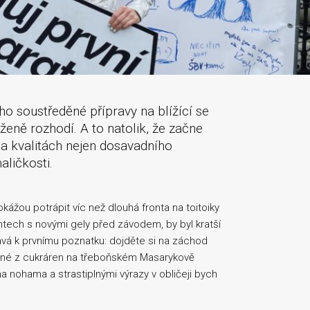
ho soustředěné přípravy na blížící se
loženě rozhodí. A to natolik, že začne
 kvalitách nejen dosavadního
aličkosti.
kážou potrápit víc než dlouhá fronta na toitoiky
tech s novými gely před závodem, by byl kratší
vá k prvnímu poznatku: dojděte si na záchod
dné z cukráren na třeboňském Masarykově
 nohama a strastiplnými výrazy v obličeji bych