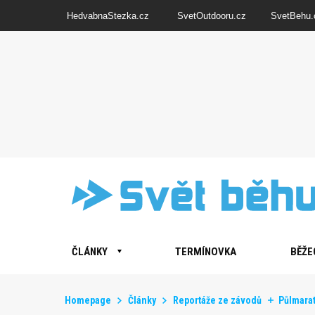
HedvabnaStezka.cz
SvetOutdooru.cz
SvetBehu.
ČLÁNKY
TERMÍNOVKA
BĚŽE
Homepage
Články
Reportáže ze závodů
Půlmara