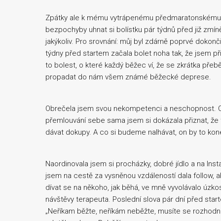
Zpátky ale k mému vytrápenému předmaratonskému mě
bezpochyby uhnat si bolístku pár týdnů před již zmín
jakýkoliv. Pro srovnání: můj byl zdárně poprvé dokon
týdny před startem začala bolet noha tak, že jsem př
to bolest, o které každý běžec ví, že se zkrátka pře
propadat do nám všem známé běžecké deprese.
Obrečela jsem svou nekompetenci a neschopnost. O
přemlouvání sebe sama jsem si dokázala přiznat, že 
dávat dokupy. A co si budeme nalhávat, on by to kon
Naordinovala jsem si procházky, dobré jídlo a na In
jsem na cestě za vysněnou vzdáleností dala follow, a
dívat se na někoho, jak běhá, ve mně vyvolávalo úzko
návštěvy terapeuta. Poslední slova pár dní před star
„Neříkam běžte, neříkám neběžte, musíte se rozhodnou