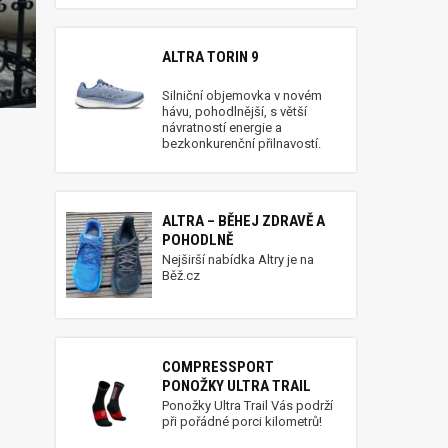
ALTRA TORIN 9
Silniční objemovka v novém
hávu, pohodlnější, s větší
návratností energie a
bezkonkurenční přilnavostí.
ALTRA – BĚHEJ ZDRAVĚ A
POHODLNĚ
Nejširší nabídka Altry je na
Běž.cz
COMPRESSPORT
PONOŽKY ULTRA TRAIL
Ponožky Ultra Trail Vás podrží
při pořádné porci kilometrů!