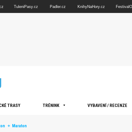
cz
TuleniPasy.cz
Padler.cz
KnihyNaHory.cz
Festival
CKÉ TRASY
TRÉNINK
VYBAVENÍ / RECENZE
ton
Maraton