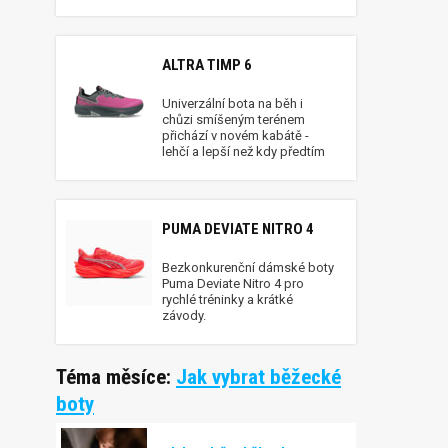
ALTRA TIMP 6
Univerzální bota na běh i
chůzi smíšeným terénem
přichází v novém kabátě -
lehčí a lepší než kdy předtím
PUMA DEVIATE NITRO 4
Bezkonkurenční dámské boty
Puma Deviate Nitro 4 pro
rychlé tréninky a krátké
závody.
Téma měsíce:
Jak vybrat běžecké
boty