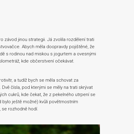
závod jinou strategii. Já zvolila rozdělení trati
stvovačce. Abych měla doopravdy pojištěné, že
radě s rodinou nad miskou s jogurtem a ovesnými
kilometráž, kde občerstvení očekávat.
tivítr, a tudíž bych se měla schovat za
 Dvě čísla, pod kterými se měly na trati skrývat
lých cukrů, kde čekat, že z pekelného utrpení se
d bylo ještě možné) kvůli povětrnostním
 se rozhodně hodí.