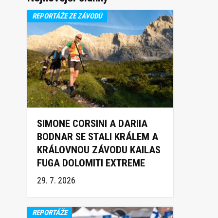
REPORTÁŽE ZE ZÁVODŮ
SIMONE CORSINI A DARIIA
BODNAR SE STALI KRÁLEM A
KRÁLOVNOU ZÁVODU KAILAS
FUGA DOLOMITI EXTREME
TRAIL 2026
29. 7. 2026
REPORTÁŽE