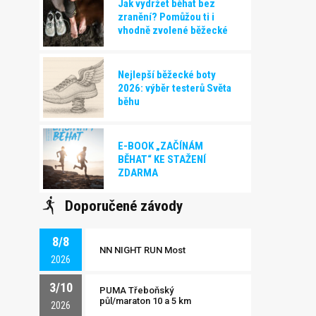
Jak vydržet běhat bez
zranění? Pomůžou ti i
vhodně zvolené běžecké
boty!
Nejlepší běžecké boty
2026: výběr testerů Světa
běhu
E-BOOK „ZAČÍNÁM
BĚHAT“ KE STAŽENÍ
ZDARMA
Doporučené závody
8/8
NN NIGHT RUN Most
2026
3/10
PUMA Třeboňský
půl/maraton 10 a 5 km
2026