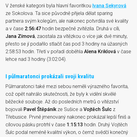
V ženské kategorii byla hlavní favoritkou
Ivana Sekyrová
ze Sokolova. Ta sice původně přijela dělat sparing
partnera svým kolegům, ale nakonec potvrdila své kvality
a v čase
2:56:47
hodin bezpečně zvítězila. Druhá v cíli,
Jana Zímová
, zaostala za vítězkou o více jak dvě minuty,
přesto se jí podařilo stlačit čas pod 3 hodiny na úžasných
2:58:53 hodin. Třetí v pořadí doběhla
Alena Kriklová
v čase
lehce nad 3 hodiny (3:02:04).
I půlmaratonci prokázali svoji kvalitu
Půlmaratonci také mezi sebou neměli výrazného favorita,
což opět nahrálo skutečnosti, že byly k vidění skvělé
běžecké souboje. Až do posledních metrů o vítězství
bojovali
Pavel Štěpáník
ze Sušice a
Vojtěch Šulc
z
Třebusice. Prvně jmenovaný nakonec prokázal lepší finiš a
cílovou pásku protrhl v čase
1:15:13
hodin. Druhý Vojtěch
Šulc podal neméně kvalitní výkon, o čemž svědčí konečný