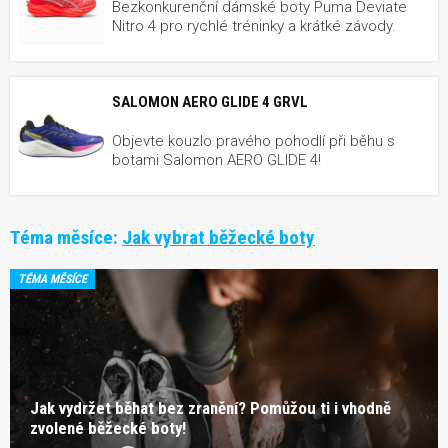
Bezkonkurenční dámské boty Puma Deviate
Nitro 4 pro rychlé tréninky a krátké závody.
SALOMON AERO GLIDE 4 GRVL
Objevte kouzlo pravého pohodlí při běhu s
botami Salomon AERO GLIDE 4!
Téma měsíce:
Jak vybrat běžecké boty
TÉMA MĚSÍCE
Jak vydržet běhat bez zranění? Pomůžou ti i vhodně
zvolené běžecké boty!