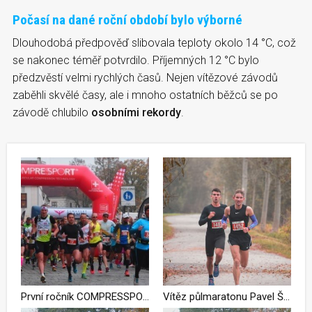
Počasí na dané roční období bylo výborné
Dlouhodobá předpověď slibovala teploty okolo 14 °C, což
se nakonec téměř potvrdilo. Příjemných 12 °C bylo
předzvěstí velmi rychlých časů. Nejen vítězové závodů
zaběhli skvělé časy, ale i mnoho ostatních běžců se po
závodě chlubilo
osobními rekordy
.
První ročník COMPRESSPORT Třeboňského maratonu ovládli Jakub Exner a Ivana Sekyrová + FOTKY ÚČASTNÍKŮ ZDARMA KE STAŽENÍ
Vítěz půlmaratonu Pavel Štěpáník