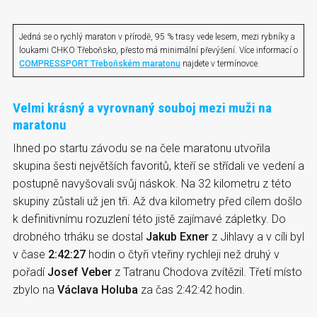
Jedná se o rychlý maraton v přírodě, 95 % trasy vede lesem, mezi rybníky a
loukami CHKO Třeboňsko, přesto má minimální převýšení. Více informací o
COMPRESSPORT Třeboňském maratonu
najdete v termínovce.
Velmi krásný a vyrovnaný souboj mezi muži na
maratonu
Ihned po startu závodu se na čele maratonu utvořila
skupina šesti největších favoritů, kteří se střídali ve vedení a
postupně navyšovali svůj náskok. Na 32 kilometru z této
skupiny zůstali už jen tři. Až dva kilometry před cílem došlo
k definitivnímu rozuzlení této jistě zajímavé zápletky. Do
drobného trháku se dostal
Jakub Exner
z Jihlavy a v cíli byl
v čase
2:42:27
hodin o čtyři vteřiny rychleji než druhý v
pořadí
Josef Veber
z Tatranu Chodova zvítězil. Třetí místo
zbylo na
Václava Holuba
za čas 2:42:42 hodin.