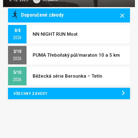
Doporučené závody
8/8
NN NIGHT RUN Most
2026
3/10
PUMA Třeboňský půl/maraton 10 a 5 km
2026
5/10
Běžecká série Berounka – Tetín
2026
VŠECHNY ZÁVODY