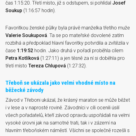
čas 1:15:20. Třetí místo, již s odstupem, si pohlídal
Josef
Soukup
(1:16:57 hodin).
Favoritkou ženské půlky byla právě manželka třetího muže
Valerie Soukupová
. Ta se po mateřské dovolené zatím
rozbíhá a předpoklad hlavní favoritky potvrdila a zvítězila v
čase
1:19:52
hodin. Jako druhá v pořadí proběhla cílem
Petra Kotlíková
(1:27:11) a jen těsně za ní si doběhla pro
třetí místo
Tereza Chlupová
(1:27:32).
Třeboň se ukázala jako velmi vhodné místo na
běžecké závody
Závod v Třeboni ukázal, že krásný maraton se může běžet
i v lese a v naprosté rovině. Závodníci v cíli ocenili úsilí
všech pořadatelů, kteří závod opravdu uspořádali na velmi
vysoké úrovni jak na samotné trati, tak i v zázemí na
hlavním třeboňském náměstí. Všichni se společně rozešli s