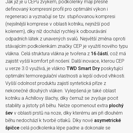
Jak již je u CEPu zvykem, podkolenky mají přesně
definovaný kompresní profil pro optimální výkon i
regeneraci a vyznačují se tzv. stupňovanou kompresi
(nejsilnější komprese v oblasti kotníku, nejnižší pod
kolenem), díky níž dochází rychleji k odbourávání
odpadních látek z unavených svalů. Největší změna oproti
stávajícím podkolenkám značky CEP je využití nového typu
vlákna. Celá struktura vlákna je tvořena z
16 částí
, což má
zajistit vyšší komfort při nošení. Další inovace, kterou CEP
u verze 3.0 využívá, je vlákno
TWD Smart Dry
poskytující
optimální termoregulační vlastnosti a lepší odvod vlhkosti.
Vyšší odolnost produktu zajistí syntetická příze z
nekonečně dlouhých vláken. Vylepšená je také oblast
kotníku a Achillovy šlachy, díky čemuž se zvyšuje pocit
stability a jistoty při běhu. Nelze opomenout extra
plochý
šev
v oblasti prstů na noze, díky kterému ani při dlouhém
běhu nedochází k tvorbě otlaků. Díky nové
asymetrické
špičce
celá podkolenka lépe padne a dokonale se