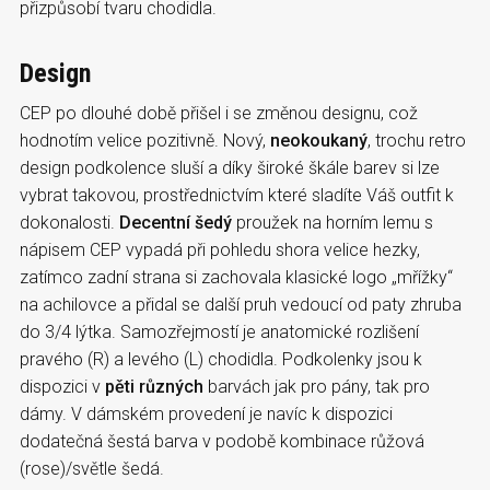
přizpůsobí tvaru chodidla.
Design
CEP po dlouhé době přišel i se změnou designu, což
hodnotím velice pozitivně. Nový,
neokoukaný
, trochu retro
design podkolence sluší a díky široké škále barev si lze
vybrat takovou, prostřednictvím které sladíte Váš outfit k
dokonalosti.
Decentní šedý
proužek na horním lemu s
nápisem CEP vypadá při pohledu shora velice hezky,
zatímco zadní strana si zachovala klasické logo „mřížky“
na achilovce a přidal se další pruh vedoucí od paty zhruba
do 3/4 lýtka. Samozřejmostí je anatomické rozlišení
pravého (R) a levého (L) chodidla. Podkolenky jsou k
dispozici v
pěti různých
barvách jak pro pány, tak pro
dámy. V dámském provedení je navíc k dispozici
dodatečná šestá barva v podobě kombinace růžová
(rose)/světle šedá.