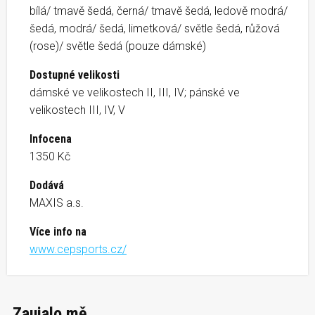
bílá/ tmavě šedá, černá/ tmavě šedá, ledově modrá/
šedá, modrá/ šedá, limetková/ světle šedá, růžová
(rose)/ světle šedá (pouze dámské)
Dostupné velikosti
dámské ve velikostech II, III, IV; pánské ve
velikostech III, IV, V
Infocena
1350 Kč
Dodává
MAXIS a.s.
Více info na
www.cepsports.cz/
Zaujalo mě