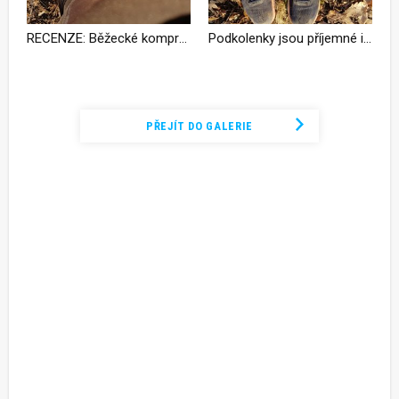
RECENZE: Běžecké kompresní podkolenky CEP 3.0
Podkolenky jsou příjemné i v jarních teplotách
Podívejte se na kompletní fotogalerii
PŘEJÍT DO GALERIE