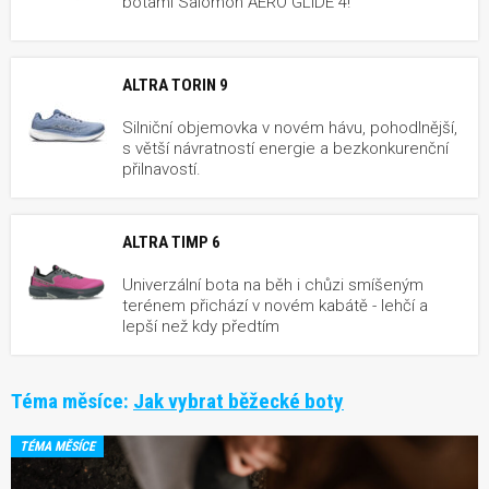
botami Salomon AERO GLIDE 4!
ALTRA TORIN 9
Silniční objemovka v novém hávu, pohodlnější,
s větší návratností energie a bezkonkurenční
přilnavostí.
ALTRA TIMP 6
Univerzální bota na běh i chůzi smíšeným
terénem přichází v novém kabátě - lehčí a
lepší než kdy předtím
Téma měsíce:
Jak vybrat běžecké boty
TÉMA MĚSÍCE