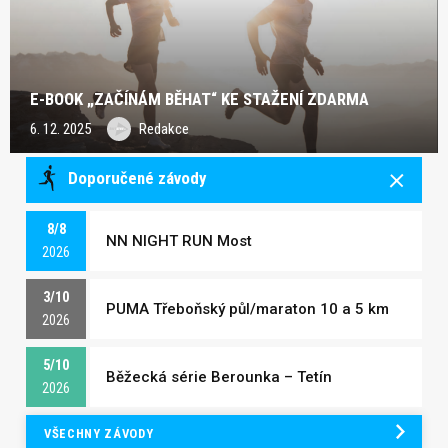
E-BOOK „ZAČÍNÁM BĚHAT“ KE STAŽENÍ ZDARMA
6. 12. 2025
Redakce
Doporučené závody
8/8
NN NIGHT RUN Most
2026
3/10
PUMA Třeboňský půl/maraton 10 a 5 km
2026
5/10
Běžecká série Berounka – Tetín
2026
VŠECHNY ZÁVODY