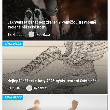
Jak vydržet běhat bez zranění? Pomůžou ti i vhodně
zvolené běžecké boty!
12. 4. 2026
Redakce
TÉMA MĚSÍCE
Nejlepší běžecké boty 2026: výběr testerů Světa běhu
13. 2. 2026
Redakce
TÉMA MĚSÍCE