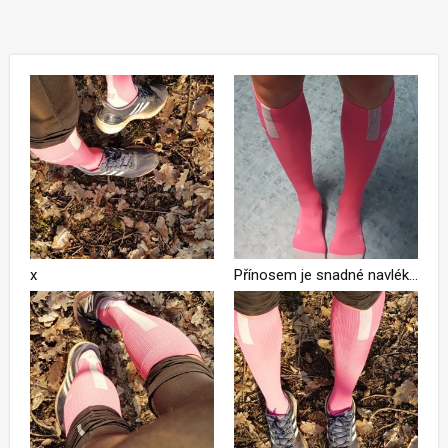
x
Přínosem je snadné navlékání