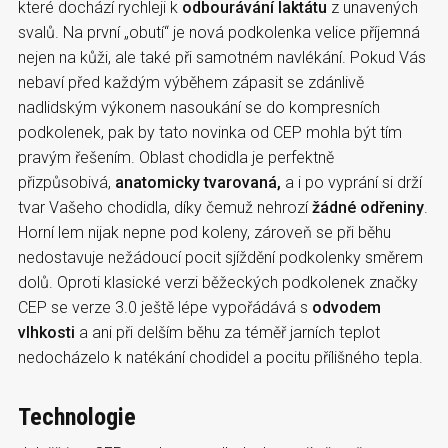
které dochází rychleji k
odbourávání laktátu
z unavených
svalů. Na první „obutí“ je nová podkolenka velice příjemná
nejen na kůži, ale také při samotném navlékání. Pokud Vás
nebaví před každým výběhem zápasit se zdánlivě
nadlidským výkonem nasoukání se do kompresních
podkolenek, pak by tato novinka od CEP mohla být tím
pravým řešením. Oblast chodidla je perfektně
přizpůsobivá,
anatomicky tvarovaná,
a i po vyprání si drží
tvar Vašeho chodidla, díky čemuž nehrozí
žádné odřeniny
.
Horní lem nijak nepne pod koleny, zároveň se při běhu
nedostavuje nežádoucí pocit sjíždění podkolenky směrem
dolů. Oproti klasické verzi běžeckých podkolenek značky
CEP se verze 3.0 ještě lépe vypořádává s
odvodem
vlhkosti
a ani při delším běhu za téměř jarních teplot
nedocházelo k natékání chodidel a pocitu přílišného tepla.
Technologie