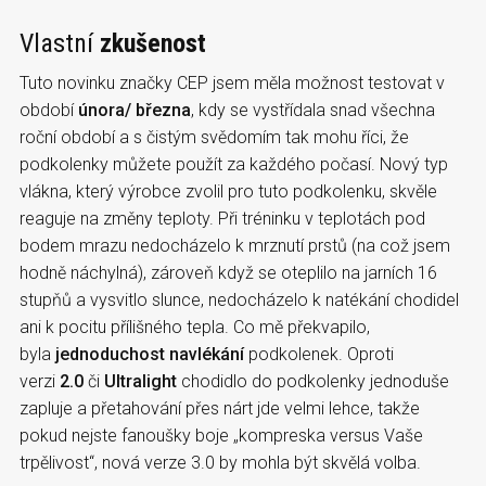
Vlastn
í
zkušenost
Tuto novinku značky CEP jsem měla možnost testovat v
období
února/ března
, kdy se vystřídala snad všechna
roční období a s čistým svědomím tak mohu říci, že
podkolenky můžete použít za každého počasí. Nový typ
vlákna, který výrobce zvolil pro tuto podkolenku, skvěle
reaguje na změny teploty. Při tréninku v teplotách pod
bodem mrazu nedocházelo k mrznutí prstů (na což jsem
hodně náchylná), zároveň když se oteplilo na jarních 16
stupňů a vysvitlo slunce, nedocházelo k natékání chodidel
ani k pocitu přílišného tepla. Co mě překvapilo,
byla
jednoduchost navlékání
podkolenek. Oproti
verzi
2.0
či
Ultralight
chodidlo do podkolenky jednoduše
zapluje a přetahování přes nárt jde velmi lehce, takže
pokud nejste fanoušky boje „kompreska versus Vaše
trpělivost“, nová verze 3.0 by mohla být skvělá volba.