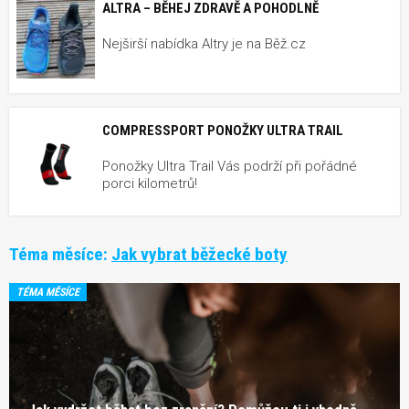
ALTRA – BĚHEJ ZDRAVĚ A POHODLNĚ
Nejširší nabídka Altry je na Běž.cz
COMPRESSPORT PONOŽKY ULTRA TRAIL
Ponožky Ultra Trail Vás podrží při pořádné
porci kilometrů!
Téma měsíce:
Jak vybrat běžecké boty
TÉMA MĚSÍCE