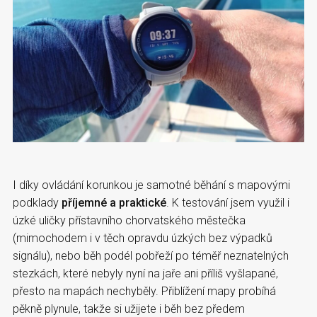
I díky ovládání korunkou je samotné běhání s mapovými
podklady
příjemné a praktické
. K testování jsem využil i
úzké uličky přístavního chorvatského městečka
(mimochodem i v těch opravdu úzkých bez výpadků
signálu), nebo běh podél pobřeží po téměř neznatelných
stezkách, které nebyly nyní na jaře ani příliš vyšlapané,
přesto na mapách nechyběly. Přiblížení mapy probíhá
pěkně plynule, takže si užijete i běh bez předem