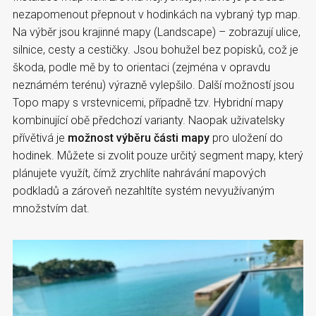
nezapomenout přepnout v hodinkách na vybraný typ map.
Na výběr jsou krajinné mapy (Landscape) – zobrazují ulice,
silnice, cesty a cestičky. Jsou bohužel bez popisků, což je
škoda, podle mě by to orientaci (zejména v opravdu
neznámém terénu) výrazně vylepšilo. Další možností jsou
Topo mapy s vrstevnicemi, případně tzv. Hybridní mapy
kombinující obě předchozí varianty. Naopak uživatelsky
přívětivá je
možnost výběru části mapy
pro uložení do
hodinek. Můžete si zvolit pouze určitý segment mapy, který
plánujete využít, čímž zrychlíte nahrávání mapových
podkladů a zároveň nezahltíte systém nevyužívaným
množstvím dat.