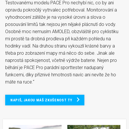
Testovanému modelu PACE Pro nechybí nic, co by ani
opravdu pokročilý vytrvalec potřeboval. Monitorování a
vyhodnocení zátěže je na vysoké úrovni a slova o
posouvání limitů tak nejsou jen nějaké plácnutí do vody.
Osobně moc nemusím AMOLED, obzvláště pro cyklistiku
mi prostě ta drobná prodleva při každém pohledu na
hodinky vadí. Na druhou stranu vykouzlí krásné barvy a
třeba pro zobrazení mapy má něco do sebe. Jinak ale
naprostá spokojenost, včetně výdrže baterie. Nejen pro
běhání je PACE Pro parádní sporttester nadupaný
funkcemi, díky příznivé hmotnosti navíc ani nevíte že ho
máte na ruce.“
NAPIŠ, JAKOU MÁŠ ZKUŠENOST TY