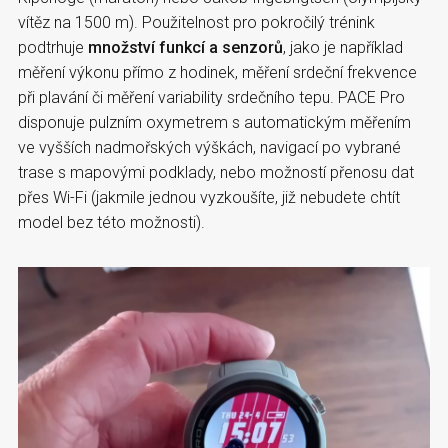
vítěz na 1500 m). Použitelnost pro pokročilý trénink
podtrhuje
množství funkcí a senzorů
, jako je například
měření výkonu přímo z hodinek, měření srdeční frekvence
při plavání či měření variability srdečního tepu. PACE Pro
disponuje pulzním oxymetrem s automatickým měřením
ve vyšších nadmořských výškách, navigací po vybrané
trase s mapovými podklady, nebo možností přenosu dat
přes Wi-Fi (jakmile jednou vyzkoušíte, již nebudete chtít
model bez této možnosti).