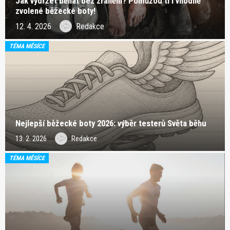
Jak vydržet běhat bez zranění? Pomůžou ti i vhodně
zvolené běžecké boty!
12. 4. 2026
Redakce
TÉMA MĚSÍCE
Nejlepší běžecké boty 2026: výběr testerů Světa běhu
13. 2. 2026
Redakce
TÉMA MĚSÍCE