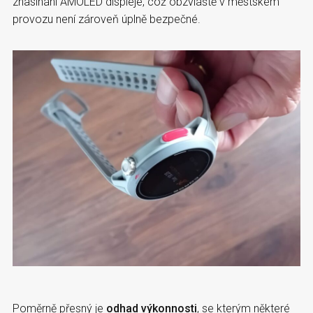
zhasínání AMOLED displeje, což obzvláště v městském
provozu není zároveň úplně bezpečné.
Poměrně přesný je
odhad výkonnosti
, se kterým některé