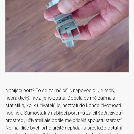
Nabíjecí port? To se za mě příliš nepovedlo. Je malý,
nepraktický, hrozí jeho ztráta. Docela by mě zajímala
statistika, kolik uživatelů jej neztratí do konce životnosti
hodinek. Samostatný nabíjecí port má za cíl šetřit životní
prostředí, uživateli ale podle mě přidělá spoustu starostí.
Ne, na klíče bych si ho určitě nepřidal, a přestože ostatní