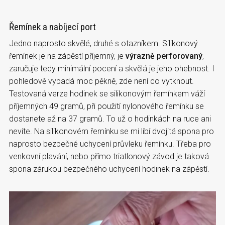
Řemínek a nabíjecí port
Jedno naprosto skvělé, druhé s otazníkem. Silikonový
řemínek je na zápěstí příjemný, je
výrazně perforovaný
,
zaručuje tedy minimální pocení a skvělá je jeho ohebnost. I
pohledově vypadá moc pěkně, zde není co vytknout.
Testovaná verze hodinek se silikonovým řemínkem váží
příjemných 49 gramů, při použití nylonového řemínku se
dostanete až na 37 gramů. To už o hodinkách na ruce ani
nevíte. Na silikonovém řemínku se mi líbí dvojitá spona pro
naprosto bezpečné uchycení průvleku řemínku. Třeba pro
venkovní plavání, nebo přímo triatlonový závod je taková
spona zárukou bezpečného uchycení hodinek na zápěstí.