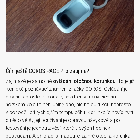
Čím ještě COROS PACE Pro zaujme?
Zajímavé je samotné
ovládání otočnou korunkou
. To je již
ikonické poznávací znamení značky COROS. Ovládání je
díky ní naprosto dokonalé, snad jen v rukavicích na
horském kole to není úplně ono, ale holou rukou naprosto
v pohodě i při rychlejším tempu běhu. Korunka je navíc nyní
o něco větší, její používaní je opravdu návykové a po
testování je jednou z věcí, které u svých hodinek
postrádám. A při práci s mapou je za mě otočná korunka