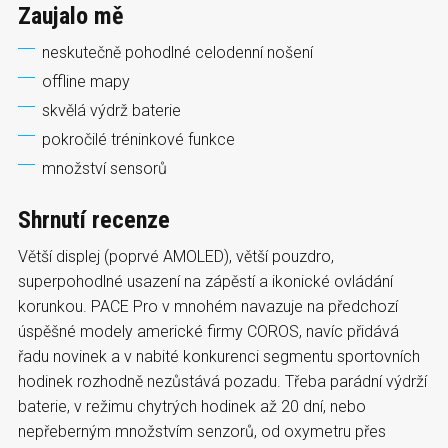
Zaujalo mě
neskutečně pohodlné celodenní nošení
offline mapy
skvělá výdrž baterie
pokročilé tréninkové funkce
množství sensorů
Shrnutí recenze
Větší displej (poprvé AMOLED), větší pouzdro,
superpohodlné usazení na zápěstí a ikonické ovládání
korunkou. PACE Pro v mnohém navazuje na předchozí
úspěšné modely americké firmy COROS, navíc přidává
řadu novinek a v nabité konkurenci segmentu sportovních
hodinek rozhodně nezůstává pozadu. Třeba parádní výdrží
baterie, v režimu chytrých hodinek až 20 dní, nebo
nepřeberným množstvím senzorů, od oxymetru přes