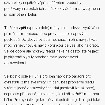
uživatelsky nejpřívětivější napříč všemi způsoby
používanými u ostatních značek k ovládání mapy, zejména
při samotném běhu.
Tlačítko zpět
(vpravo dole) má rychlou odezvu, využívá se
při měření mezičasů, nebo pro vstup do mapových
podkladů. Dotykové ovládání se snažím příliš nevyužívat,
moc mi nevyhovuje, navíc korunkou jde vše jako na drátku.
Velice dobře ale hodinky reagují také na gesto, stejně jako
je příjemně plynulý přechod mezi jednotlivými
obrazovkami.
Velikost displeje 1,3“ je pro běh naprosto parádní, pro
cyklistiku již má své limity. Při běhu bez problémů sleduji
v rámci jedné obrazovky šest dat (nastavit lze až osm),
naprosto přehledně, jak v terénu, tak i při svižnějším tempu
běhu. Pro cyklistiku je kromě velikosti displeje limitující také