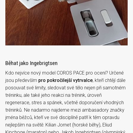
Běhat jako Ingebrigtsen
Kdo nejvíce nový model COROS PACE pro ocení? Určené
jsou především
pro pokročilejší vytrvalce
, kteří chtějí dále
posouvat své limity, sledovat své tělo nejen při samotném
tréninku, ale také jeho reakci na trénink, úroveň
regenerace, stres a spánek, včetně doporučení vhodných
tréninků. Ne nadarmo najdeme mezi ambasadory značky
jména běžců, kteří ve své disciplíně patří k těm opravdu
nejlepším na světě: Kilian Jornet (horské běhy), Eliud
Kipchoge (maraton) nebo Jakob Ingebrigtsen (olympijský