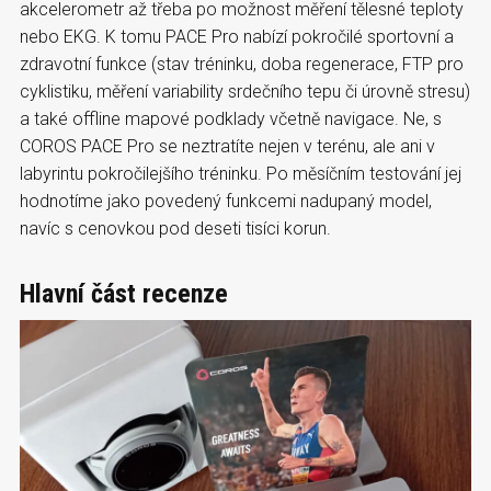
akcelerometr až třeba po možnost měření tělesné teploty
nebo EKG. K tomu PACE Pro nabízí pokročilé sportovní a
zdravotní funkce (stav tréninku, doba regenerace, FTP pro
cyklistiku, měření variability srdečního tepu či úrovně stresu)
a také offline mapové podklady včetně navigace. Ne, s
COROS PACE Pro se neztratíte nejen v terénu, ale ani v
labyrintu pokročilejšího tréninku. Po měsíčním testování jej
hodnotíme jako povedený funkcemi nadupaný model,
navíc s cenovkou pod deseti tisíci korun.
Hlavní část recenze