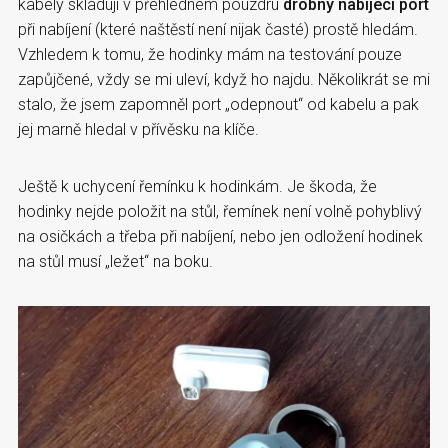
kabely skladuji v přehledném pouzdru
drobný nabíjecí port
při nabíjení (které naštěstí není nijak časté) prostě hledám.
Vzhledem k tomu, že hodinky mám na testování pouze
zapůjčené, vždy se mi uleví, když ho najdu. Několikrát se mi
stalo, že jsem zapomněl port „odepnout“ od kabelu a pak
jej marně hledal v přívěsku na klíče.
Ještě k uchycení řemínku k hodinkám. Je škoda, že
hodinky nejde položit na stůl, řemínek není volně pohyblivý
na osičkách a třeba při nabíjení, nebo jen odložení hodinek
na stůl musí „ležet“ na boku.