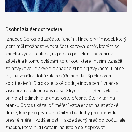
Osobní zkušenost testera
„Značce Coros od začátku fandím. Hned první model, který
jsem měl možnost vyzkoušet ukazoval směr, kterým se
značka vydá. Lehkost, naprosto perfektní usazení na
zápěstí a k tomu ovládání korunkou, které musím označit
za návykové, je skvělé a snadno si na něj zvyknete. Líbí se
mi, jak značka dokázala rozšířit nabídku špičkových
sporttesterů. Coros ale také boduje inovacemi, značka
jako první spolupracovala se Strydem a měření výkonu
přímo z hodinek je tak naprosto přesné. Stejný tah na
branku Coros ukázal při měření vzdálenosti na atletické
dráze, kde jako první umožnil volbu dráhy pro opravdu
přesné měření vzdálenosti. Takže žádný hráč do počtu, ale
značka, která nutí i ostatní neustále se zlepšovat.