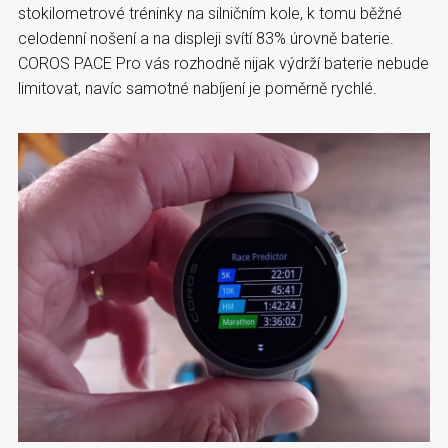
stokilometrové tréninky na silničním kole, k tomu běžné
celodenní nošení a na displeji svítí 83% úrovně baterie.
COROS PACE Pro vás rozhodně nijak výdrží baterie nebude
limitovat, navíc samotné nabíjení je poměrně rychlé.