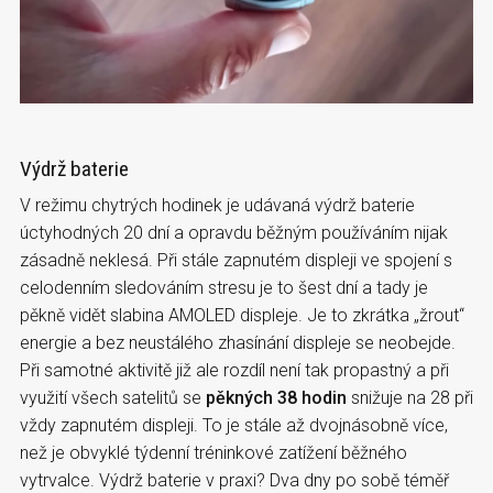
Výdrž baterie
V režimu chytrých hodinek je udávaná výdrž baterie
úctyhodných 20 dní a opravdu běžným používáním nijak
zásadně neklesá. Při stále zapnutém displeji ve spojení s
celodenním sledováním stresu je to šest dní a tady je
pěkně vidět slabina AMOLED displeje. Je to zkrátka „žrout“
energie a bez neustálého zhasínání displeje se neobejde.
Při samotné aktivitě již ale rozdíl není tak propastný a při
využití všech satelitů se
pěkných 38 hodin
snižuje na 28 při
vždy zapnutém displeji. To je stále až dvojnásobně více,
než je obvyklé týdenní tréninkové zatížení běžného
vytrvalce. Výdrž baterie v praxi? Dva dny po sobě téměř