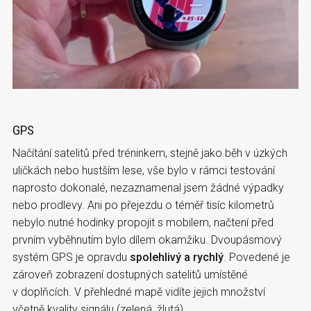
GPS
Načítání satelitů před tréninkem, stejně jako běh v úzkých
uličkách nebo hustším lese, vše bylo v rámci testování
naprosto dokonalé, nezaznamenal jsem žádné výpadky
nebo prodlevy. Ani po přejezdu o téměř tisíc kilometrů
nebylo nutné hodinky propojit s mobilem, načtení před
prvním vyběhnutím bylo dílem okamžiku. Dvoupásmový
systém GPS je opravdu
spolehlivý a rychlý
. Povedené je
zároveň zobrazení dostupných satelitů umístěné
v doplňcích. V přehledné mapě vidíte jejich množství
včetně kvality signálu (zelená, žlutá).