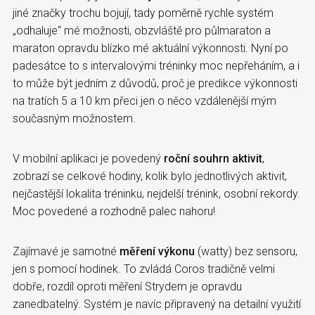
jiné značky trochu bojují, tady poměrně rychle systém
„odhaluje“ mé možnosti, obzvláště pro půlmaraton a
maraton opravdu blízko mé aktuální výkonnosti. Nyní po
padesátce to s intervalovými tréninky moc nepřeháním, a i
to může být jedním z důvodů, proč je predikce výkonnosti
na tratích 5 a 10 km přeci jen o něco vzdálenější mým
současným možnostem.
V mobilní aplikaci je povedený
roční souhrn aktivit
,
zobrazí se celkové hodiny, kolik bylo jednotlivých aktivit,
nejčastější lokalita tréninku, nejdelší trénink, osobní rekordy.
Moc povedené a rozhodně palec nahoru!
Zajímavé je samotné
měření výkonu
(watty) bez sensoru,
jen s pomocí hodinek. To zvládá Coros tradičně velmi
dobře, rozdíl oproti měření Strydem je opravdu
zanedbatelný. Systém je navíc připravený na detailní využití