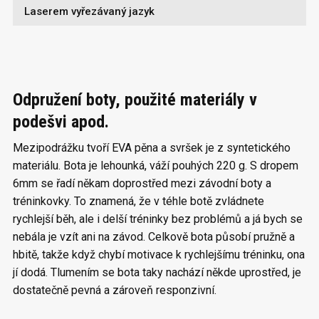
Laserem vyřezávaný jazyk
Odpružení boty, použité materiály v
podešvi apod.
Mezipodrážku tvoří EVA pěna a svršek je z syntetického
materiálu. Bota je lehounká, váží pouhých 220 g. S dropem
6mm se řadí někam doprostřed mezi závodní boty a
tréninkovky. To znamená, že v téhle botě zvládnete
rychlejší běh, ale i delší tréninky bez problémů a já bych se
nebála je vzít ani na závod. Celkově bota působí pružně a
hbitě, takže když chybí motivace k rychlejšímu tréninku, ona
jí dodá. Tlumením se bota taky nachází někde uprostřed, je
dostatečně pevná a zároveň responzivní.