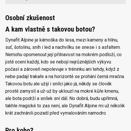
Osobní zkušenost
A kam vlastně s takovou botou?
Dynafit Alpine je kámoška do lesa, mezi kameny a hlínu,
suť, šotolinu, sníh i led a nachvílku se snese i s asfaltem.
Nemohu opomenout její přilnavost na mokrém podloží, co
jistě ocení každý, kdo se nebojí nejrůznějších výkyvu
počasí a zároveň nepolevuje v tréninku ani tehdy, když z
nebe padají trakaře a na horizontě se prohání černá mračna.
Takovou botu ale užijí i snílci jako já, někdy se člověk
prostě zamyslí a už-už by uklouzl na mokré kůře kmenu,
ale bota podrží a snílek sní dál. No dobrá, budu upřímná,
takhle magické to zas není, ale Dynafit Alpine mi už několik
krát zachránili pozadí před vymalováním namodro.
Pro koho?