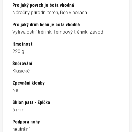
Pro jaký povrch je bota vhodná
Náročný přírodní terén, Běh v horách
Pro jaký druh běhu je bota vhodná
Vytrvalostní trénink, Tempový trénink, Závod
Hmotnost
220 g
Šněrování
Klasické
Zpevnění klenby
Ne
Sklon pata - špička
6 mm
Podpora nohy
neutrální