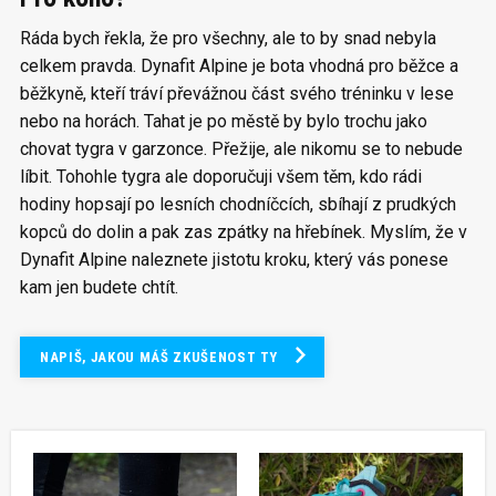
Ráda bych řekla, že pro všechny, ale to by snad nebyla
celkem pravda. Dynafit Alpine je bota vhodná pro běžce a
běžkyně, kteří tráví převážnou část svého tréninku v lese
nebo na horách. Tahat je po městě by bylo trochu jako
chovat tygra v garzonce. Přežije, ale nikomu se to nebude
líbit. Tohohle tygra ale doporučuji všem těm, kdo rádi
hodiny hopsají po lesních chodníčcích, sbíhají z prudkých
kopců do dolin a pak zas zpátky na hřebínek. Myslím, že v
Dynafit Alpine naleznete jistotu kroku, který vás ponese
kam jen budete chtít.
NAPIŠ, JAKOU MÁŠ ZKUŠENOST TY