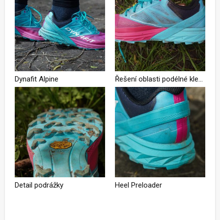
Dynafit Alpine
Řešení oblasti podélné klenby
Detail podrážky
Heel Preloader
Podívejte se na kompletní fotogalerii