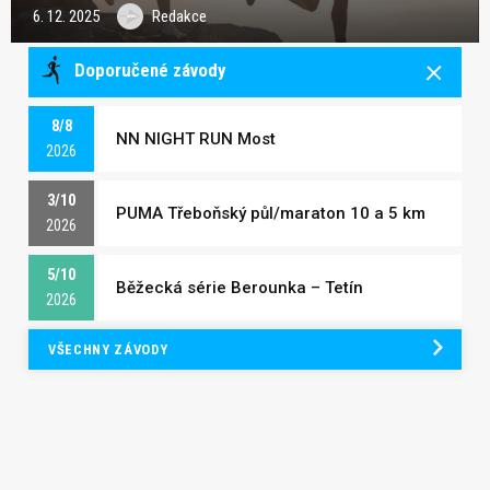
6. 12. 2025
Redakce
Doporučené závody
8/8
NN NIGHT RUN Most
2026
3/10
PUMA Třeboňský půl/maraton 10 a 5 km
2026
5/10
Běžecká série Berounka – Tetín
2026
VŠECHNY ZÁVODY