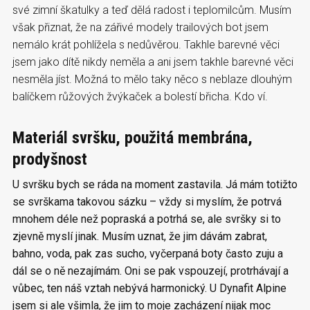
své zimní škatulky a teď dělá radost i teplomilcům. Musím
však přiznat, že na zářivé modely trailových bot jsem
nemálo krát pohlížela s nedůvěrou. Takhle barevné věci
jsem jako dítě nikdy neměla a ani jsem takhle barevné věci
nesměla jíst. Možná to mělo taky něco s neblaze dlouhým
balíčkem růžových žvýkaček a bolestí břicha. Kdo ví.
Materiál svršku, použitá membrána,
prodyšnost
U svršku bych se ráda na moment zastavila. Já mám totižto
se svrškama takovou sázku – vždy si myslím, že potrvá
mnohem déle než popraská a potrhá se, ale svršky si to
zjevně myslí jinak. Musím uznat, že jim dávám zabrat,
bahno, voda, pak zas sucho, vyčerpaná boty často zuju a
dál se o ně nezajímám. Oni se pak vspouzejí, protrhávají a
vůbec, ten náš vztah nebývá harmonický. U Dynafit Alpine
jsem si ale všimla, že jim to moje zacházení nijak moc