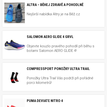
ALTRA – BĚHEJ ZDRAVĚ A POHODLNĚ
Nejširší nabídka Altry je na Běž.cz
SALOMON AERO GLIDE 4 GRVL
Objevte kouzlo pravého pohodlí při běhu s
botami Salomon AERO GLIDE 4!
COMPRESSPORT PONOŽKY ULTRA TRAIL
Ponožky Ultra Trail Vás podrží při pořádné
porci kilometrů!
PUMA DEVIATE NITRO 4