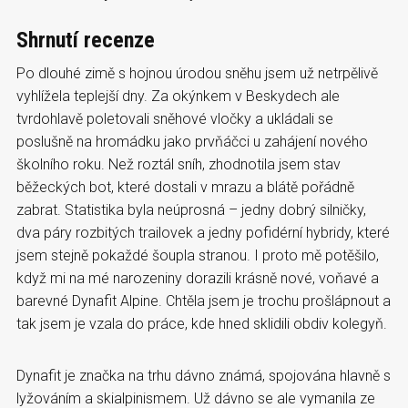
Shrnutí recenze
Po dlouhé zimě s hojnou úrodou sněhu jsem už netrpělivě
vyhlížela teplejší dny. Za okýnkem v Beskydech ale
tvrdohlavě poletovali sněhové vločky a ukládali se
poslušně na hromádku jako prvňáčci u zahájení nového
školního roku. Než roztál sníh, zhodnotila jsem stav
běžeckých bot, které dostali v mrazu a blátě pořádně
zabrat. Statistika byla neúprosná – jedny dobrý silničky,
dva páry rozbitých trailovek a jedny pofidérní hybridy, které
jsem stejně pokaždé šoupla stranou. I proto mě potěšilo,
když mi na mé narozeniny dorazili krásně nové, voňavé a
barevné Dynafit Alpine. Chtěla jsem je trochu prošlápnout a
tak jsem je vzala do práce, kde hned sklidili obdiv kolegyň.
Dynafit je značka na trhu dávno známá, spojována hlavně s
lyžováním a skialpinismem. Už dávno se ale vymanila ze