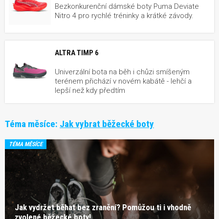
Bezkonkurenční dámské boty Puma Deviate
Nitro 4 pro rychlé tréninky a krátké závody.
ALTRA TIMP 6
Univerzální bota na běh i chůzi smíšeným
terénem přichází v novém kabátě - lehčí a
lepší než kdy předtím
Téma měsíce:
Jak vybrat běžecké boty
TÉMA MĚSÍCE
Jak vydržet běhat bez zranění? Pomůžou ti i vhodně
zvolené běžecké boty!