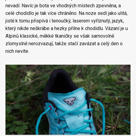
nevadí. Navíc je bota ve vhodných místech zpevněna, a
celé chodidlo je tak více chráněno. Na noze sedí jako ulitá,
jistě k tomu přispívá i tenoučký, laserem vyříznutý, jazyk,
který nikde neškrábe a hezky přilne k chodidlu. Vázaní je u
Alpinů klasické, měkké tkaničky se však samovolně
zlomyslně nerozvazují, takže stačí zavázat a celý den o
nich nevíte.