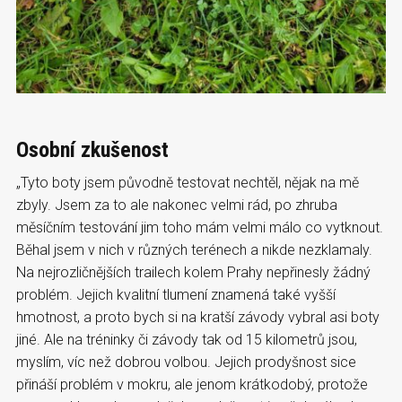
Osobní zkušenost
„Tyto boty jsem původně testovat nechtěl, nějak na mě
zbyly. Jsem za to ale nakonec velmi rád, po zhruba
měsíčním testování jim toho mám velmi málo co vytknout.
Běhal jsem v nich v různých terénech a nikde nezklamaly.
Na nejrozličnějších trailech kolem Prahy nepřinesly žádný
problém. Jejich kvalitní tlumení znamená také vyšší
hmotnost, a proto bych si na kratší závody vybral asi boty
jiné. Ale na tréninky či závody tak od 15 kilometrů jsou,
myslím, víc než dobrou volbou. Jejich prodyšnost sice
přináší problém v mokru, ale jenom krátkodobý, protože