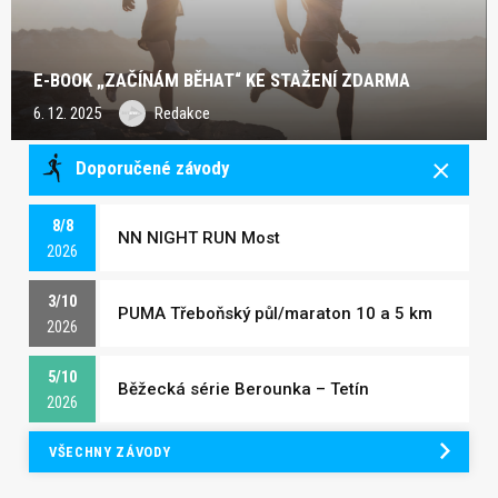
E-BOOK „ZAČÍNÁM BĚHAT“ KE STAŽENÍ ZDARMA
6. 12. 2025
Redakce
Doporučené závody
8/8
NN NIGHT RUN Most
2026
3/10
PUMA Třeboňský půl/maraton 10 a 5 km
2026
5/10
Běžecká série Berounka – Tetín
2026
VŠECHNY ZÁVODY