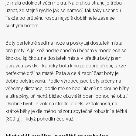
je malá odolnost vůči mokru. Na druhou stranu je třeba
uznat, že stejně rychle jak se namočí, tak taky uschnou.
Takže po průběhu rosou nejspíš doběhnete zase se
suchými botami.
Boty perfektně sedí na noze a poskytují dostatek místa
pro prsty. A jelikož hodně chodím i běhám v modelech se
širokou špičkou, na dostatek místa v předku boty jsem
opravdu zvyklý. Tkaničky botu k noze dobře přilepí, takže
perfektně drží na místě. Pata a celá zadní část boty je
dobře polstrovaná. Podle výrobce jsou boty určeny na
všechny distance, podle mě se hodí hlavně na dlouhé běhy
a ultraběhy, při nichž běžec obzvlášť ocení pohodlné obutí.
Osobně bych je volil na střední a delší vzdálenosti, na
krátké běhy je dle mého názoru zbytečně robustní a těžká
(300 g). I když pohodlí něco váží.