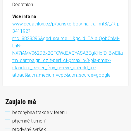
Decathlon
Více info na
www.decathlon.cz/p/panske-boty-na-trail-mt3/_/R-p-
341192?
mc=8828396&gad_source=1&gclid=EAIaIQobChMI-
LnN-
NX7iAMV062DBx2QFCWdEAQYASABEgKHbfD_BwE&u
tm_campaign=cz_t-perf_ct-pmax_n-3-pla-pmax-
standard_ts-gen_f-cv_o-reve_pnl-mkt_xx-
attract&utm_medium=cpc&utm_source=google
Zaujalo mě
bezchybná trakce v terénu
příjemné tlumení
prodyšný svršek