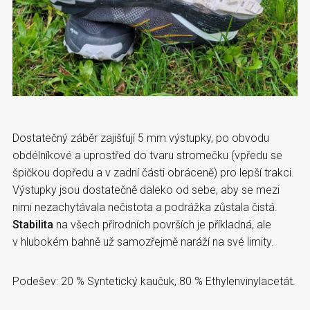
Dostatečný záběr zajišťují 5 mm výstupky, po obvodu
obdélníkové a uprostřed do tvaru stromečku (vpředu se
špičkou dopředu a v zadní části obráceně) pro lepší trakci.
Výstupky jsou dostatečně daleko od sebe, aby se mezi
nimi nezachytávala nečistota a podrážka zůstala čistá.
Stabilita
na všech přírodních površích je příkladná, ale
v hlubokém bahně už samozřejmě naráží na své limity.
Podešev: 20 % Syntetický kaučuk, 80 % Ethylenvinylacetát.