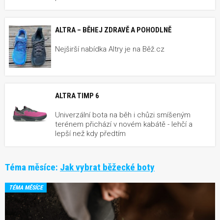
ALTRA – BĚHEJ ZDRAVĚ A POHODLNĚ
Nejširší nabídka Altry je na Běž.cz
ALTRA TIMP 6
Univerzální bota na běh i chůzi smíšeným
terénem přichází v novém kabátě - lehčí a
lepší než kdy předtím
Téma měsíce:
Jak vybrat běžecké boty
TÉMA MĚSÍCE