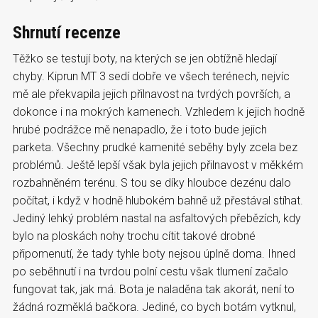
Shrnutí recenze
Těžko se testují boty, na kterých se jen obtížně hledají
chyby. Kiprun MT 3 sedí dobře ve všech terénech, nejvíc
mě ale překvapila jejich přilnavost na tvrdých površích, a
dokonce i na mokrých kamenech. Vzhledem k jejich hodně
hrubé podrážce mě nenapadlo, že i toto bude jejich
parketa. Všechny prudké kamenité seběhy byly zcela bez
problémů. Ještě lepší však byla jejich přilnavost v měkkém
rozbahněném terénu. S tou se díky hloubce dezénu dalo
počítat, i když v hodně hlubokém bahně už přestával stíhat.
Jediný lehký problém nastal na asfaltových přebězích, kdy
bylo na ploskách nohy trochu cítit takové drobné
připomenutí, že tady tyhle boty nejsou úplně doma. Ihned
po seběhnutí i na tvrdou polní cestu však tlumení začalo
fungovat tak, jak má. Bota je naladěna tak akorát, není to
žádná rozměklá bačkora. Jediné, co bych botám vytknul,