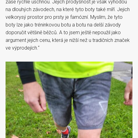
zase rychle uschnou. Jejich prodyšnost je však výhodou
na dlouhých závodech, na které tyto boty také míří. Jejich
velkorysý prostor pro prsty je famózní. Myslím, že tyto
boty lze jako tréninkovou botu a botu na delší závody
doporučit většině běžců. A to jsem ještě nepoužil jako
argument jejich cenu, která je nižší než u tradičních značek
ve výprodejích.“