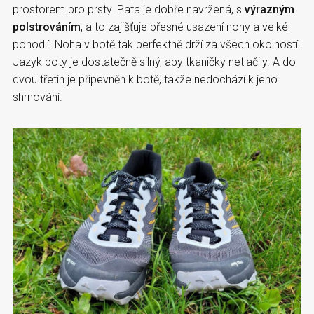
prostorem pro prsty. Pata je dobře navržená, s
výrazným
polstrováním
, a to zajišťuje přesné usazení nohy a velké
pohodlí. Noha v botě tak perfektně drží za všech okolností.
Jazyk boty je dostatečně silný, aby tkaničky netlačily. A do
dvou třetin je připevněn k botě, takže nedochází k jeho
shrnování.