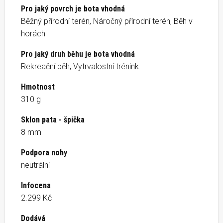
Pro jaký povrch je bota vhodná
Běžný přírodní terén, Náročný přírodní terén, Běh v
horách
Pro jaký druh běhu je bota vhodná
Rekreační běh, Vytrvalostní trénink
Hmotnost
310 g
Sklon pata - špička
8 mm
Podpora nohy
neutrální
Infocena
2.299 Kč
Dodává