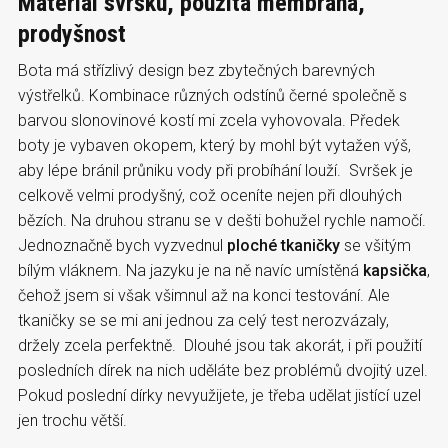
Materiál svršku, použitá membrána,
prodyšnost
Bota má střízlivý design bez zbytečných barevných
výstřelků. Kombinace různých odstínů černé společně s
barvou slonovinové kostí mi zcela vyhovovala. Předek
boty je vybaven okopem, který by mohl být vytažen výš,
aby lépe bránil průniku vody při probíhání louží. Svršek je
celkově velmi prodyšný, což oceníte nejen při dlouhých
bězích. Na druhou stranu se v dešti bohužel rychle namočí.
Jednoznačně bych vyzvednul
ploché tkaničky
se všitým
bílým vláknem. Na jazyku je na ně navíc umístěná
kapsička
,
čehož jsem si však všimnul až na konci testování. Ale
tkaničky se se mi ani jednou za celý test nerozvázaly,
držely zcela perfektně. Dlouhé jsou tak akorát, i při použití
posledních dírek na nich uděláte bez problémů dvojitý uzel.
Pokud poslední dírky nevyužijete, je třeba udělat jistící uzel
jen trochu větší.